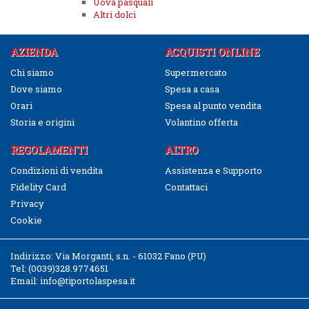
Uova pasquali
Altri dolci
AZIENDA
ACQUISTI ONLINE
Chi siamo
Supermercato
Dove siamo
Spesa a casa
Orari
Spesa al punto vendita
Storia e origini
Volantino offerta
REGOLAMENTI
ALTRO
Condizioni di vendita
Assistenza e Supporto
Fidelity Card
Contattaci
Privacy
Cookie
Indirizzo:
Via Morganti, s.n. - 61032 Fano (PU)
Tel:
(0039)328.9774651
Email:
info@tiportolaspesa.it