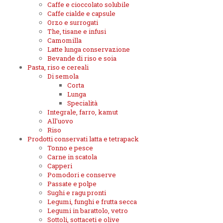
Caffe e cioccolato solubile
Caffe cialde e capsule
Orzo e surrogati
The, tisane e infusi
Camomilla
Latte lunga conservazione
Bevande di riso e soia
Pasta, riso e cereali
Di semola
Corta
Lunga
Specialità
Integrale, farro, kamut
All'uovo
Riso
Prodotti conservati latta e tetrapack
Tonno e pesce
Carne in scatola
Capperi
Pomodori e conserve
Passate e polpe
Sughi e ragu pronti
Legumi, funghi e frutta secca
Legumi in barattolo, vetro
Sottoli, sottaceti e olive