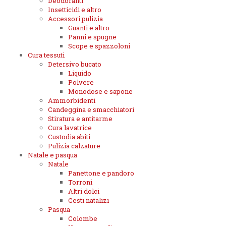
Deodoranti
Insetticidi e altro
Accessori pulizia
Guanti e altro
Panni e spugne
Scope e spazzoloni
Cura tessuti
Detersivo bucato
Liquido
Polvere
Monodose e sapone
Ammorbidenti
Candeggina e smacchiatori
Stiratura e antitarme
Cura lavatrice
Custodia abiti
Pulizia calzature
Natale e pasqua
Natale
Panettone e pandoro
Torroni
Altri dolci
Cesti natalizi
Pasqua
Colombe