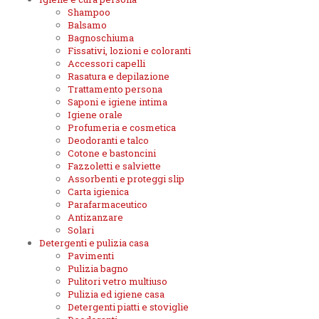
Shampoo
Balsamo
Bagnoschiuma
Fissativi, lozioni e coloranti
Accessori capelli
Rasatura e depilazione
Trattamento persona
Saponi e igiene intima
Igiene orale
Profumeria e cosmetica
Deodoranti e talco
Cotone e bastoncini
Fazzoletti e salviette
Assorbenti e proteggi slip
Carta igienica
Parafarmaceutico
Antizanzare
Solari
Detergenti e pulizia casa
Pavimenti
Pulizia bagno
Pulitori vetro multiuso
Pulizia ed igiene casa
Detergenti piatti e stoviglie