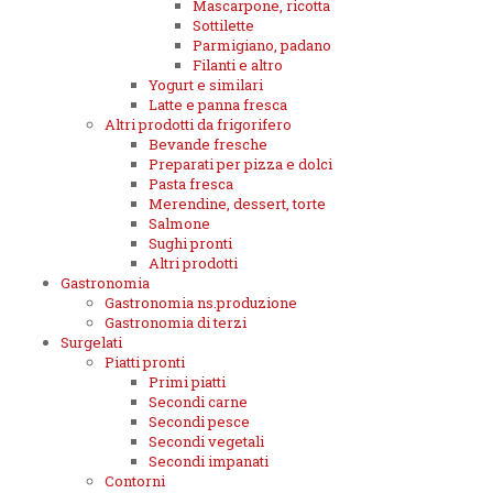
Mascarpone, ricotta
Sottilette
Parmigiano, padano
Filanti e altro
Yogurt e similari
Latte e panna fresca
Altri prodotti da frigorifero
Bevande fresche
Preparati per pizza e dolci
Pasta fresca
Merendine, dessert, torte
Salmone
Sughi pronti
Altri prodotti
Gastronomia
Gastronomia ns.produzione
Gastronomia di terzi
Surgelati
Piatti pronti
Primi piatti
Secondi carne
Secondi pesce
Secondi vegetali
Secondi impanati
Contorni