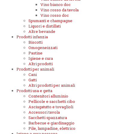
Vino bianco doc
Vino rosso da tavola
Vino rosso doc
Spumanti e champagne
Liquori e distillati
Altre bevande
Prodotti infanzia
Biscotti
Omogeneizzati
Pastine
Igiene e cura
Altri prodotti
Prodotti per animali
Cani
Gatti
Altri prodotti per animali
Prodotti usa e getta
Contenitori alluminio
Pellicole e sacchetti cibo
Asciugatutto e tovaglioli
Accessori tavola
Sacchetti spazzatura
Barbecue e giardinaggio
Pile, lampadine, elettrico
Igiene e cura persona