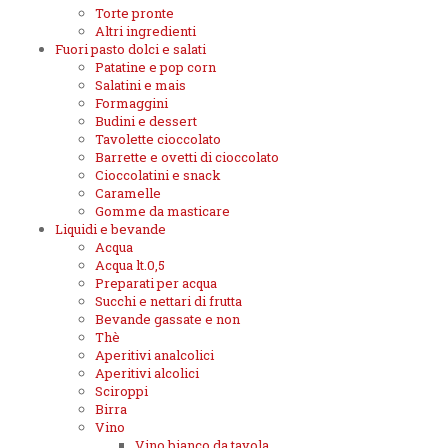
Torte pronte
Altri ingredienti
Fuori pasto dolci e salati
Patatine e pop corn
Salatini e mais
Formaggini
Budini e dessert
Tavolette cioccolato
Barrette e ovetti di cioccolato
Cioccolatini e snack
Caramelle
Gomme da masticare
Liquidi e bevande
Acqua
Acqua lt.0,5
Preparati per acqua
Succhi e nettari di frutta
Bevande gassate e non
Thè
Aperitivi analcolici
Aperitivi alcolici
Sciroppi
Birra
Vino
Vino bianco da tavola