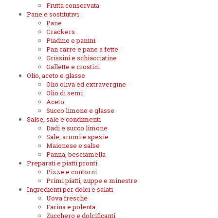
Frutta conservata
Pane e sostitutivi
Pane
Crackers
Piadine e panini
Pan carre e pane a fette
Grissini e schiacciatine
Gallette e crostini
Olio, aceto e glasse
Olio oliva ed extravergine
Olio di semi
Aceto
Succo limone e glasse
Salse, sale e condimenti
Dadi e succo limone
Sale, aromi e spezie
Maionese e salse
Panna, besciamella
Preparati e piatti pronti
Pizze e contorni
Primi piatti, zuppe e minestre
Ingredienti per dolci e salati
Uova fresche
Farina e polenta
Zucchero e dolcificanti