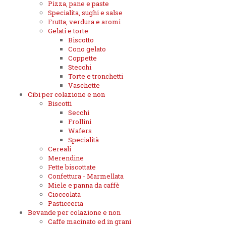
Pizza, pane e paste
Specialita, sughi e salse
Frutta, verdura e aromi
Gelati e torte
Biscotto
Cono gelato
Coppette
Stecchi
Torte e tronchetti
Vaschette
Cibi per colazione e non
Biscotti
Secchi
Frollini
Wafers
Specialità
Cereali
Merendine
Fette biscottate
Confettura - Marmellata
Miele e panna da caffè
Cioccolata
Pasticceria
Bevande per colazione e non
Caffe macinato ed in grani