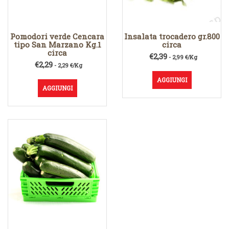
Pomodori verde Cencara
Insalata trocadero gr.800
tipo San Marzano Kg.1
circa
circa
€
2,39
- 2,99 €/Kg
€
2,29
- 2,29 €/Kg
AGGIUNGI
AGGIUNGI