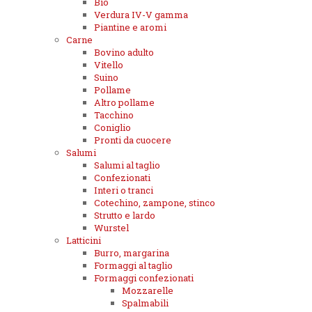
Bio
Verdura IV-V gamma
Piantine e aromi
Carne
Bovino adulto
Vitello
Suino
Pollame
Altro pollame
Tacchino
Coniglio
Pronti da cuocere
Salumi
Salumi al taglio
Confezionati
Interi o tranci
Cotechino, zampone, stinco
Strutto e lardo
Wurstel
Latticini
Burro, margarina
Formaggi al taglio
Formaggi confezionati
Mozzarelle
Spalmabili