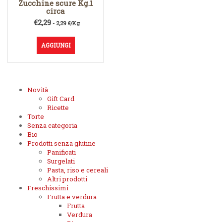
Zucchine scure Kg.1
circa
€
2,29
- 2,29 €/Kg
AGGIUNGI
Novità
Gift Card
Ricette
Torte
Senza categoria
Bio
Prodotti senza glutine
Panificati
Surgelati
Pasta, riso e cereali
Altri prodotti
Freschissimi
Frutta e verdura
Frutta
Verdura