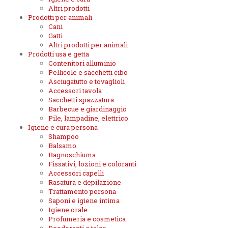
Altri prodotti
Prodotti per animali
Cani
Gatti
Altri prodotti per animali
Prodotti usa e getta
Contenitori alluminio
Pellicole e sacchetti cibo
Asciugatutto e tovaglioli
Accessori tavola
Sacchetti spazzatura
Barbecue e giardinaggio
Pile, lampadine, elettrico
Igiene e cura persona
Shampoo
Balsamo
Bagnoschiuma
Fissativi, lozioni e coloranti
Accessori capelli
Rasatura e depilazione
Trattamento persona
Saponi e igiene intima
Igiene orale
Profumeria e cosmetica