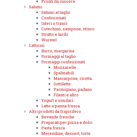
Pronti da cuocere
Salumi
Salumi al taglio
Confezionati
Interi o tranci
Cotechino, zampone, stinco
Strutto e lardo
Wurstel
Latticini
Burro, margarina
Formaggi al taglio
Formaggi confezionati
Mozzarelle
Spalmabili
Mascarpone, ricotta
Sottilette
Parmigiano, padano
Filanti e altro
Yogurt e similari
Latte e panna fresca
Altri prodotti da frigorifero
Bevande fresche
Preparati per pizza e dolci
Pasta fresca
Merendine, dessert, torte