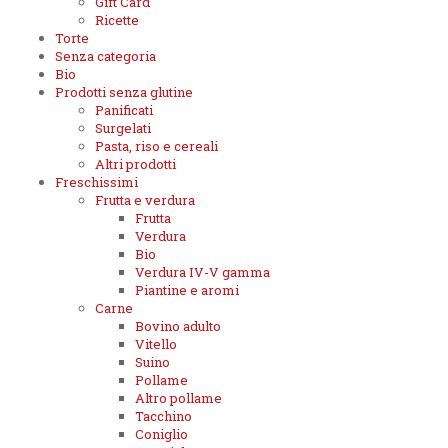
Gift Card
Ricette
Torte
Senza categoria
Bio
Prodotti senza glutine
Panificati
Surgelati
Pasta, riso e cereali
Altri prodotti
Freschissimi
Frutta e verdura
Frutta
Verdura
Bio
Verdura IV-V gamma
Piantine e aromi
Carne
Bovino adulto
Vitello
Suino
Pollame
Altro pollame
Tacchino
Coniglio