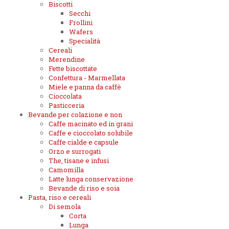
Biscotti
Secchi
Frollini
Wafers
Specialità
Cereali
Merendine
Fette biscottate
Confettura - Marmellata
Miele e panna da caffè
Cioccolata
Pasticceria
Bevande per colazione e non
Caffe macinato ed in grani
Caffe e cioccolato solubile
Caffe cialde e capsule
Orzo e surrogati
The, tisane e infusi
Camomilla
Latte lunga conservazione
Bevande di riso e soia
Pasta, riso e cereali
Di semola
Corta
Lunga