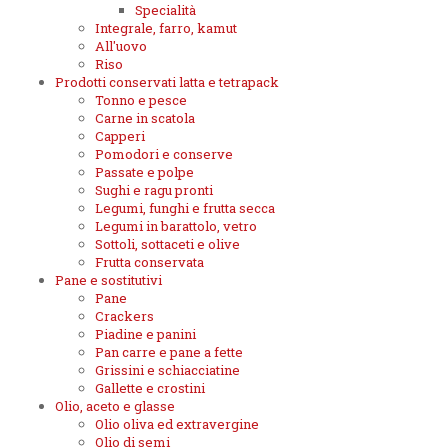
Specialità
Integrale, farro, kamut
All'uovo
Riso
Prodotti conservati latta e tetrapack
Tonno e pesce
Carne in scatola
Capperi
Pomodori e conserve
Passate e polpe
Sughi e ragu pronti
Legumi, funghi e frutta secca
Legumi in barattolo, vetro
Sottoli, sottaceti e olive
Frutta conservata
Pane e sostitutivi
Pane
Crackers
Piadine e panini
Pan carre e pane a fette
Grissini e schiacciatine
Gallette e crostini
Olio, aceto e glasse
Olio oliva ed extravergine
Olio di semi