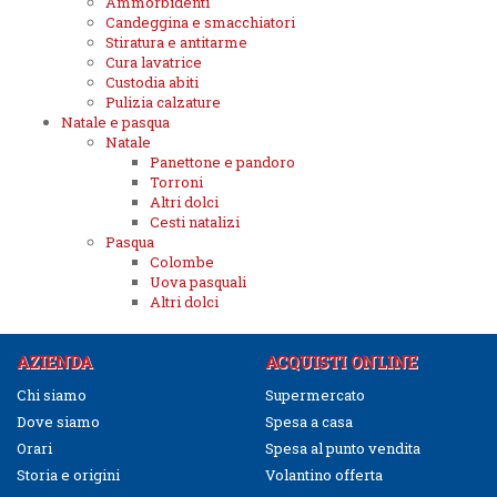
Ammorbidenti
Candeggina e smacchiatori
Stiratura e antitarme
Cura lavatrice
Custodia abiti
Pulizia calzature
Natale e pasqua
Natale
Panettone e pandoro
Torroni
Altri dolci
Cesti natalizi
Pasqua
Colombe
Uova pasquali
Altri dolci
AZIENDA
ACQUISTI ONLINE
Chi siamo
Supermercato
Dove siamo
Spesa a casa
Orari
Spesa al punto vendita
Storia e origini
Volantino offerta