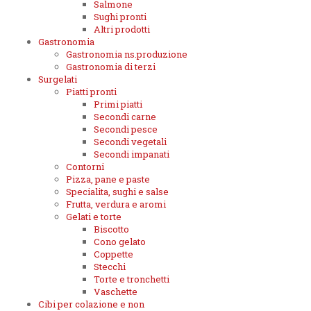
Salmone
Sughi pronti
Altri prodotti
Gastronomia
Gastronomia ns.produzione
Gastronomia di terzi
Surgelati
Piatti pronti
Primi piatti
Secondi carne
Secondi pesce
Secondi vegetali
Secondi impanati
Contorni
Pizza, pane e paste
Specialita, sughi e salse
Frutta, verdura e aromi
Gelati e torte
Biscotto
Cono gelato
Coppette
Stecchi
Torte e tronchetti
Vaschette
Cibi per colazione e non