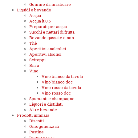
Gomme da masticare
Liquidi e bevande
Acqua
Acqua lt.0,5
Preparati per acqua
Succhi e nettari di frutta
Bevande gassate e non
Thè
Aperitivi analcolici
Aperitivi alcolici
Sciroppi
Birra
Vino
Vino bianco da tavola
Vino bianco doc
Vino rosso da tavola
Vino rosso doc
Spumanti e champagne
Liquori e distillati
Altre bevande
Prodotti infanzia
Biscotti
Omogeneizzati
Pastine
Igiene e cura