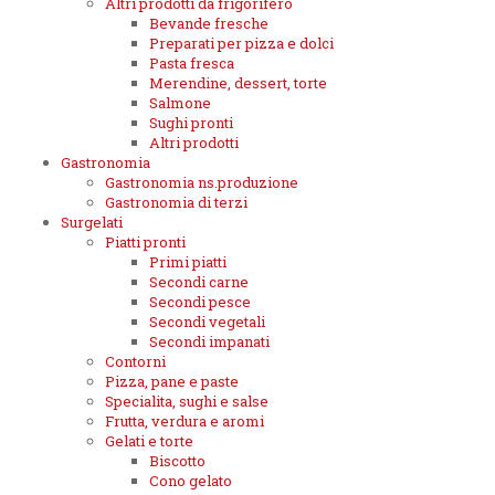
Altri prodotti da frigorifero
Bevande fresche
Preparati per pizza e dolci
Pasta fresca
Merendine, dessert, torte
Salmone
Sughi pronti
Altri prodotti
Gastronomia
Gastronomia ns.produzione
Gastronomia di terzi
Surgelati
Piatti pronti
Primi piatti
Secondi carne
Secondi pesce
Secondi vegetali
Secondi impanati
Contorni
Pizza, pane e paste
Specialita, sughi e salse
Frutta, verdura e aromi
Gelati e torte
Biscotto
Cono gelato