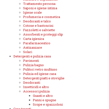
Trattamento persona
Saponi e igiene intima
Igiene orale
Profumeria e cosmetica
Deodoranti e talco
Cotone e bastoncini
Fazzoletti e salviette
Assorbenti e proteggi slip
Carta igienica
Parafarmaceutico
Antizanzare
Solari
Detergenti e pulizia casa
Pavimenti
Pulizia bagno
Pulitori vetro multiuso
Pulizia ed igiene casa
Detergenti piatti e stoviglie
Deodoranti
Insetticidi e altro
Accessori pulizia
Guanti e altro
Panni e spugne
Scope e spazzoloni
Cura tessuti