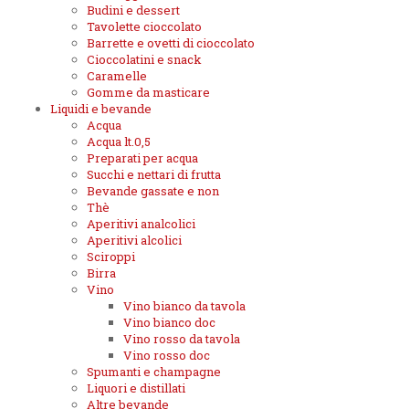
Budini e dessert
Tavolette cioccolato
Barrette e ovetti di cioccolato
Cioccolatini e snack
Caramelle
Gomme da masticare
Liquidi e bevande
Acqua
Acqua lt.0,5
Preparati per acqua
Succhi e nettari di frutta
Bevande gassate e non
Thè
Aperitivi analcolici
Aperitivi alcolici
Sciroppi
Birra
Vino
Vino bianco da tavola
Vino bianco doc
Vino rosso da tavola
Vino rosso doc
Spumanti e champagne
Liquori e distillati
Altre bevande