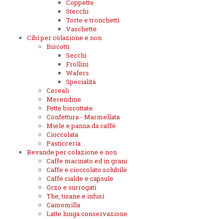
Coppette
Stecchi
Torte e tronchetti
Vaschette
Cibi per colazione e non
Biscotti
Secchi
Frollini
Wafers
Specialità
Cereali
Merendine
Fette biscottate
Confettura - Marmellata
Miele e panna da caffè
Cioccolata
Pasticceria
Bevande per colazione e non
Caffe macinato ed in grani
Caffe e cioccolato solubile
Caffe cialde e capsule
Orzo e surrogati
The, tisane e infusi
Camomilla
Latte lunga conservazione