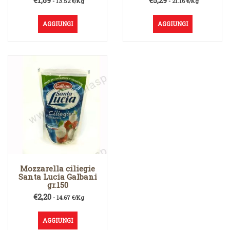
€
1,69
€
5,29
- 13.52 €/Kg
- 21.16 €/Kg
AGGIUNGI
AGGIUNGI
Mozzarella ciliegie
Santa Lucia Galbani
gr.150
€
2,20
- 14.67 €/Kg
AGGIUNGI