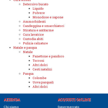
Detersivo bucato
Liquido
Polvere
Monodose e sapone
Ammorbidenti
Candeggina e smacchiatori
Stiratura e antitarme
Cura lavatrice
Custodia abiti
Pulizia calzature
Natale e pasqua
Natale
Panettone e pandoro
Torroni
Altri dolci
Cesti natalizi
Pasqua
Colombe
Uova pasquali
Altri dolci
AZIENDA
ACQUISTI ONLINE
Chi siamo
Supermercato