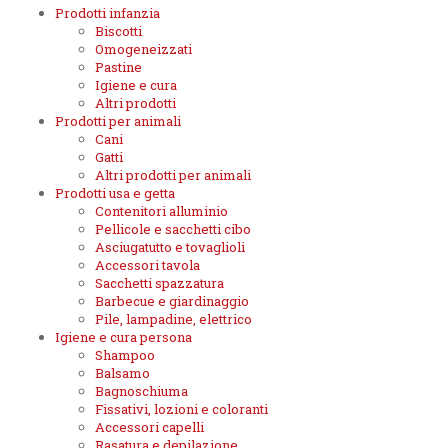
Prodotti infanzia
Biscotti
Omogeneizzati
Pastine
Igiene e cura
Altri prodotti
Prodotti per animali
Cani
Gatti
Altri prodotti per animali
Prodotti usa e getta
Contenitori alluminio
Pellicole e sacchetti cibo
Asciugatutto e tovaglioli
Accessori tavola
Sacchetti spazzatura
Barbecue e giardinaggio
Pile, lampadine, elettrico
Igiene e cura persona
Shampoo
Balsamo
Bagnoschiuma
Fissativi, lozioni e coloranti
Accessori capelli
Rasatura e depilazione