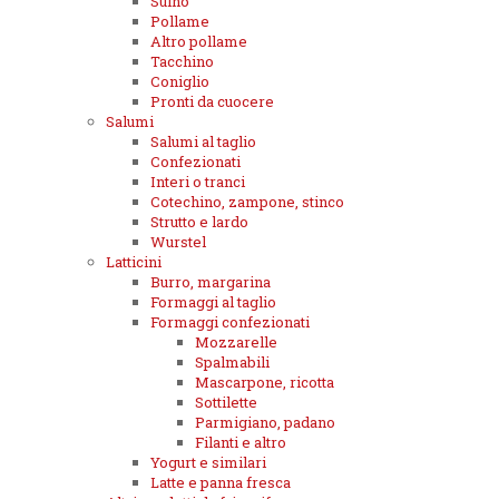
Suino
Pollame
Altro pollame
Tacchino
Coniglio
Pronti da cuocere
Salumi
Salumi al taglio
Confezionati
Interi o tranci
Cotechino, zampone, stinco
Strutto e lardo
Wurstel
Latticini
Burro, margarina
Formaggi al taglio
Formaggi confezionati
Mozzarelle
Spalmabili
Mascarpone, ricotta
Sottilette
Parmigiano, padano
Filanti e altro
Yogurt e similari
Latte e panna fresca