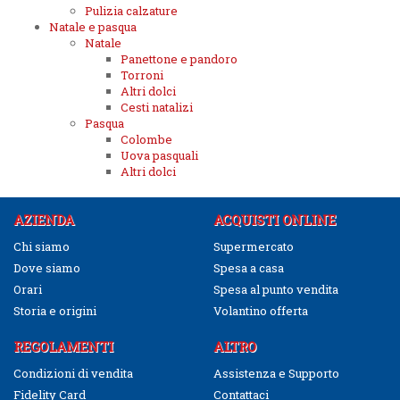
Pulizia calzature
Natale e pasqua
Natale
Panettone e pandoro
Torroni
Altri dolci
Cesti natalizi
Pasqua
Colombe
Uova pasquali
Altri dolci
AZIENDA
ACQUISTI ONLINE
Chi siamo
Supermercato
Dove siamo
Spesa a casa
Orari
Spesa al punto vendita
Storia e origini
Volantino offerta
REGOLAMENTI
ALTRO
Condizioni di vendita
Assistenza e Supporto
Fidelity Card
Contattaci