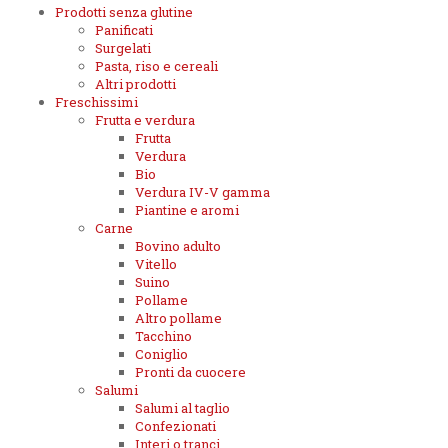
Prodotti senza glutine
Panificati
Surgelati
Pasta, riso e cereali
Altri prodotti
Freschissimi
Frutta e verdura
Frutta
Verdura
Bio
Verdura IV-V gamma
Piantine e aromi
Carne
Bovino adulto
Vitello
Suino
Pollame
Altro pollame
Tacchino
Coniglio
Pronti da cuocere
Salumi
Salumi al taglio
Confezionati
Interi o tranci