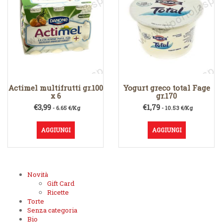
Actimel multifrutti gr.100
Yogurt greco total Fage
x 6
gr.170
€
3,99
€
1,79
- 6.65 €/Kg
- 10.53 €/Kg
AGGIUNGI
AGGIUNGI
Novità
Gift Card
Ricette
Torte
Senza categoria
Bio