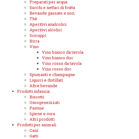
Preparati per acqua
Succhi e nettari di frutta
Bevande gassate e non
Thè
Aperitivi analcolici
Aperitivi alcolici
Sciroppi
Birra
Vino
Vino bianco da tavola
Vino bianco doc
Vino rosso da tavola
Vino rosso doc
Spumanti e champagne
Liquori e distillati
Altre bevande
Prodotti infanzia
Biscotti
Omogeneizzati
Pastine
Igiene e cura
Altri prodotti
Prodotti per animali
Cani
Gatti