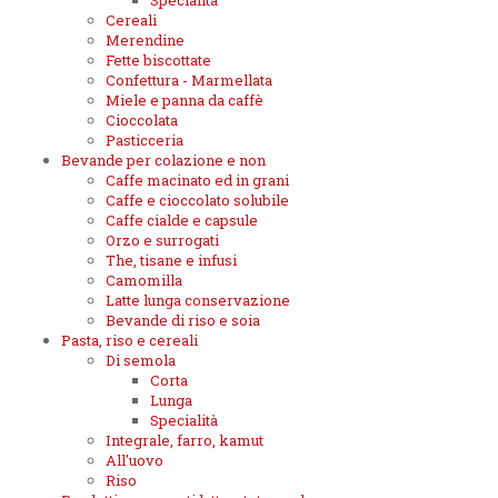
Specialità
Cereali
Merendine
Fette biscottate
Confettura - Marmellata
Miele e panna da caffè
Cioccolata
Pasticceria
Bevande per colazione e non
Caffe macinato ed in grani
Caffe e cioccolato solubile
Caffe cialde e capsule
Orzo e surrogati
The, tisane e infusi
Camomilla
Latte lunga conservazione
Bevande di riso e soia
Pasta, riso e cereali
Di semola
Corta
Lunga
Specialità
Integrale, farro, kamut
All'uovo
Riso