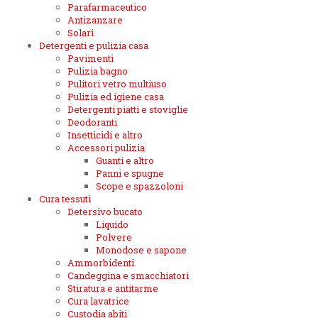
Parafarmaceutico
Antizanzare
Solari
Detergenti e pulizia casa
Pavimenti
Pulizia bagno
Pulitori vetro multiuso
Pulizia ed igiene casa
Detergenti piatti e stoviglie
Deodoranti
Insetticidi e altro
Accessori pulizia
Guanti e altro
Panni e spugne
Scope e spazzoloni
Cura tessuti
Detersivo bucato
Liquido
Polvere
Monodose e sapone
Ammorbidenti
Candeggina e smacchiatori
Stiratura e antitarme
Cura lavatrice
Custodia abiti