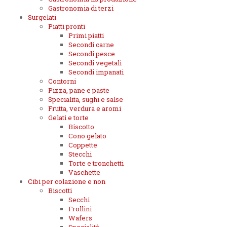
Gastronomia di terzi
Surgelati
Piatti pronti
Primi piatti
Secondi carne
Secondi pesce
Secondi vegetali
Secondi impanati
Contorni
Pizza, pane e paste
Specialita, sughi e salse
Frutta, verdura e aromi
Gelati e torte
Biscotto
Cono gelato
Coppette
Stecchi
Torte e tronchetti
Vaschette
Cibi per colazione e non
Biscotti
Secchi
Frollini
Wafers