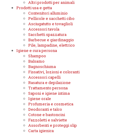
Altri prodotti per animali
Prodotti usa e getta
Contenitori alluminio
Pellicole e sacchetti cibo
Asciugatutto e tovaglioli
Accessori tavola
Sacchetti spazzatura
Barbecue e giardinaggio
Pile, lampadine, elettrico
Igiene e cura persona
Shampoo
Balsamo
Bagnoschiuma
Fissativi, lozioni e coloranti
Accessori capelli
Rasatura e depilazione
Trattamento persona
Saponi e igiene intima
Igiene orale
Profumeria e cosmetica
Deodoranti e talco
Cotone e bastoncini
Fazzoletti e salviette
Assorbenti e proteggi slip
Carta igienica