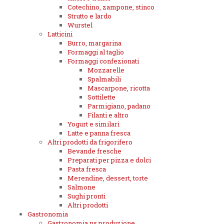
Cotechino, zampone, stinco
Strutto e lardo
Wurstel
Latticini
Burro, margarina
Formaggi al taglio
Formaggi confezionati
Mozzarelle
Spalmabili
Mascarpone, ricotta
Sottilette
Parmigiano, padano
Filanti e altro
Yogurt e similari
Latte e panna fresca
Altri prodotti da frigorifero
Bevande fresche
Preparati per pizza e dolci
Pasta fresca
Merendine, dessert, torte
Salmone
Sughi pronti
Altri prodotti
Gastronomia
Gastronomia ns.produzione