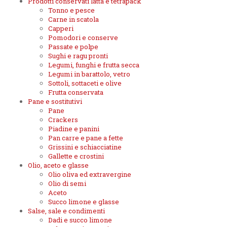
Prodotti conservati latta e tetrapack
Tonno e pesce
Carne in scatola
Capperi
Pomodori e conserve
Passate e polpe
Sughi e ragu pronti
Legumi, funghi e frutta secca
Legumi in barattolo, vetro
Sottoli, sottaceti e olive
Frutta conservata
Pane e sostitutivi
Pane
Crackers
Piadine e panini
Pan carre e pane a fette
Grissini e schiacciatine
Gallette e crostini
Olio, aceto e glasse
Olio oliva ed extravergine
Olio di semi
Aceto
Succo limone e glasse
Salse, sale e condimenti
Dadi e succo limone