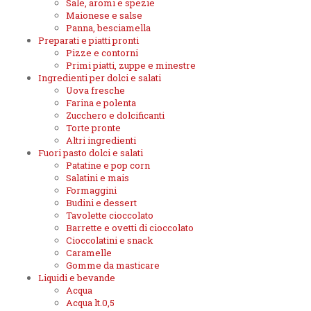
Sale, aromi e spezie
Maionese e salse
Panna, besciamella
Preparati e piatti pronti
Pizze e contorni
Primi piatti, zuppe e minestre
Ingredienti per dolci e salati
Uova fresche
Farina e polenta
Zucchero e dolcificanti
Torte pronte
Altri ingredienti
Fuori pasto dolci e salati
Patatine e pop corn
Salatini e mais
Formaggini
Budini e dessert
Tavolette cioccolato
Barrette e ovetti di cioccolato
Cioccolatini e snack
Caramelle
Gomme da masticare
Liquidi e bevande
Acqua
Acqua lt.0,5