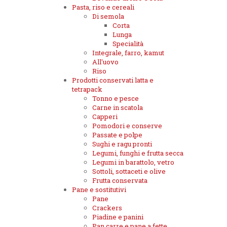
Pasta, riso e cereali
Di semola
Corta
Lunga
Specialità
Integrale, farro, kamut
All'uovo
Riso
Prodotti conservati latta e
tetrapack
Tonno e pesce
Carne in scatola
Capperi
Pomodori e conserve
Passate e polpe
Sughi e ragu pronti
Legumi, funghi e frutta secca
Legumi in barattolo, vetro
Sottoli, sottaceti e olive
Frutta conservata
Pane e sostitutivi
Pane
Crackers
Piadine e panini
Pan carre e pane a fette