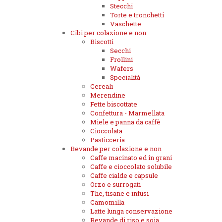
Stecchi
Torte e tronchetti
Vaschette
Cibi per colazione e non
Biscotti
Secchi
Frollini
Wafers
Specialità
Cereali
Merendine
Fette biscottate
Confettura - Marmellata
Miele e panna da caffè
Cioccolata
Pasticceria
Bevande per colazione e non
Caffe macinato ed in grani
Caffe e cioccolato solubile
Caffe cialde e capsule
Orzo e surrogati
The, tisane e infusi
Camomilla
Latte lunga conservazione
Bevande di riso e soia