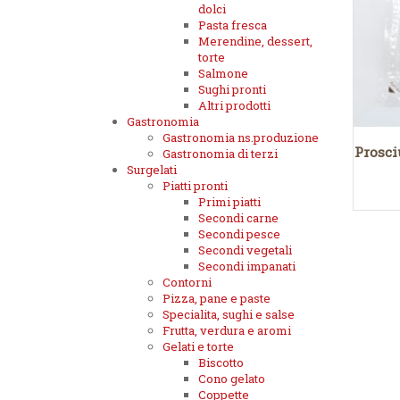
dolci
Pasta fresca
Merendine, dessert,
torte
Salmone
Sughi pronti
Altri prodotti
Gastronomia
Gastronomia ns.produzione
Prosci
Gastronomia di terzi
Surgelati
Piatti pronti
Primi piatti
Secondi carne
Secondi pesce
Secondi vegetali
Secondi impanati
Contorni
Pizza, pane e paste
Specialita, sughi e salse
Frutta, verdura e aromi
Gelati e torte
Biscotto
Cono gelato
Coppette