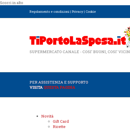
Scorri in alto
Regolamento e condizioni
|
Privacy
|
Cookie
SUPERMERCATO CANALE - COSI' BUONI, COSI' VICIN
PER ASSISTENZA E SUPPORTO
VISITA
QUESTA PAGINA
Novità
Gift Card
Ricette