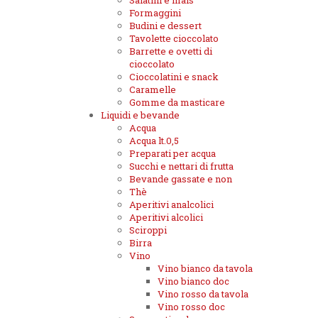
Salatini e mais
Formaggini
Budini e dessert
Tavolette cioccolato
Barrette e ovetti di
cioccolato
Cioccolatini e snack
Caramelle
Gomme da masticare
Liquidi e bevande
Acqua
Acqua lt.0,5
Preparati per acqua
Succhi e nettari di frutta
Bevande gassate e non
Thè
Aperitivi analcolici
Aperitivi alcolici
Sciroppi
Birra
Vino
Vino bianco da tavola
Vino bianco doc
Vino rosso da tavola
Vino rosso doc