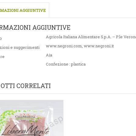
MAZIONI AGGIUNTIVE
RMAZIONI AGGIUNTIVE
Agricola Italiana Alimentare S.p.A. – P.le Vero
o
www.negroni.com, www.negroni.it
zioni e suggerimenti
Aia
ore
Confezione : plastica
OTTI CORRELATI