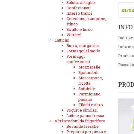
Salumi al taglio
Confezionati
INFOR
Interi o tranci
Cotechino, zampone,
stinco
INFO
Strutto e lardo
Wurstel
Indirizz
Latticini
Burro, margarina
Informa
Formaggi al taglio
Produtt
Formaggi
confezionati
Raccolta
Mozzarelle
Spalmabili
Mascarpone,
ricotta
PROD
Sottilette
Parmigiano,
padano
Filanti e altro
Yogurt e similari
Latte e panna fresca
Altri prodotti da frigorifero
Bevande fresche
Preparati per pizza e