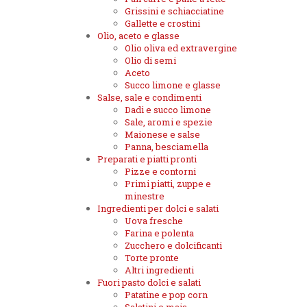
Grissini e schiacciatine
Gallette e crostini
Olio, aceto e glasse
Olio oliva ed extravergine
Olio di semi
Aceto
Succo limone e glasse
Salse, sale e condimenti
Dadi e succo limone
Sale, aromi e spezie
Maionese e salse
Panna, besciamella
Preparati e piatti pronti
Pizze e contorni
Primi piatti, zuppe e
minestre
Ingredienti per dolci e salati
Uova fresche
Farina e polenta
Zucchero e dolcificanti
Torte pronte
Altri ingredienti
Fuori pasto dolci e salati
Patatine e pop corn