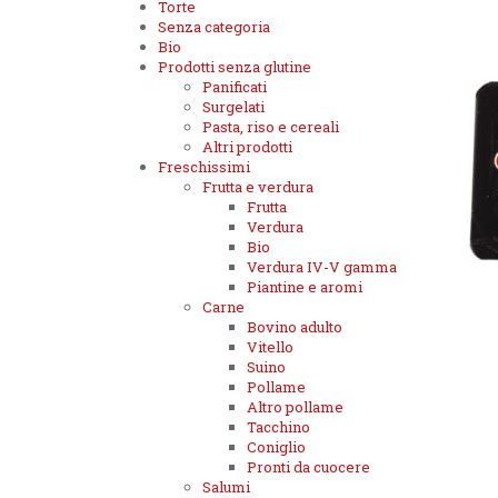
Torte
Senza categoria
Bio
Prodotti senza glutine
Panificati
Surgelati
Pasta, riso e cereali
Altri prodotti
Freschissimi
Frutta e verdura
Frutta
Verdura
Bio
Verdura IV-V gamma
Piantine e aromi
Carne
Bovino adulto
Vitello
Suino
Pollame
Altro pollame
Tacchino
Coniglio
Pronti da cuocere
Salumi