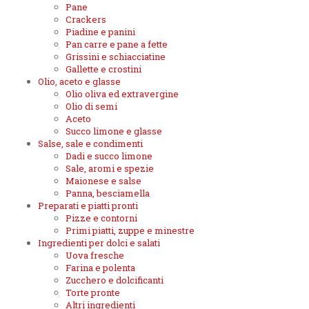
Pane
Crackers
Piadine e panini
Pan carre e pane a fette
Grissini e schiacciatine
Gallette e crostini
Olio, aceto e glasse
Olio oliva ed extravergine
Olio di semi
Aceto
Succo limone e glasse
Salse, sale e condimenti
Dadi e succo limone
Sale, aromi e spezie
Maionese e salse
Panna, besciamella
Preparati e piatti pronti
Pizze e contorni
Primi piatti, zuppe e minestre
Ingredienti per dolci e salati
Uova fresche
Farina e polenta
Zucchero e dolcificanti
Torte pronte
Altri ingredienti