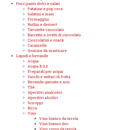
Fuori pasto dolci e salati
Patatine e pop corn
Salatini e mais
Formaggini
Budini e dessert
Tavolette cioccolato
Barrette e ovetti di cioccolato
Cioccolatini e snack
Caramelle
Gomme da masticare
Liquidi e bevande
Acqua
Acqua lt.0,5
Preparati per acqua
Succhi e nettari di frutta
Bevande gassate e non
Thè
Aperitivi analcolici
Aperitivi alcolici
Sciroppi
Birra
Vino
Vino bianco da tavola
Vino bianco doc
Vino rosso da tavola