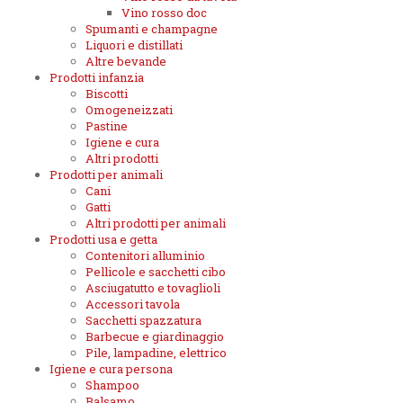
Vino rosso doc
Spumanti e champagne
Liquori e distillati
Altre bevande
Prodotti infanzia
Biscotti
Omogeneizzati
Pastine
Igiene e cura
Altri prodotti
Prodotti per animali
Cani
Gatti
Altri prodotti per animali
Prodotti usa e getta
Contenitori alluminio
Pellicole e sacchetti cibo
Asciugatutto e tovaglioli
Accessori tavola
Sacchetti spazzatura
Barbecue e giardinaggio
Pile, lampadine, elettrico
Igiene e cura persona
Shampoo
Balsamo