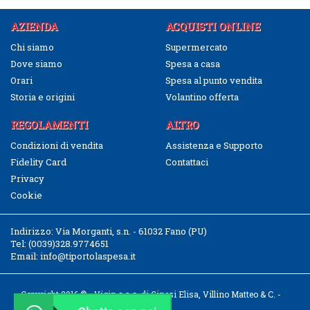
AZIENDA
ACQUISTI ONLINE
Chi siamo
Supermercato
Dove siamo
Spesa a casa
Orari
Spesa al punto vendita
Storia e origini
Volantino offerta
REGOLAMENTI
ALTRO
Condizioni di vendita
Assistenza e Supporto
Fidelity Card
Contattaci
Privacy
Cookie
Indirizzo:
Via Morganti, s.n. - 61032 Fano (PU)
Tel:
(0039)328.9774651
Email:
info@tiportolaspesa.it
Copyright 2016 © - Vigin s.a.s. di Ginesi Elisa, Villino Matteo & C. -
CF/P.IVA 02526040411