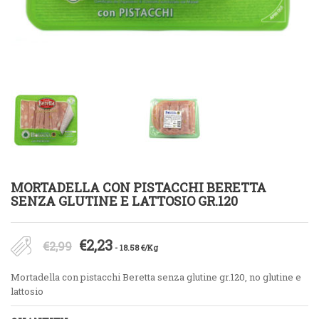
MORTADELLA CON PISTACCHI BERETTA
SENZA GLUTINE E LATTOSIO GR.120
Il
Il
€
2,23
€
2,99
- 18.58 €/Kg
prezzo
prezzo
Mortadella con pistacchi Beretta senza glutine gr.120, no glutine e
originale
attuale
lattosio
era:
è: