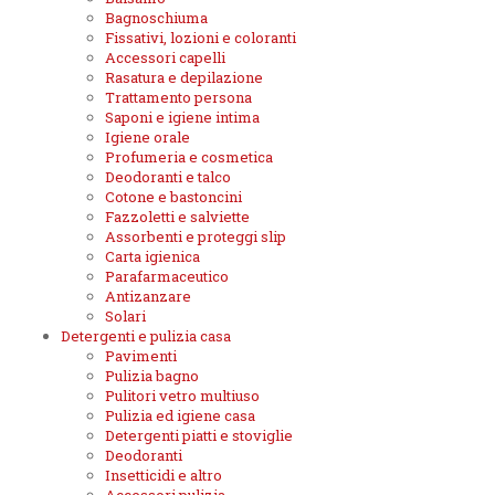
Bagnoschiuma
Fissativi, lozioni e coloranti
Accessori capelli
Rasatura e depilazione
Trattamento persona
Saponi e igiene intima
Igiene orale
Profumeria e cosmetica
Deodoranti e talco
Cotone e bastoncini
Fazzoletti e salviette
Assorbenti e proteggi slip
Carta igienica
Parafarmaceutico
Antizanzare
Solari
Detergenti e pulizia casa
Pavimenti
Pulizia bagno
Pulitori vetro multiuso
Pulizia ed igiene casa
Detergenti piatti e stoviglie
Deodoranti
Insetticidi e altro