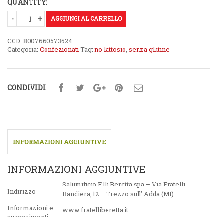
QUANTITY:
€2,99.
€2,23.
AGGIUNGI AL CARRELLO
COD:
8007660573624
Categoria:
Confezionati
Tag:
no lattosio
,
senza glutine
CONDIVIDI
INFORMAZIONI AGGIUNTIVE
INFORMAZIONI AGGIUNTIVE
Salumificio F.lli Beretta spa – Via Fratelli
Indirizzo
Bandiera, 12 – Trezzo sull' Adda (MI)
Informazioni e
www.fratelliberetta.it
suggerimenti