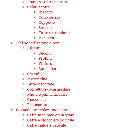
Frutta, verdura e aromi
Gelati e torte
Biscotto
Cono gelato
Coppette
Stecchi
Torte e tronchetti
Vaschette
Cibi per colazione e non
Biscotti
Secchi
Frollini
Wafers
Specialità
Cereali
Merendine
Fette biscottate
Confettura - Marmellata
Miele e panna da caffè
Cioccolata
Pasticceria
Bevande per colazione e non
Caffe macinato ed in grani
Caffe e cioccolato solubile
Caffe cialde e capsule