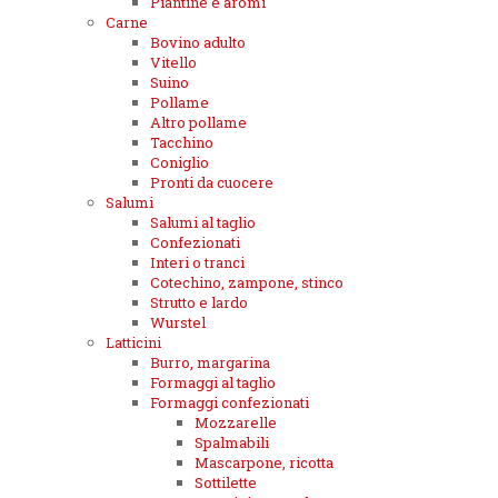
Piantine e aromi
Carne
Bovino adulto
Vitello
Suino
Pollame
Altro pollame
Tacchino
Coniglio
Pronti da cuocere
Salumi
Salumi al taglio
Confezionati
Interi o tranci
Cotechino, zampone, stinco
Strutto e lardo
Wurstel
Latticini
Burro, margarina
Formaggi al taglio
Formaggi confezionati
Mozzarelle
Spalmabili
Mascarpone, ricotta
Sottilette