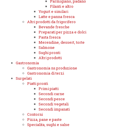
Parmigiano, padano
Filanti e altro
Yogurt e similari
Latte e panna fresca
Altri prodotti da frigorifero
Bevande fresche
Preparati per pizza e dolci
Pasta fresca
Merendine, dessert, torte
Salmone
Sughi pronti
Altri prodotti
Gastronomia
Gastronomia ns.produzione
Gastronomia di terzi
Surgelati
Piatti pronti
Primi piatti
Secondi carne
Secondi pesce
Secondi vegetali
Secondi impanati
Contorni
Pizza, pane e paste
Specialita, sughi e salse