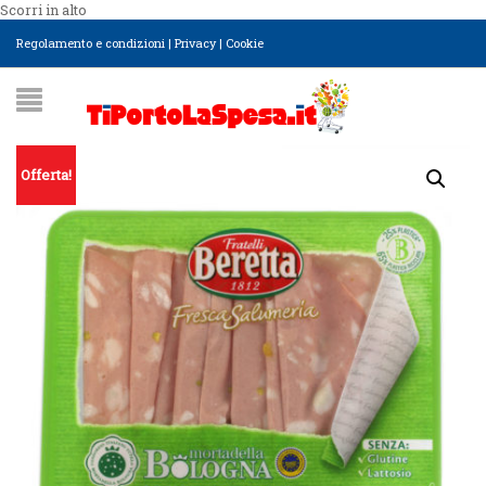
Scorri in alto
Regolamento e condizioni
|
Privacy
|
Cookie
Offerta!