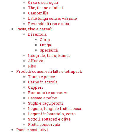
Orzo e surrogati
The, tisane e infusi
Camomilla
Latte lunga conservazione
Bevande di riso e soia
Pasta, riso e cereali
Di semola
Corta
Lunga
Specialità
Integrale, farro, kamut
All'uovo
Riso
Prodotti conservati latta e tetrapack
Tonno e pesce
Carne in scatola
Capperi
Pomodori e conserve
Passate e polpe
Sughi e ragu pronti
Legumi, funghi e frutta secca
Legumi in barattolo, vetro
Sottoli, sottaceti e olive
Frutta conservata
Pane e sostitutivi