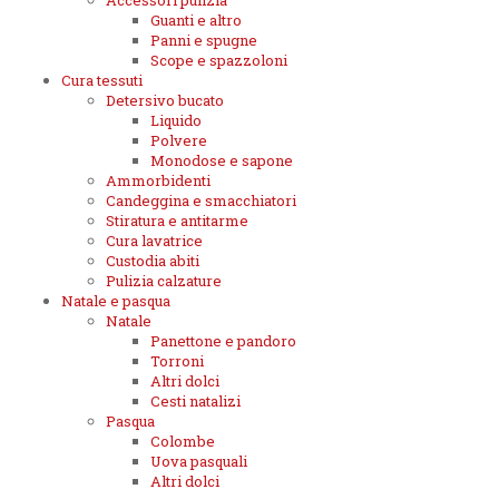
Accessori pulizia
Guanti e altro
Panni e spugne
Scope e spazzoloni
Cura tessuti
Detersivo bucato
Liquido
Polvere
Monodose e sapone
Ammorbidenti
Candeggina e smacchiatori
Stiratura e antitarme
Cura lavatrice
Custodia abiti
Pulizia calzature
Natale e pasqua
Natale
Panettone e pandoro
Torroni
Altri dolci
Cesti natalizi
Pasqua
Colombe
Uova pasquali
Altri dolci