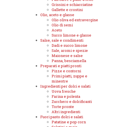
Grissini e schiacciatine
Gallette e crostini
Olio, aceto e glasse
Olio oliva ed extravergine
Olio di semi
Aceto
Succo limone e glasse
Salse, sale e condimenti
Dadi e succo limone
Sale, aromi e spezie
Maionese e salse
Panna, besciamella
Preparati e piatti pronti
Pizze e contorni
Primi piatti, zuppe e
minestre
Ingredienti per dolci e salati
Uova fresche
Farina e polenta
Zucchero e dolcificanti
Torte pronte
Altri ingredienti
Fuori pasto dolci e salati
Patatine e pop corn