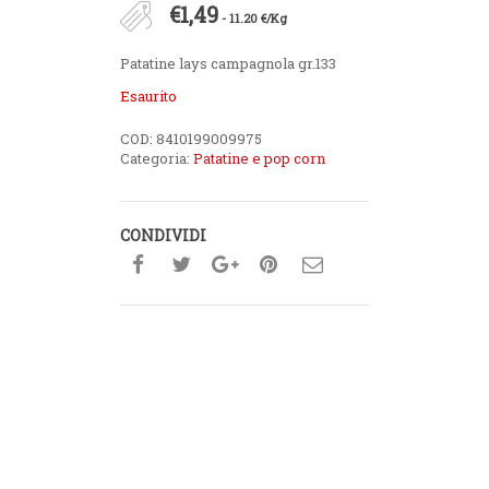
€
1,49
- 11.20 €/Kg
Patatine lays campagnola gr.133
Esaurito
COD:
8410199009975
Categoria:
Patatine e pop corn
CONDIVIDI