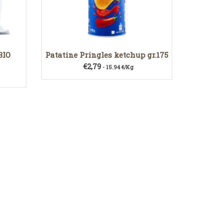
BIO
Patatine Pringles ketchup gr.175
€
2,79
- 15.94 €/Kg