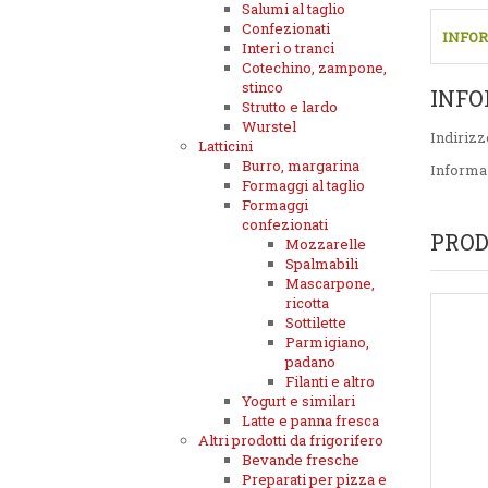
Salumi al taglio
Confezionati
INFOR
Interi o tranci
Cotechino, zampone,
stinco
INFO
Strutto e lardo
Wurstel
Indirizz
Latticini
Burro, margarina
Informa
Formaggi al taglio
Formaggi
confezionati
PROD
Mozzarelle
Spalmabili
Mascarpone,
ricotta
Sottilette
Parmigiano,
padano
Filanti e altro
Yogurt e similari
Latte e panna fresca
Altri prodotti da frigorifero
Bevande fresche
Preparati per pizza e