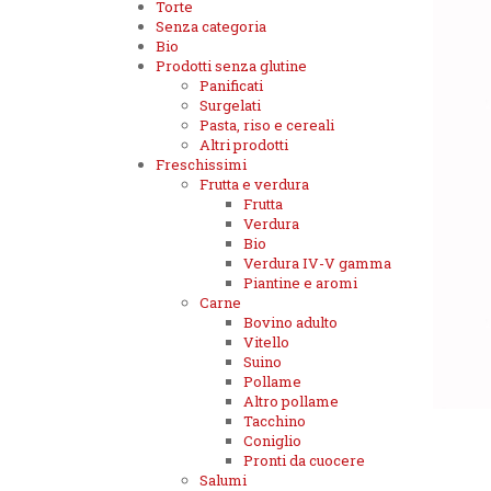
Torte
Senza categoria
Bio
Prodotti senza glutine
Panificati
Surgelati
Pasta, riso e cereali
Altri prodotti
Freschissimi
Frutta e verdura
Frutta
Verdura
Bio
Verdura IV-V gamma
Piantine e aromi
Carne
Bovino adulto
Vitello
Suino
Pollame
Altro pollame
Tacchino
Coniglio
Pronti da cuocere
Salumi