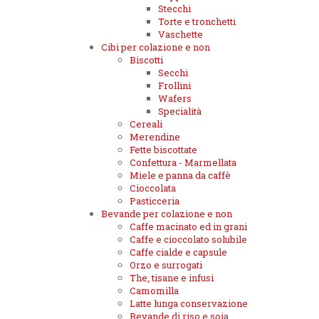
Stecchi
Torte e tronchetti
Vaschette
Cibi per colazione e non
Biscotti
Secchi
Frollini
Wafers
Specialità
Cereali
Merendine
Fette biscottate
Confettura - Marmellata
Miele e panna da caffè
Cioccolata
Pasticceria
Bevande per colazione e non
Caffe macinato ed in grani
Caffe e cioccolato solubile
Caffe cialde e capsule
Orzo e surrogati
The, tisane e infusi
Camomilla
Latte lunga conservazione
Bevande di riso e soia