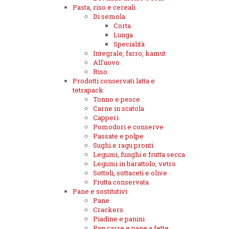
Pasta, riso e cereali
Di semola
Corta
Lunga
Specialità
Integrale, farro, kamut
All'uovo
Riso
Prodotti conservati latta e
tetrapack
Tonno e pesce
Carne in scatola
Capperi
Pomodori e conserve
Passate e polpe
Sughi e ragu pronti
Legumi, funghi e frutta secca
Legumi in barattolo, vetro
Sottoli, sottaceti e olive
Frutta conservata
Pane e sostitutivi
Pane
Crackers
Piadine e panini
Pan carre e pane a fette