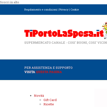
Scorri in alto
Regolamento e condizioni
|
Privacy
|
Cookie
SUPERMERCATO CANALE - COSI' BUONI, COSI' VICIN
PER ASSISTENZA E SUPPORTO
VISITA
QUESTA PAGINA
Novità
Gift Card
Ricette