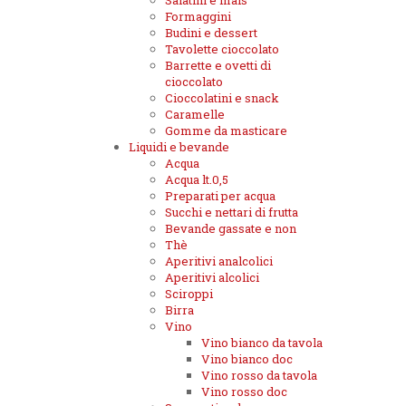
Salatini e mais
Formaggini
Budini e dessert
Tavolette cioccolato
Barrette e ovetti di
cioccolato
Cioccolatini e snack
Caramelle
Gomme da masticare
Liquidi e bevande
Acqua
Acqua lt.0,5
Preparati per acqua
Succhi e nettari di frutta
Bevande gassate e non
Thè
Aperitivi analcolici
Aperitivi alcolici
Sciroppi
Birra
Vino
Vino bianco da tavola
Vino bianco doc
Vino rosso da tavola
Vino rosso doc