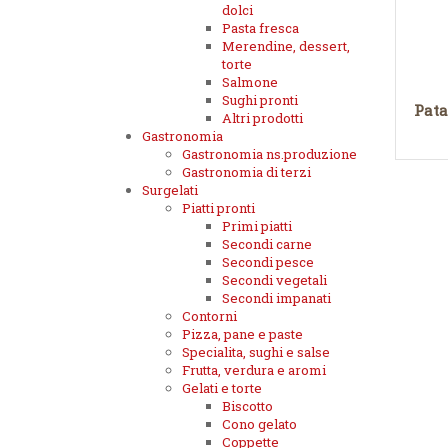
dolci
Pasta fresca
Merendine, dessert,
torte
Salmone
Sughi pronti
Pata
Altri prodotti
Gastronomia
Gastronomia ns.produzione
Gastronomia di terzi
Surgelati
Piatti pronti
Primi piatti
Secondi carne
Secondi pesce
Secondi vegetali
Secondi impanati
Contorni
Pizza, pane e paste
Specialita, sughi e salse
Frutta, verdura e aromi
Gelati e torte
Biscotto
Cono gelato
Coppette