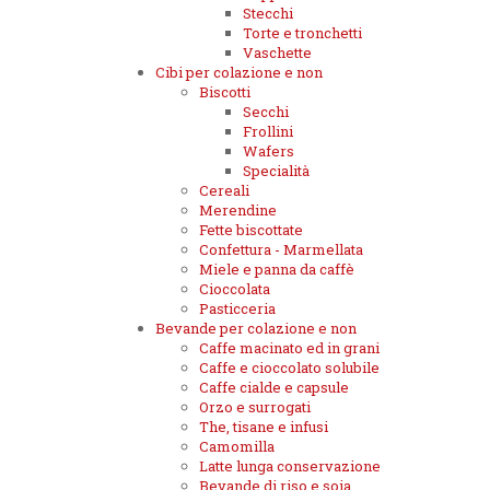
Stecchi
Torte e tronchetti
Vaschette
Cibi per colazione e non
Biscotti
Secchi
Frollini
Wafers
Specialità
Cereali
Merendine
Fette biscottate
Confettura - Marmellata
Miele e panna da caffè
Cioccolata
Pasticceria
Bevande per colazione e non
Caffe macinato ed in grani
Caffe e cioccolato solubile
Caffe cialde e capsule
Orzo e surrogati
The, tisane e infusi
Camomilla
Latte lunga conservazione
Bevande di riso e soia