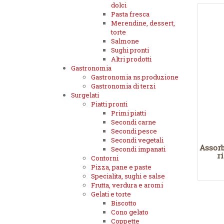
dolci
Pasta fresca
Merendine, dessert,
torte
Salmone
Sughi pronti
Altri prodotti
Gastronomia
Gastronomia ns.produzione
Gastronomia di terzi
Surgelati
Piatti pronti
Primi piatti
Secondi carne
Secondi pesce
Secondi vegetali
Assorb
Secondi impanati
r
Contorni
Pizza, pane e paste
Specialita, sughi e salse
Frutta, verdura e aromi
Gelati e torte
Biscotto
Cono gelato
Coppette