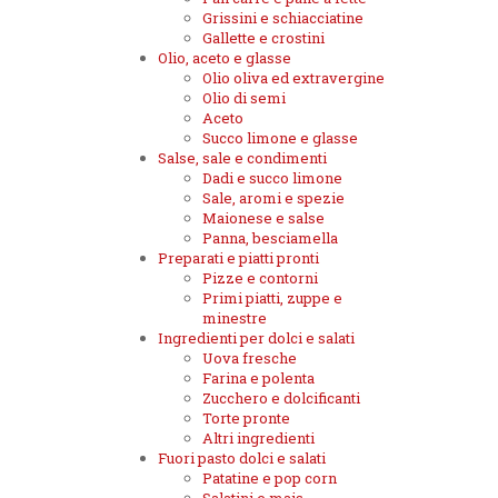
Grissini e schiacciatine
Gallette e crostini
Olio, aceto e glasse
Olio oliva ed extravergine
Olio di semi
Aceto
Succo limone e glasse
Salse, sale e condimenti
Dadi e succo limone
Sale, aromi e spezie
Maionese e salse
Panna, besciamella
Preparati e piatti pronti
Pizze e contorni
Primi piatti, zuppe e
minestre
Ingredienti per dolci e salati
Uova fresche
Farina e polenta
Zucchero e dolcificanti
Torte pronte
Altri ingredienti
Fuori pasto dolci e salati
Patatine e pop corn