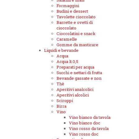
Salatini e mais
Formaggini
Budini e dessert
Tavolette cioccolato
Barrette e ovetti di
cioccolato
Cioccolatini e snack
Caramelle
Gomme da masticare
Liquidi e bevande
Acqua
Acqua lt.0,5
Preparati per acqua
Succhi e nettari di frutta
Bevande gassate e non
Thè
Aperitivi analcolici
Aperitivi alcolici
Sciroppi
Birra
Vino
Vino bianco da tavola
Vino bianco doc
Vino rosso da tavola
Vino rosso doc