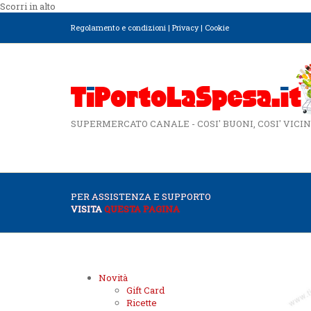
Scorri in alto
Regolamento e condizioni
|
Privacy
|
Cookie
SUPERMERCATO CANALE - COSI' BUONI, COSI' VICIN
PER ASSISTENZA E SUPPORTO
VISITA
QUESTA PAGINA
Novità
Gift Card
Ricette