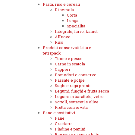
Pasta, riso e cereali
Di semola
Corta
Lunga
Specialità
Integrale, farro, kamut
All'uovo
Riso
Prodotti conservati latta e
tetrapack
Tonno e pesce
Carne in scatola
Capperi
Pomodori e conserve
Passate e polpe
Sughi e ragu pronti
Legumi, funghi e frutta secca
Legumi in barattolo, vetro
Sottoli, sottaceti e olive
Frutta conservata
Pane e sostitutivi
Pane
Crackers
Piadine e panini
Pan carre e pane a fette