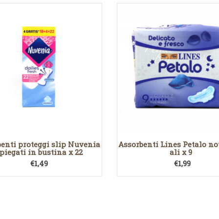
enti proteggi slip Nuvenia
Assorbenti Lines Petalo no
ipiegati in bustina x 22
ali x 9
€
1,49
€
1,99