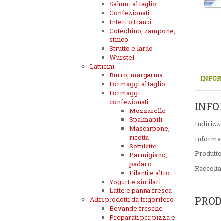
Salumi al taglio
Confezionati
Interi o tranci
Cotechino, zampone,
stinco
Strutto e lardo
Wurstel
Latticini
Burro, margarina
INFOR
Formaggi al taglio
Formaggi
confezionati
INFO
Mozzarelle
Spalmabili
Indirizz
Mascarpone,
ricotta
Informa
Sottilette
Produtt
Parmigiano,
padano
Raccolta
Filanti e altro
Yogurt e similari
Latte e panna fresca
PROD
Altri prodotti da frigorifero
Bevande fresche
Preparati per pizza e