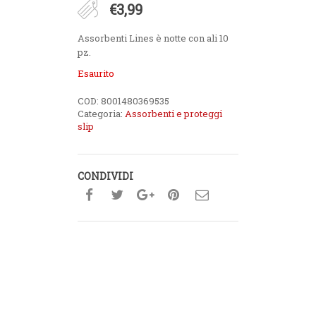
€
3,99
Assorbenti Lines è notte con ali 10
pz.
Esaurito
COD:
8001480369535
Categoria:
Assorbenti e proteggi
slip
CONDIVIDI