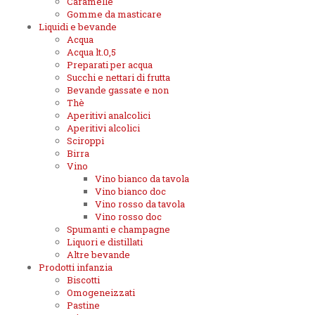
Caramelle
Gomme da masticare
Liquidi e bevande
Acqua
Acqua lt.0,5
Preparati per acqua
Succhi e nettari di frutta
Bevande gassate e non
Thè
Aperitivi analcolici
Aperitivi alcolici
Sciroppi
Birra
Vino
Vino bianco da tavola
Vino bianco doc
Vino rosso da tavola
Vino rosso doc
Spumanti e champagne
Liquori e distillati
Altre bevande
Prodotti infanzia
Biscotti
Omogeneizzati
Pastine