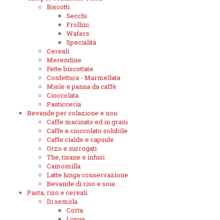
Biscotti
Secchi
Frollini
Wafers
Specialità
Cereali
Merendine
Fette biscottate
Confettura - Marmellata
Miele e panna da caffè
Cioccolata
Pasticceria
Bevande per colazione e non
Caffe macinato ed in grani
Caffe e cioccolato solubile
Caffe cialde e capsule
Orzo e surrogati
The, tisane e infusi
Camomilla
Latte lunga conservazione
Bevande di riso e soia
Pasta, riso e cereali
Di semola
Corta
Lunga