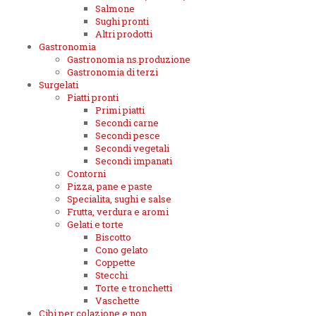
Salmone
Sughi pronti
Altri prodotti
Gastronomia
Gastronomia ns.produzione
Gastronomia di terzi
Surgelati
Piatti pronti
Primi piatti
Secondi carne
Secondi pesce
Secondi vegetali
Secondi impanati
Contorni
Pizza, pane e paste
Specialita, sughi e salse
Frutta, verdura e aromi
Gelati e torte
Biscotto
Cono gelato
Coppette
Stecchi
Torte e tronchetti
Vaschette
Cibi per colazione e non