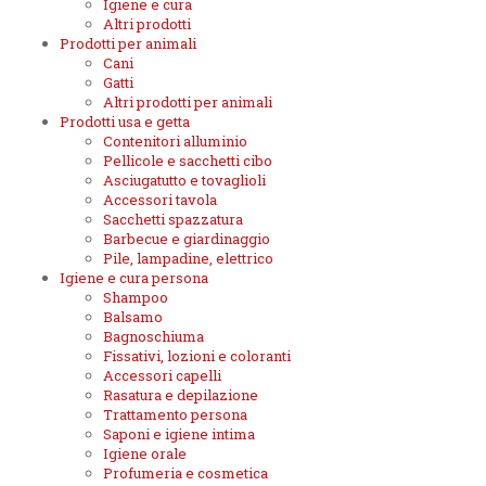
Igiene e cura
Altri prodotti
Prodotti per animali
Cani
Gatti
Altri prodotti per animali
Prodotti usa e getta
Contenitori alluminio
Pellicole e sacchetti cibo
Asciugatutto e tovaglioli
Accessori tavola
Sacchetti spazzatura
Barbecue e giardinaggio
Pile, lampadine, elettrico
Igiene e cura persona
Shampoo
Balsamo
Bagnoschiuma
Fissativi, lozioni e coloranti
Accessori capelli
Rasatura e depilazione
Trattamento persona
Saponi e igiene intima
Igiene orale
Profumeria e cosmetica