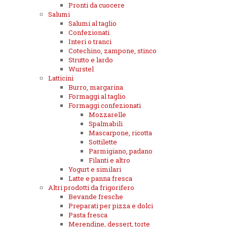
Pronti da cuocere
Salumi
Salumi al taglio
Confezionati
Interi o tranci
Cotechino, zampone, stinco
Strutto e lardo
Wurstel
Latticini
Burro, margarina
Formaggi al taglio
Formaggi confezionati
Mozzarelle
Spalmabili
Mascarpone, ricotta
Sottilette
Parmigiano, padano
Filanti e altro
Yogurt e similari
Latte e panna fresca
Altri prodotti da frigorifero
Bevande fresche
Preparati per pizza e dolci
Pasta fresca
Merendine, dessert, torte