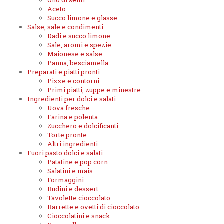
Olio di semi
Aceto
Succo limone e glasse
Salse, sale e condimenti
Dadi e succo limone
Sale, aromi e spezie
Maionese e salse
Panna, besciamella
Preparati e piatti pronti
Pizze e contorni
Primi piatti, zuppe e minestre
Ingredienti per dolci e salati
Uova fresche
Farina e polenta
Zucchero e dolcificanti
Torte pronte
Altri ingredienti
Fuori pasto dolci e salati
Patatine e pop corn
Salatini e mais
Formaggini
Budini e dessert
Tavolette cioccolato
Barrette e ovetti di cioccolato
Cioccolatini e snack