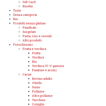
Gift Card
Ricette
Torte
Senza categoria
Bio
Prodotti senza glutine
Panificati
Surgelati
Pasta, riso e cereali
Altri prodotti
Freschissimi
Frutta e verdura
Frutta
Verdura
Bio
Verdura IV-V gamma
Piantine e aromi
Carne
Bovino adulto
Vitello
Suino
Pollame
Altro pollame
Tacchino
Coniglio