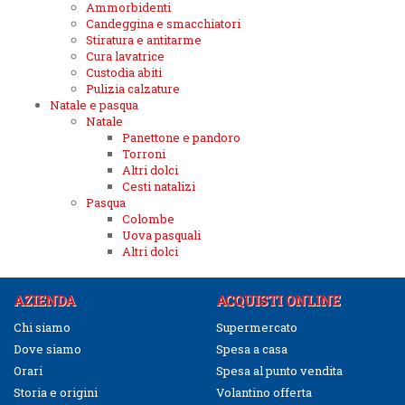
Ammorbidenti
Candeggina e smacchiatori
Stiratura e antitarme
Cura lavatrice
Custodia abiti
Pulizia calzature
Natale e pasqua
Natale
Panettone e pandoro
Torroni
Altri dolci
Cesti natalizi
Pasqua
Colombe
Uova pasquali
Altri dolci
AZIENDA
ACQUISTI ONLINE
Chi siamo
Supermercato
Dove siamo
Spesa a casa
Orari
Spesa al punto vendita
Storia e origini
Volantino offerta