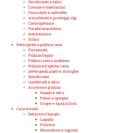
Deodoranti e talco
Cotone e bastoncini
Fazzoletti e salviette
Assorbenti e proteggi slip
Carta igienica
Parafarmaceutico
Antizanzare
Solari
Detergenti e pulizia casa
Pavimenti
Pulizia bagno
Pulitori vetro multiuso
Pulizia ed igiene casa
Detergenti piatti e stoviglie
Deodoranti
Insetticidi e altro
Accessori pulizia
Guanti e altro
Panni e spugne
Scope e spazzoloni
Cura tessuti
Detersivo bucato
Liquido
Polvere
Monodose e sapone