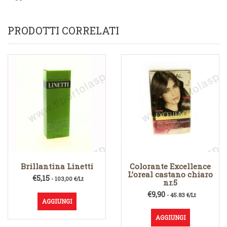
PRODOTTI CORRELATI
Brillantina Linetti
Colorante Excellence
L’oreal castano chiaro
€
5,15
- 103,00 €/Lt
nr.5
€
9,90
- 45.83 €/Lt
AGGIUNGI
AGGIUNGI