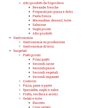
Altri prodotti da frigorifero
Bevande fresche
Preparati per pizza e dolci
Pasta fresca
Merendine, dessert, torte
Salmone
Sughi pronti
Altri prodotti
Gastronomia
Gastronomia ns.produzione
Gastronomia di terzi
Surgelati
Piatti pronti
Primi piatti
Secondi carne
Secondi pesce
Secondi vegetali
Secondi impanati
Contorni
Pizza, pane e paste
Specialita, sughi e salse
Frutta, verdura e aromi
Gelati e torte
Biscotto
Cono gelato