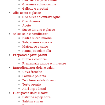
Pan carre e pane a fette
Grissini e schiacciatine
Gallette e crostini
Olio, aceto e glasse
Olio oliva ed extravergine
Olio di semi
Aceto
Succo limone e glasse
Salse, sale e condimenti
Dadi e succo limone
Sale, aromi e spezie
Maionese e salse
Panna, besciamella
Preparati e piatti pronti
Pizze e contorni
Primi piatti, zuppe e minestre
Ingredienti per dolci e salati
Uova fresche
Farina e polenta
Zucchero e dolcificanti
Torte pronte
Altri ingredienti
Fuori pasto dolci e salati
Patatine e pop corn
Salatini e mais