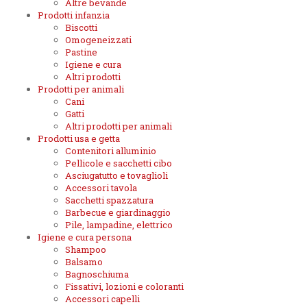
Altre bevande
Prodotti infanzia
Biscotti
Omogeneizzati
Pastine
Igiene e cura
Altri prodotti
Prodotti per animali
Cani
Gatti
Altri prodotti per animali
Prodotti usa e getta
Contenitori alluminio
Pellicole e sacchetti cibo
Asciugatutto e tovaglioli
Accessori tavola
Sacchetti spazzatura
Barbecue e giardinaggio
Pile, lampadine, elettrico
Igiene e cura persona
Shampoo
Balsamo
Bagnoschiuma
Fissativi, lozioni e coloranti
Accessori capelli