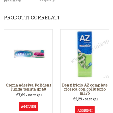
Produttore
PRODOTTI CORRELATI
Crema adesiva Polident
Dentifricio AZ complete
lunga tenuta gr.40
ricerca con collutorio
ml.75
€
7,69
- 192.25 €/Lt
€
2,29
- 30.53 €/Lt
AGGIUNGI
AGGIUNGI