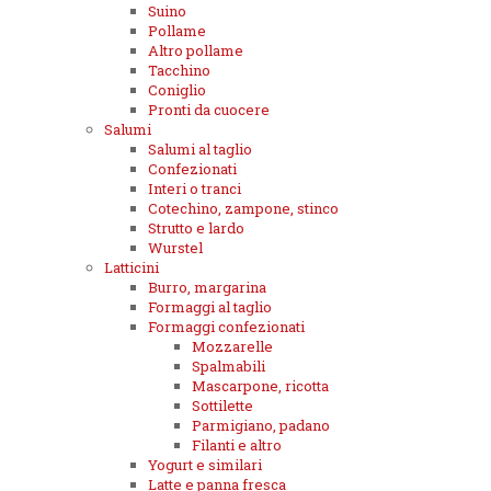
Suino
Pollame
Altro pollame
Tacchino
Coniglio
Pronti da cuocere
Salumi
Salumi al taglio
Confezionati
Interi o tranci
Cotechino, zampone, stinco
Strutto e lardo
Wurstel
Latticini
Burro, margarina
Formaggi al taglio
Formaggi confezionati
Mozzarelle
Spalmabili
Mascarpone, ricotta
Sottilette
Parmigiano, padano
Filanti e altro
Yogurt e similari
Latte e panna fresca