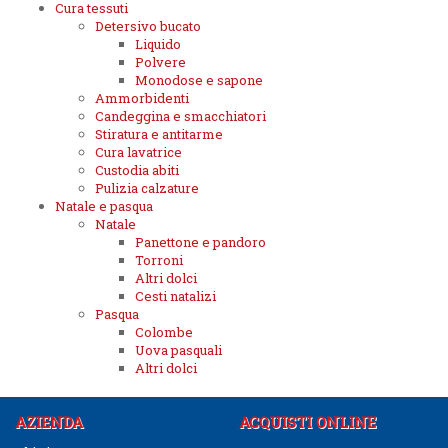
Cura tessuti
Detersivo bucato
Liquido
Polvere
Monodose e sapone
Ammorbidenti
Candeggina e smacchiatori
Stiratura e antitarme
Cura lavatrice
Custodia abiti
Pulizia calzature
Natale e pasqua
Natale
Panettone e pandoro
Torroni
Altri dolci
Cesti natalizi
Pasqua
Colombe
Uova pasquali
Altri dolci
AZIENDA
ACQUISTI ONLINE