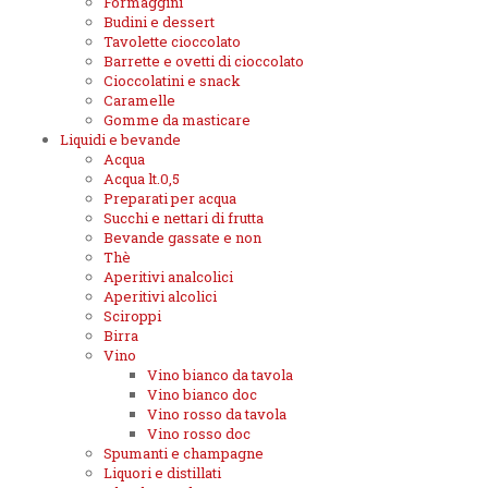
Formaggini
Budini e dessert
Tavolette cioccolato
Barrette e ovetti di cioccolato
Cioccolatini e snack
Caramelle
Gomme da masticare
Liquidi e bevande
Acqua
Acqua lt.0,5
Preparati per acqua
Succhi e nettari di frutta
Bevande gassate e non
Thè
Aperitivi analcolici
Aperitivi alcolici
Sciroppi
Birra
Vino
Vino bianco da tavola
Vino bianco doc
Vino rosso da tavola
Vino rosso doc
Spumanti e champagne
Liquori e distillati