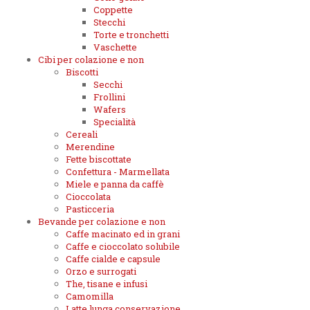
Coppette
Stecchi
Torte e tronchetti
Vaschette
Cibi per colazione e non
Biscotti
Secchi
Frollini
Wafers
Specialità
Cereali
Merendine
Fette biscottate
Confettura - Marmellata
Miele e panna da caffè
Cioccolata
Pasticceria
Bevande per colazione e non
Caffe macinato ed in grani
Caffe e cioccolato solubile
Caffe cialde e capsule
Orzo e surrogati
The, tisane e infusi
Camomilla
Latte lunga conservazione