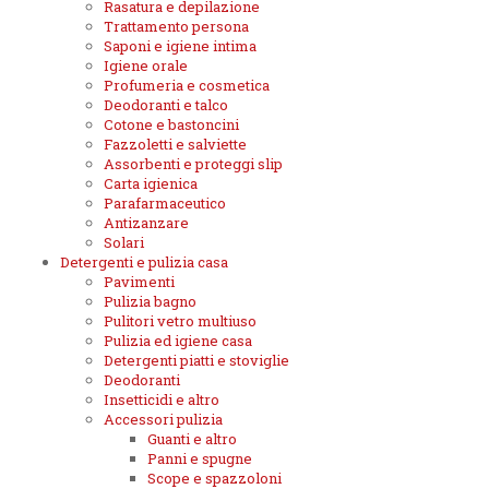
Rasatura e depilazione
Trattamento persona
Saponi e igiene intima
Igiene orale
Profumeria e cosmetica
Deodoranti e talco
Cotone e bastoncini
Fazzoletti e salviette
Assorbenti e proteggi slip
Carta igienica
Parafarmaceutico
Antizanzare
Solari
Detergenti e pulizia casa
Pavimenti
Pulizia bagno
Pulitori vetro multiuso
Pulizia ed igiene casa
Detergenti piatti e stoviglie
Deodoranti
Insetticidi e altro
Accessori pulizia
Guanti e altro
Panni e spugne
Scope e spazzoloni