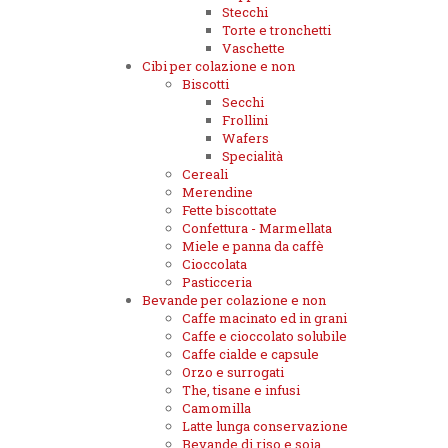
Stecchi
Torte e tronchetti
Vaschette
Cibi per colazione e non
Biscotti
Secchi
Frollini
Wafers
Specialità
Cereali
Merendine
Fette biscottate
Confettura - Marmellata
Miele e panna da caffè
Cioccolata
Pasticceria
Bevande per colazione e non
Caffe macinato ed in grani
Caffe e cioccolato solubile
Caffe cialde e capsule
Orzo e surrogati
The, tisane e infusi
Camomilla
Latte lunga conservazione
Bevande di riso e soia