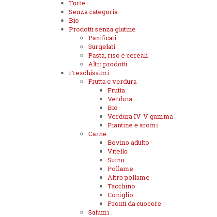
Torte
Senza categoria
Bio
Prodotti senza glutine
Panificati
Surgelati
Pasta, riso e cereali
Altri prodotti
Freschissimi
Frutta e verdura
Frutta
Verdura
Bio
Verdura IV-V gamma
Piantine e aromi
Carne
Bovino adulto
Vitello
Suino
Pollame
Altro pollame
Tacchino
Coniglio
Pronti da cuocere
Salumi