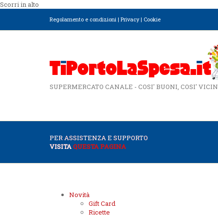
Scorri in alto
Regolamento e condizioni
|
Privacy
|
Cookie
SUPERMERCATO CANALE - COSI' BUONI, COSI' VICIN
PER ASSISTENZA E SUPPORTO
VISITA
QUESTA PAGINA
Novità
Gift Card
Ricette