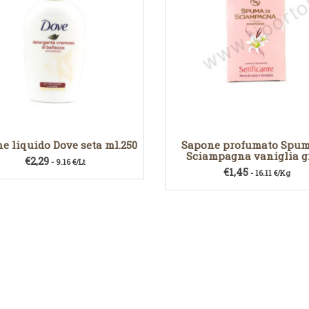
e liquido Dove seta ml.250
Sapone profumato Spum
Sciampagna vaniglia gr
€
2,29
- 9.16 €/Lt
€
1,45
- 16.11 €/Kg