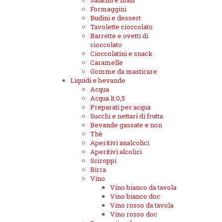
Salatini e mais
Formaggini
Budini e dessert
Tavolette cioccolato
Barrette e ovetti di
cioccolato
Cioccolatini e snack
Caramelle
Gomme da masticare
Liquidi e bevande
Acqua
Acqua lt.0,5
Preparati per acqua
Succhi e nettari di frutta
Bevande gassate e non
Thè
Aperitivi analcolici
Aperitivi alcolici
Sciroppi
Birra
Vino
Vino bianco da tavola
Vino bianco doc
Vino rosso da tavola
Vino rosso doc