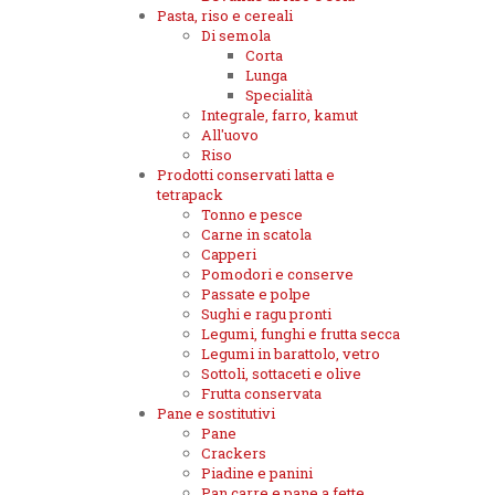
Pasta, riso e cereali
Di semola
Corta
Lunga
Specialità
Integrale, farro, kamut
All'uovo
Riso
Prodotti conservati latta e
tetrapack
Tonno e pesce
Carne in scatola
Capperi
Pomodori e conserve
Passate e polpe
Sughi e ragu pronti
Legumi, funghi e frutta secca
Legumi in barattolo, vetro
Sottoli, sottaceti e olive
Frutta conservata
Pane e sostitutivi
Pane
Crackers
Piadine e panini
Pan carre e pane a fette