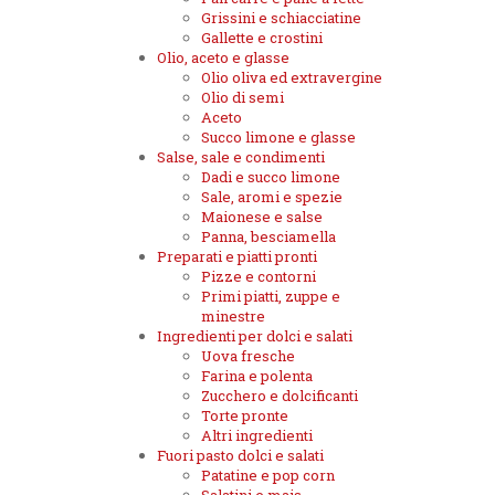
Grissini e schiacciatine
Gallette e crostini
Olio, aceto e glasse
Olio oliva ed extravergine
Olio di semi
Aceto
Succo limone e glasse
Salse, sale e condimenti
Dadi e succo limone
Sale, aromi e spezie
Maionese e salse
Panna, besciamella
Preparati e piatti pronti
Pizze e contorni
Primi piatti, zuppe e
minestre
Ingredienti per dolci e salati
Uova fresche
Farina e polenta
Zucchero e dolcificanti
Torte pronte
Altri ingredienti
Fuori pasto dolci e salati
Patatine e pop corn