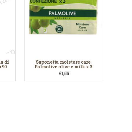
a di
Saponetta moisture care
.90
Palmolive olive e milk x 3
€
1,55