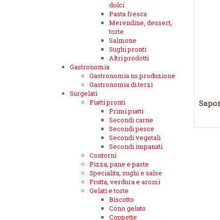
dolci
Pasta fresca
Merendine, dessert,
torte
Salmone
Sughi pronti
Altri prodotti
Gastronomia
Gastronomia ns.produzione
Gastronomia di terzi
Surgelati
Piatti pronti
Sapon
Primi piatti
Secondi carne
Secondi pesce
Secondi vegetali
Secondi impanati
Contorni
Pizza, pane e paste
Specialita, sughi e salse
Frutta, verdura e aromi
Gelati e torte
Biscotto
Cono gelato
Coppette