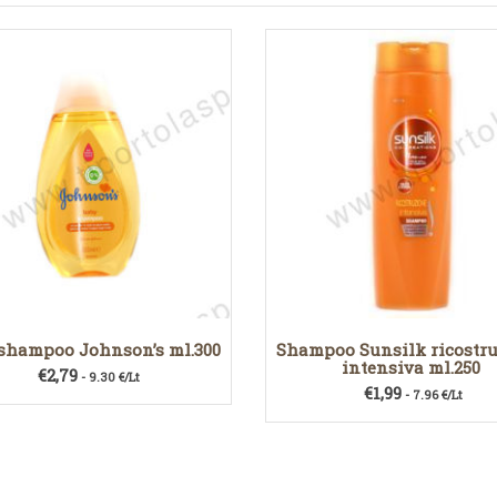
shampoo Johnson’s ml.300
Shampoo Sunsilk ricostr
intensiva ml.250
€
2,79
- 9.30 €/Lt
€
1,99
- 7.96 €/Lt