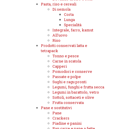
Pasta, riso e cereali
Di semola
Corta
Lunga
Specialità
Integrale, farro, kamut
All'uovo
Riso
Prodotti conservati latta e
tetrapack
Tonno e pesce
Carne in scatola
Capperi
Pomodori e conserve
Passate e polpe
Sughi e ragu pronti
Legumi, funghi e frutta secca
Legumi in barattolo, vetro
Sottoli, sottaceti e olive
Frutta conservata
Pane e sostitutivi
Pane
Crackers
Piadine e panini
Pan carre e pane a fette