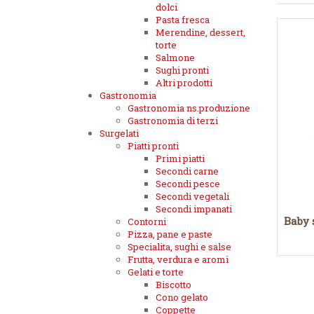
dolci
Pasta fresca
Merendine, dessert,
torte
Salmone
Sughi pronti
Altri prodotti
Gastronomia
Gastronomia ns.produzione
Gastronomia di terzi
Surgelati
Piatti pronti
Primi piatti
Secondi carne
Secondi pesce
Secondi vegetali
Secondi impanati
Baby 
Contorni
Pizza, pane e paste
Specialita, sughi e salse
Frutta, verdura e aromi
Gelati e torte
Biscotto
Cono gelato
Coppette