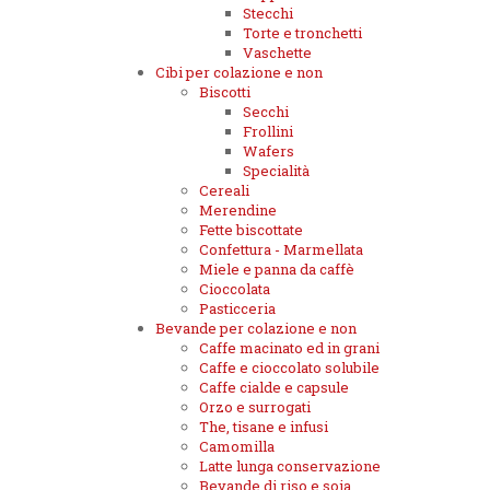
Stecchi
Torte e tronchetti
Vaschette
Cibi per colazione e non
Biscotti
Secchi
Frollini
Wafers
Specialità
Cereali
Merendine
Fette biscottate
Confettura - Marmellata
Miele e panna da caffè
Cioccolata
Pasticceria
Bevande per colazione e non
Caffe macinato ed in grani
Caffe e cioccolato solubile
Caffe cialde e capsule
Orzo e surrogati
The, tisane e infusi
Camomilla
Latte lunga conservazione
Bevande di riso e soia