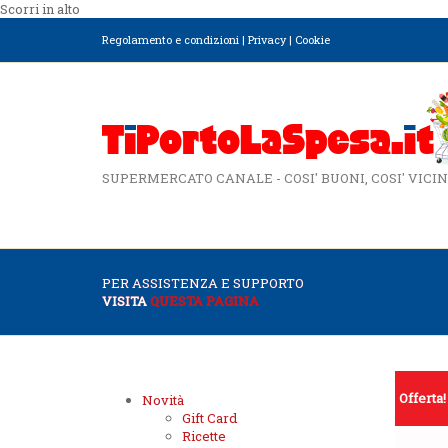
Scorri in alto
Regolamento e condizioni
|
Privacy
|
Cookie
SUPERMERCATO CANALE - COSI' BUONI, COSI' VICIN
PER ASSISTENZA E SUPPORTO
VISITA
QUESTA PAGINA
Offerta!
Novità
Gift Card
Ricette