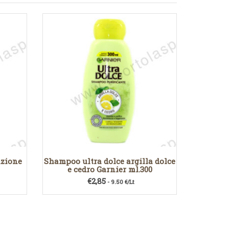
uzione
Shampoo ultra dolce argilla dolce
e cedro Garnier ml.300
€
2,85
- 9.50 €/Lt