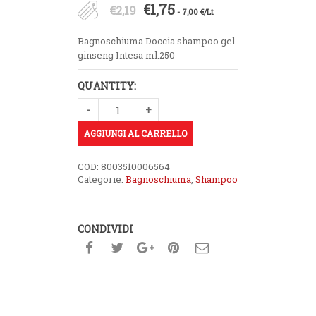
Il
Il
€
1,75
€
2,19
- 7,00 €/Lt
prezzo
prezzo
Bagnoschiuma Doccia shampoo gel
originale
attuale
ginseng Intesa ml.250
era:
è:
QUANTITY:
€2,19.
€1,75.
AGGIUNGI AL CARRELLO
COD:
8003510006564
Categorie:
Bagnoschiuma
,
Shampoo
CONDIVIDI