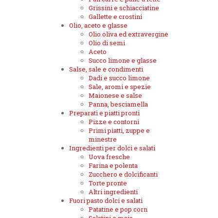
Grissini e schiacciatine
Gallette e crostini
Olio, aceto e glasse
Olio oliva ed extravergine
Olio di semi
Aceto
Succo limone e glasse
Salse, sale e condimenti
Dadi e succo limone
Sale, aromi e spezie
Maionese e salse
Panna, besciamella
Preparati e piatti pronti
Pizze e contorni
Primi piatti, zuppe e
minestre
Ingredienti per dolci e salati
Uova fresche
Farina e polenta
Zucchero e dolcificanti
Torte pronte
Altri ingredienti
Fuori pasto dolci e salati
Patatine e pop corn