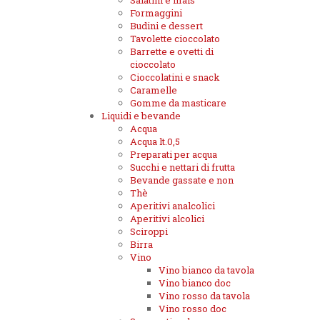
Salatini e mais
Formaggini
Budini e dessert
Tavolette cioccolato
Barrette e ovetti di
cioccolato
Cioccolatini e snack
Caramelle
Gomme da masticare
Liquidi e bevande
Acqua
Acqua lt.0,5
Preparati per acqua
Succhi e nettari di frutta
Bevande gassate e non
Thè
Aperitivi analcolici
Aperitivi alcolici
Sciroppi
Birra
Vino
Vino bianco da tavola
Vino bianco doc
Vino rosso da tavola
Vino rosso doc