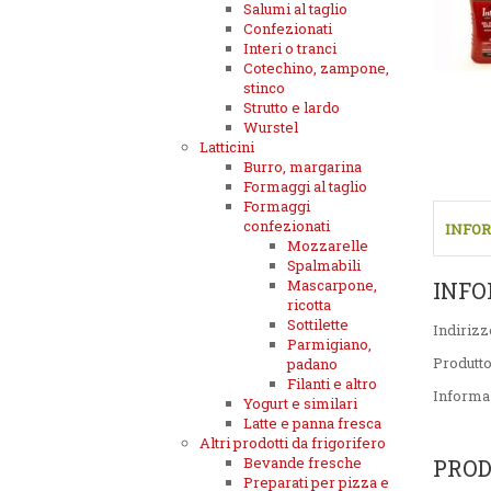
Salumi al taglio
Confezionati
Interi o tranci
Cotechino, zampone,
stinco
Strutto e lardo
Wurstel
Latticini
Burro, margarina
Formaggi al taglio
Formaggi
confezionati
INFOR
Mozzarelle
Spalmabili
Mascarpone,
INFO
ricotta
Sottilette
Indirizz
Parmigiano,
Produtt
padano
Filanti e altro
Informa
Yogurt e similari
Latte e panna fresca
Altri prodotti da frigorifero
Bevande fresche
PROD
Preparati per pizza e