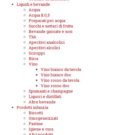
Liquidi e bevande
Acqua
Acqua lt.0,5
Preparati per acqua
Succhi e nettari di frutta
Bevande gassate e non
Thè
Aperitivi analcolici
Aperitivi alcolici
Sciroppi
Birra
Vino
Vino bianco da tavola
Vino bianco doc
Vino rosso da tavola
Vino rosso doc
Spumanti e champagne
Liquori e distillati
Altre bevande
Prodotti infanzia
Biscotti
Omogeneizzati
Pastine
Igiene e cura
Altri prodotti