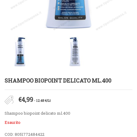
SHAMPOO BIOPOINT DELICATO ML.400
€
4,99
- 12.48 €/Lt
Shampoo biopoint delicato ml.400
Esaurito
COD:
8051772484422