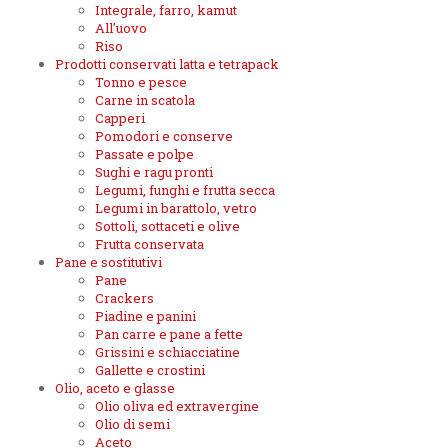
Integrale, farro, kamut
All'uovo
Riso
Prodotti conservati latta e tetrapack
Tonno e pesce
Carne in scatola
Capperi
Pomodori e conserve
Passate e polpe
Sughi e ragu pronti
Legumi, funghi e frutta secca
Legumi in barattolo, vetro
Sottoli, sottaceti e olive
Frutta conservata
Pane e sostitutivi
Pane
Crackers
Piadine e panini
Pan carre e pane a fette
Grissini e schiacciatine
Gallette e crostini
Olio, aceto e glasse
Olio oliva ed extravergine
Olio di semi
Aceto