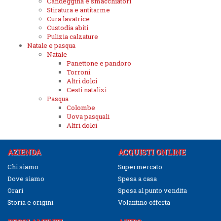
Candeggina e smacchiatori
Stiratura e antitarme
Cura lavatrice
Custodia abiti
Pulizia calzature
Natale e pasqua
Natale
Panettone e pandoro
Torroni
Altri dolci
Cesti natalizi
Pasqua
Colombe
Uova pasquali
Altri dolci
AZIENDA
ACQUISTI ONLINE
Chi siamo
Supermercato
Dove siamo
Spesa a casa
Orari
Spesa al punto vendita
Storia e origini
Volantino offerta