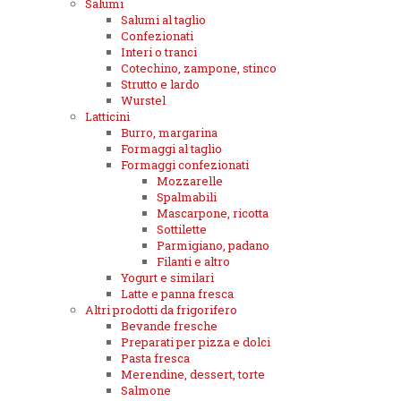
Salumi
Salumi al taglio
Confezionati
Interi o tranci
Cotechino, zampone, stinco
Strutto e lardo
Wurstel
Latticini
Burro, margarina
Formaggi al taglio
Formaggi confezionati
Mozzarelle
Spalmabili
Mascarpone, ricotta
Sottilette
Parmigiano, padano
Filanti e altro
Yogurt e similari
Latte e panna fresca
Altri prodotti da frigorifero
Bevande fresche
Preparati per pizza e dolci
Pasta fresca
Merendine, dessert, torte
Salmone