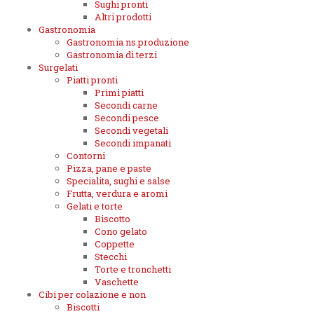
Sughi pronti
Altri prodotti
Gastronomia
Gastronomia ns.produzione
Gastronomia di terzi
Surgelati
Piatti pronti
Primi piatti
Secondi carne
Secondi pesce
Secondi vegetali
Secondi impanati
Contorni
Pizza, pane e paste
Specialita, sughi e salse
Frutta, verdura e aromi
Gelati e torte
Biscotto
Cono gelato
Coppette
Stecchi
Torte e tronchetti
Vaschette
Cibi per colazione e non
Biscotti