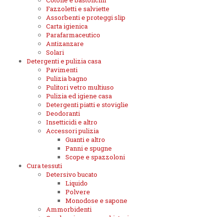
Cotone e bastoncini
Fazzoletti e salviette
Assorbenti e proteggi slip
Carta igienica
Parafarmaceutico
Antizanzare
Solari
Detergenti e pulizia casa
Pavimenti
Pulizia bagno
Pulitori vetro multiuso
Pulizia ed igiene casa
Detergenti piatti e stoviglie
Deodoranti
Insetticidi e altro
Accessori pulizia
Guanti e altro
Panni e spugne
Scope e spazzoloni
Cura tessuti
Detersivo bucato
Liquido
Polvere
Monodose e sapone
Ammorbidenti