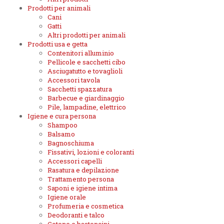
Prodotti per animali
Cani
Gatti
Altri prodotti per animali
Prodotti usa e getta
Contenitori alluminio
Pellicole e sacchetti cibo
Asciugatutto e tovaglioli
Accessori tavola
Sacchetti spazzatura
Barbecue e giardinaggio
Pile, lampadine, elettrico
Igiene e cura persona
Shampoo
Balsamo
Bagnoschiuma
Fissativi, lozioni e coloranti
Accessori capelli
Rasatura e depilazione
Trattamento persona
Saponi e igiene intima
Igiene orale
Profumeria e cosmetica
Deodoranti e talco