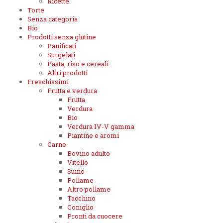
Ricette
Torte
Senza categoria
Bio
Prodotti senza glutine
Panificati
Surgelati
Pasta, riso e cereali
Altri prodotti
Freschissimi
Frutta e verdura
Frutta
Verdura
Bio
Verdura IV-V gamma
Piantine e aromi
Carne
Bovino adulto
Vitello
Suino
Pollame
Altro pollame
Tacchino
Coniglio
Pronti da cuocere