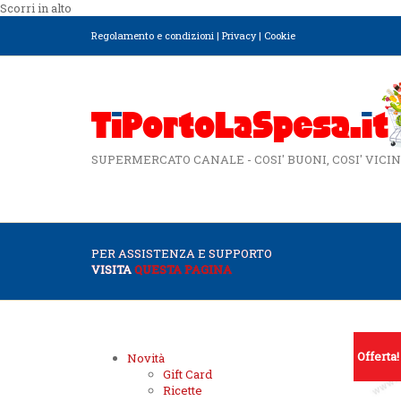
Scorri in alto
Regolamento e condizioni
|
Privacy
|
Cookie
SUPERMERCATO CANALE - COSI' BUONI, COSI' VICIN
PER ASSISTENZA E SUPPORTO
VISITA
QUESTA PAGINA
Offerta!
Novità
Gift Card
Ricette