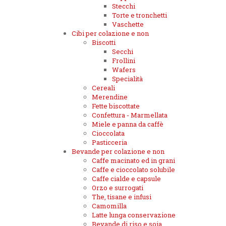
Stecchi
Torte e tronchetti
Vaschette
Cibi per colazione e non
Biscotti
Secchi
Frollini
Wafers
Specialità
Cereali
Merendine
Fette biscottate
Confettura - Marmellata
Miele e panna da caffè
Cioccolata
Pasticceria
Bevande per colazione e non
Caffe macinato ed in grani
Caffe e cioccolato solubile
Caffe cialde e capsule
Orzo e surrogati
The, tisane e infusi
Camomilla
Latte lunga conservazione
Bevande di riso e soia