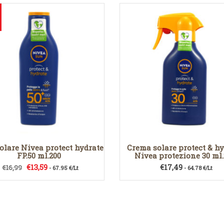
solare Nivea protect hydrate
Crema solare protect & hy
FP.50 ml.200
Nivea protezione 30 ml
Il
Il
€
13,59
€
17,49
€
16,99
- 67.95 €/Lt
- 64.78 €/Lt
prezzo
prezzo
originale
attuale
era:
è:
€16,99.
€13,59.