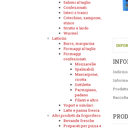
Salumi al taglio
Confezionati
Interi o tranci
Cotechino, zampone,
stinco
Strutto e lardo
Wurstel
Latticini
Burro, margarina
INFOR
Formaggi al taglio
Formaggi
confezionati
INFO
Mozzarelle
Spalmabili
Indirizz
Mascarpone,
ricotta
Informa
Sottilette
Produtt
Parmigiano,
padano
Raccolta
Filanti e altro
Yogurt e similari
Latte e panna fresca
PROD
Altri prodotti da frigorifero
Bevande fresche
Preparati per pizza e