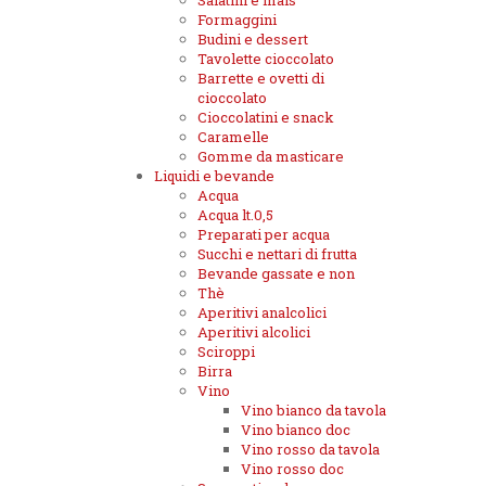
Salatini e mais
Formaggini
Budini e dessert
Tavolette cioccolato
Barrette e ovetti di
cioccolato
Cioccolatini e snack
Caramelle
Gomme da masticare
Liquidi e bevande
Acqua
Acqua lt.0,5
Preparati per acqua
Succhi e nettari di frutta
Bevande gassate e non
Thè
Aperitivi analcolici
Aperitivi alcolici
Sciroppi
Birra
Vino
Vino bianco da tavola
Vino bianco doc
Vino rosso da tavola
Vino rosso doc