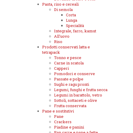
Pasta, riso e cereali
Di semola
Corta
Lunga
Specialità
Integrale, farro, kamut
All'uovo
Riso
Prodotti conservati latta e
tetrapack
Tonno e pesce
Carne in scatola
Capperi
Pomodori e conserve
Passate e polpe
Sughi e ragu pronti
Legumi, funghi e frutta secca
Legumi in barattolo, vetro
Sottoli, sottaceti e olive
Frutta conservata
Pane e sostitutivi
Pane
Crackers
Piadine e panini
Pan carre e pane a fette