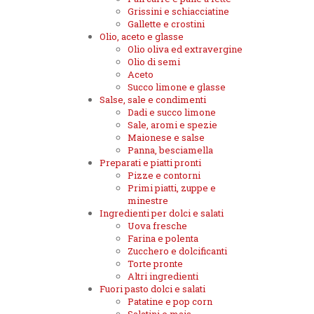
Grissini e schiacciatine
Gallette e crostini
Olio, aceto e glasse
Olio oliva ed extravergine
Olio di semi
Aceto
Succo limone e glasse
Salse, sale e condimenti
Dadi e succo limone
Sale, aromi e spezie
Maionese e salse
Panna, besciamella
Preparati e piatti pronti
Pizze e contorni
Primi piatti, zuppe e
minestre
Ingredienti per dolci e salati
Uova fresche
Farina e polenta
Zucchero e dolcificanti
Torte pronte
Altri ingredienti
Fuori pasto dolci e salati
Patatine e pop corn