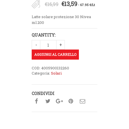
Il
Il
€
13,59
€
16,99
- 67.95 €/Lt
prezzo
prezzo
Latte solare protezione 30 Nivea
originale
attuale
ml.200
era:
è:
QUANTITY:
€16,99.
€13,59.
AGGIUNGI AL CARRELLO
COD:
4005900132260
Categoria:
Solari
CONDIVIDI