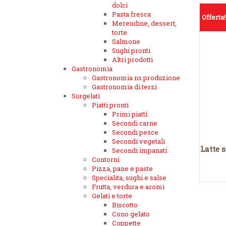
dolci
Pasta fresca
Offerta!
Merendine, dessert,
torte
Salmone
Sughi pronti
Altri prodotti
Gastronomia
Gastronomia ns.produzione
Gastronomia di terzi
Surgelati
Piatti pronti
Primi piatti
Secondi carne
Secondi pesce
Secondi vegetali
Latte 
Secondi impanati
Contorni
Pizza, pane e paste
Specialita, sughi e salse
Frutta, verdura e aromi
Gelati e torte
Biscotto
Cono gelato
Coppette