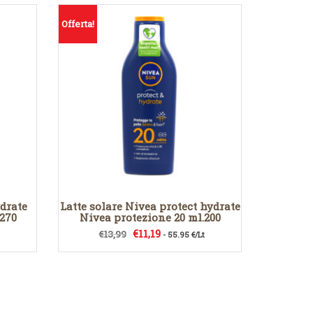
Offerta!
drate
Latte solare Nivea protect hydrate
.270
Nivea protezione 20 ml.200
Il
Il
€
11,19
€
13,99
- 55.95 €/Lt
prezzo
prezzo
originale
attuale
era:
è:
€13,99.
€11,19.