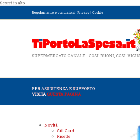
Scorri in alto
Regolamento e condizioni
|
Privacy
|
Cookie
SUPERMERCATO CANALE - COSI' BUONI, COSI' VICIN
PER ASSISTENZA E SUPPORTO
VISITA
QUESTA PAGINA
Novità
Gift Card
Ricette