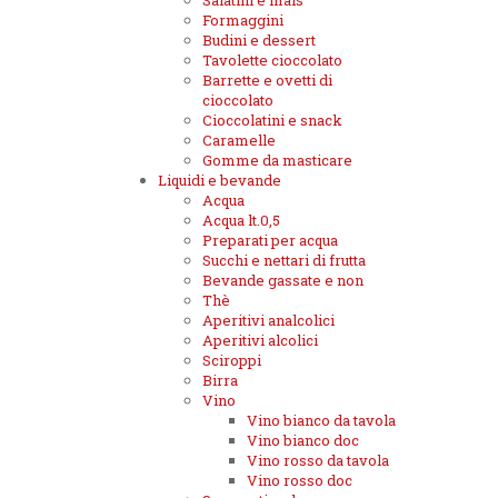
Salatini e mais
Formaggini
Budini e dessert
Tavolette cioccolato
Barrette e ovetti di
cioccolato
Cioccolatini e snack
Caramelle
Gomme da masticare
Liquidi e bevande
Acqua
Acqua lt.0,5
Preparati per acqua
Succhi e nettari di frutta
Bevande gassate e non
Thè
Aperitivi analcolici
Aperitivi alcolici
Sciroppi
Birra
Vino
Vino bianco da tavola
Vino bianco doc
Vino rosso da tavola
Vino rosso doc