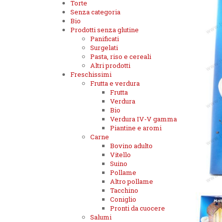
Torte
Senza categoria
Bio
Prodotti senza glutine
Panificati
Surgelati
Pasta, riso e cereali
Altri prodotti
Freschissimi
Frutta e verdura
Frutta
Verdura
Bio
Verdura IV-V gamma
Piantine e aromi
Carne
Bovino adulto
Vitello
Suino
Pollame
Altro pollame
Tacchino
Coniglio
Pronti da cuocere
Salumi