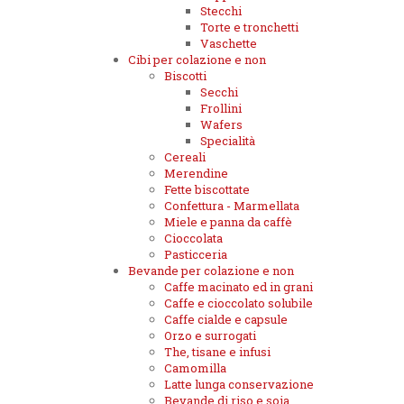
Stecchi
Torte e tronchetti
Vaschette
Cibi per colazione e non
Biscotti
Secchi
Frollini
Wafers
Specialità
Cereali
Merendine
Fette biscottate
Confettura - Marmellata
Miele e panna da caffè
Cioccolata
Pasticceria
Bevande per colazione e non
Caffe macinato ed in grani
Caffe e cioccolato solubile
Caffe cialde e capsule
Orzo e surrogati
The, tisane e infusi
Camomilla
Latte lunga conservazione
Bevande di riso e soia