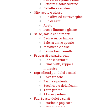
Grissini e schiacciatine
Gallette e crostini
Olio, aceto e glasse
Olio oliva ed extravergine
Olio di semi
Aceto
Succo limone e glasse
Salse, sale e condimenti
Dadi e succo limone
Sale, aromi e spezie
Maionese e salse
Panna, besciamella
Preparati e piatti pronti
Pizze e contorni
Primi piatti, zuppe e
minestre
Ingredienti per dolci e salati
Uova fresche
Farina e polenta
Zucchero e dolcificanti
Torte pronte
Altri ingredienti
Fuori pasto dolci e salati
Patatine e pop corn