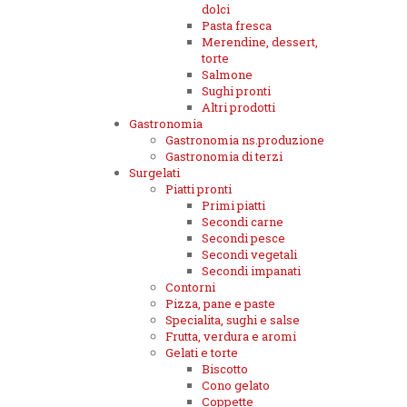
dolci
Pasta fresca
Merendine, dessert,
torte
Salmone
Sughi pronti
Altri prodotti
Gastronomia
Gastronomia ns.produzione
Gastronomia di terzi
Surgelati
Piatti pronti
Primi piatti
Secondi carne
Secondi pesce
Secondi vegetali
Secondi impanati
Contorni
Pizza, pane e paste
Specialita, sughi e salse
Frutta, verdura e aromi
Gelati e torte
Biscotto
Cono gelato
Coppette