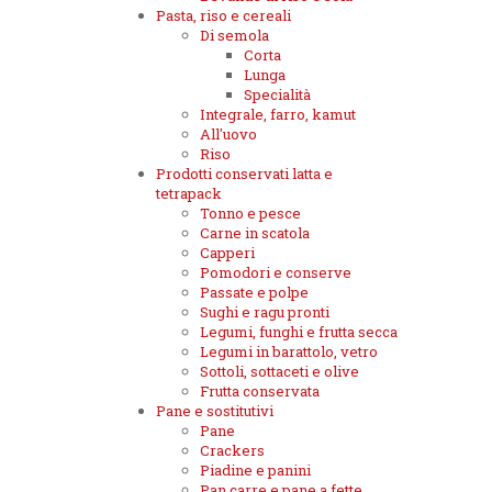
Pasta, riso e cereali
Di semola
Corta
Lunga
Specialità
Integrale, farro, kamut
All'uovo
Riso
Prodotti conservati latta e
tetrapack
Tonno e pesce
Carne in scatola
Capperi
Pomodori e conserve
Passate e polpe
Sughi e ragu pronti
Legumi, funghi e frutta secca
Legumi in barattolo, vetro
Sottoli, sottaceti e olive
Frutta conservata
Pane e sostitutivi
Pane
Crackers
Piadine e panini
Pan carre e pane a fette