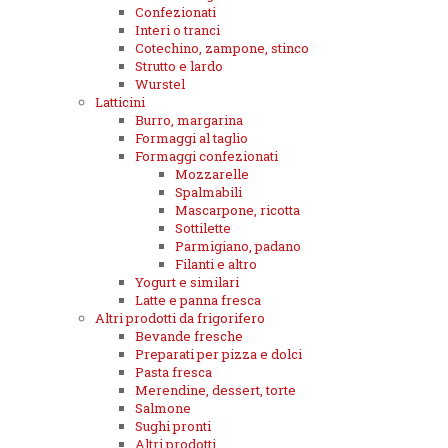
Confezionati
Interi o tranci
Cotechino, zampone, stinco
Strutto e lardo
Wurstel
Latticini
Burro, margarina
Formaggi al taglio
Formaggi confezionati
Mozzarelle
Spalmabili
Mascarpone, ricotta
Sottilette
Parmigiano, padano
Filanti e altro
Yogurt e similari
Latte e panna fresca
Altri prodotti da frigorifero
Bevande fresche
Preparati per pizza e dolci
Pasta fresca
Merendine, dessert, torte
Salmone
Sughi pronti
Altri prodotti