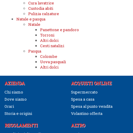
Cura lavatrice
Custodia abiti
Pulizia calzature
Natale e pasqua
Natale
Panettone e pandoro
Torroni
Altri dolci
Cesti natalizi
Pasqua
Colombe
Uova pasquali
Altri dolci
AZIENDA
ACQUISTI ONLINE
Chi siamo
Supermercato
Dove siamo
Spesa a casa
Orari
Spesa al punto vendita
Storia e origini
Volantino offerta
REGOLAMENTI
ALTRO