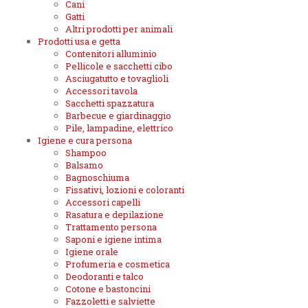
Cani
Gatti
Altri prodotti per animali
Prodotti usa e getta
Contenitori alluminio
Pellicole e sacchetti cibo
Asciugatutto e tovaglioli
Accessori tavola
Sacchetti spazzatura
Barbecue e giardinaggio
Pile, lampadine, elettrico
Igiene e cura persona
Shampoo
Balsamo
Bagnoschiuma
Fissativi, lozioni e coloranti
Accessori capelli
Rasatura e depilazione
Trattamento persona
Saponi e igiene intima
Igiene orale
Profumeria e cosmetica
Deodoranti e talco
Cotone e bastoncini
Fazzoletti e salviette