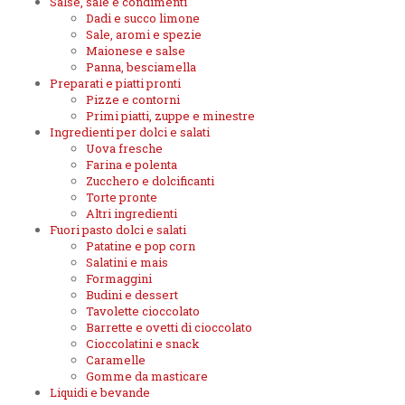
Salse, sale e condimenti
Dadi e succo limone
Sale, aromi e spezie
Maionese e salse
Panna, besciamella
Preparati e piatti pronti
Pizze e contorni
Primi piatti, zuppe e minestre
Ingredienti per dolci e salati
Uova fresche
Farina e polenta
Zucchero e dolcificanti
Torte pronte
Altri ingredienti
Fuori pasto dolci e salati
Patatine e pop corn
Salatini e mais
Formaggini
Budini e dessert
Tavolette cioccolato
Barrette e ovetti di cioccolato
Cioccolatini e snack
Caramelle
Gomme da masticare
Liquidi e bevande