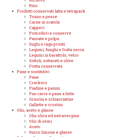
All'uovo
Riso
Prodotti conservati latta e tetrapack
Tonno e pesce
Carne in scatola
Capperi
Pomodori e conserve
Passate e polpe
Sughi e ragu pronti
Legumi, funghi e frutta secca
Legumi in barattolo, vetro
Sottoli, sottaceti e olive
Frutta conservata
Pane e sostitutivi
Pane
Crackers
Piadine e panini
Pan carre e pane a fette
Grissini e schiacciatine
Gallette e crostini
Olio, aceto e glasse
Olio oliva ed extravergine
Olio di semi
Aceto
Succo limone e glasse