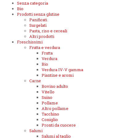
Senza categoria
Bio
Prodotti senza glutine
Panificati
Surgelati
Pasta, riso e cereali
Altri prodotti
Freschissimi
Frutta e verdura
Frutta
Verdura
Bio
Verdura IV-V gamma
Piantine e aromi
Carne
Bovino adulto
Vitello
Suino
Pollame
Altro pollame
Tacchino
Coniglio
Pronti da cuocere
Salumi
Salumi al taglio