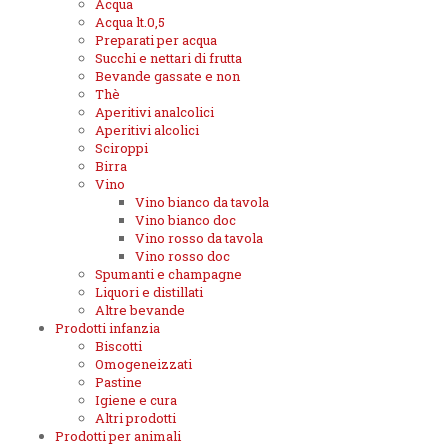
Acqua
Acqua lt.0,5
Preparati per acqua
Succhi e nettari di frutta
Bevande gassate e non
Thè
Aperitivi analcolici
Aperitivi alcolici
Sciroppi
Birra
Vino
Vino bianco da tavola
Vino bianco doc
Vino rosso da tavola
Vino rosso doc
Spumanti e champagne
Liquori e distillati
Altre bevande
Prodotti infanzia
Biscotti
Omogeneizzati
Pastine
Igiene e cura
Altri prodotti
Prodotti per animali