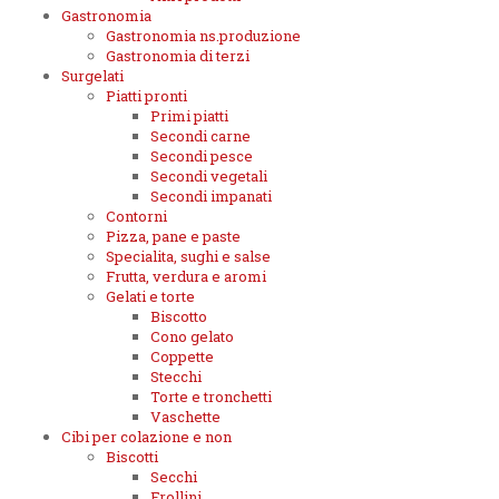
Gastronomia
Gastronomia ns.produzione
Gastronomia di terzi
Surgelati
Piatti pronti
Primi piatti
Secondi carne
Secondi pesce
Secondi vegetali
Secondi impanati
Contorni
Pizza, pane e paste
Specialita, sughi e salse
Frutta, verdura e aromi
Gelati e torte
Biscotto
Cono gelato
Coppette
Stecchi
Torte e tronchetti
Vaschette
Cibi per colazione e non
Biscotti
Secchi
Frollini