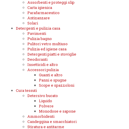
Assorbenti e proteggi slip
Carta igienica
Parafarmaceutico
Antizanzare
Solari
Detergenti e pulizia casa
Pavimenti
Pulizia bagno
Pulitori vetro multiuso
Pulizia ed igiene casa
Detergenti piatti e stoviglie
Deodoranti
Insetticidi e altro
Accessori pulizia
Guanti e altro
Panni e spugne
Scope e spazzoloni
Cura tessuti
Detersivo bucato
Liquido
Polvere
Monodose e sapone
Ammorbidenti
Candeggina e smacchiatori
Stiratura e antitarme