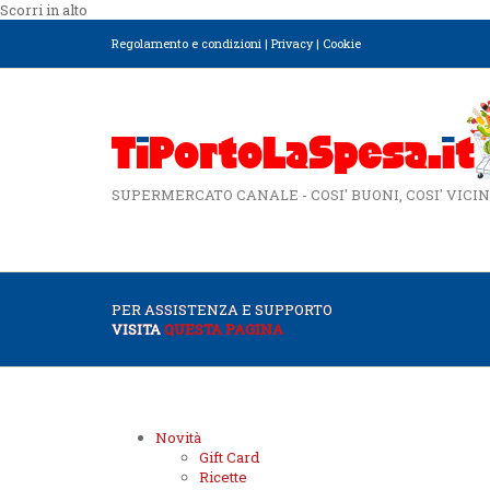
Scorri in alto
Regolamento e condizioni
|
Privacy
|
Cookie
SUPERMERCATO CANALE - COSI' BUONI, COSI' VICIN
PER ASSISTENZA E SUPPORTO
VISITA
QUESTA PAGINA
Novità
Gift Card
Ricette