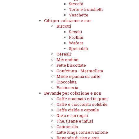
Stecchi
Torte e tronchetti
Vaschette
Cibi per colazione e non
Biscotti
Secchi
Frollini
Wafers
Specialità
Cereali
Merendine
Fette biscottate
Confettura - Marmellata
Miele e panna da caffè
Cioccolata
Pasticceria
Bevande per colazione e non
Caffe macinato ed in grani
Caffe e cioccolato solubile
Caffe cialde e capsule
Orzo e surrogati
The, tisane e infusi
Camomilla
Latte lunga conservazione
Bevande di riso e soia