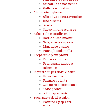
Grissini e schiacciatine
Gallette e crostini
Olio, aceto e glasse
Olio oliva ed extravergine
Olio di semi
Aceto
Succo limone e glasse
Salse, sale e condimenti
Dadi e succo limone
Sale, aromi e spezie
Maionese e salse
Panna, besciamella
Preparati e piatti pronti
Pizze e contorni
Primi piatti, zuppe e
minestre
Ingredienti per dolci e salati
Uova fresche
Farina e polenta
Zucchero e dolcificanti
Torte pronte
Altri ingredienti
Fuori pasto dolci e salati
Patatine e pop corn