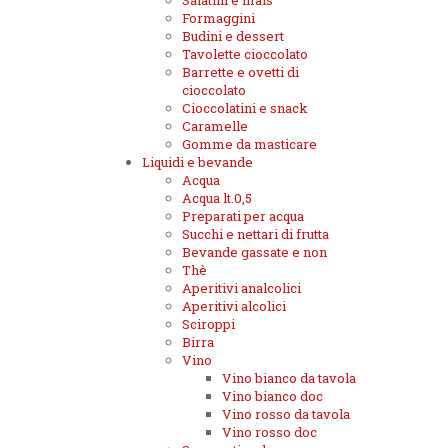
Salatini e mais
Formaggini
Budini e dessert
Tavolette cioccolato
Barrette e ovetti di
cioccolato
Cioccolatini e snack
Caramelle
Gomme da masticare
Liquidi e bevande
Acqua
Acqua lt.0,5
Preparati per acqua
Succhi e nettari di frutta
Bevande gassate e non
Thè
Aperitivi analcolici
Aperitivi alcolici
Sciroppi
Birra
Vino
Vino bianco da tavola
Vino bianco doc
Vino rosso da tavola
Vino rosso doc