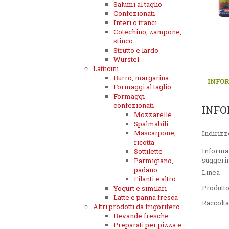
Salumi al taglio
Confezionati
Interi o tranci
Cotechino, zampone,
stinco
Strutto e lardo
Wurstel
Latticini
Burro, margarina
INFOR
Formaggi al taglio
Formaggi
confezionati
INFO
Mozzarelle
Spalmabili
Mascarpone,
Indirizz
ricotta
Informa
Sottilette
suggeri
Parmigiano,
padano
Linea
Filanti e altro
Produtt
Yogurt e similari
Latte e panna fresca
Raccolta
Altri prodotti da frigorifero
Bevande fresche
Preparati per pizza e