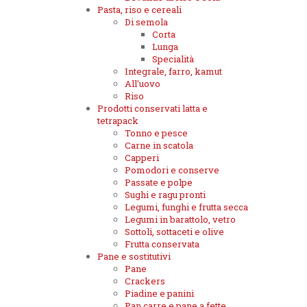
Pasta, riso e cereali
Di semola
Corta
Lunga
Specialità
Integrale, farro, kamut
All'uovo
Riso
Prodotti conservati latta e
tetrapack
Tonno e pesce
Carne in scatola
Capperi
Pomodori e conserve
Passate e polpe
Sughi e ragu pronti
Legumi, funghi e frutta secca
Legumi in barattolo, vetro
Sottoli, sottaceti e olive
Frutta conservata
Pane e sostitutivi
Pane
Crackers
Piadine e panini
Pan carre e pane a fette