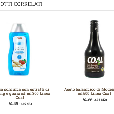
OTTI CORRELATI
ia schiuma con estratti di
Aceto balsamico di Moden
ng e guaranà ml.300 Linea
ml.500 Linea Coal
Coal
€
1,99
- 3.98 €/Kg
€
1,49
- 4.97 €/Lt