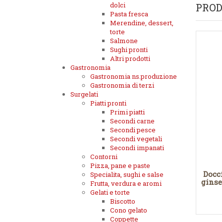
dolci
PROD
Pasta fresca
Merendine, dessert,
torte
Salmone
Sughi pronti
Altri prodotti
Gastronomia
Gastronomia ns.produzione
Gastronomia di terzi
Surgelati
Piatti pronti
Primi piatti
Secondi carne
Secondi pesce
Secondi vegetali
Secondi impanati
Contorni
Pizza, pane e paste
Docc
Specialita, sughi e salse
ginse
Frutta, verdura e aromi
Gelati e torte
Biscotto
Cono gelato
Coppette