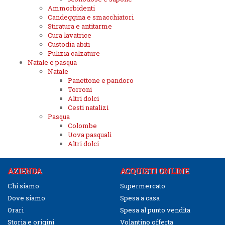
Ammorbidenti
Candeggina e smacchiatori
Stiratura e antitarme
Cura lavatrice
Custodia abiti
Pulizia calzature
Natale e pasqua
Natale
Panettone e pandoro
Torroni
Altri dolci
Cesti natalizi
Pasqua
Colombe
Uova pasquali
Altri dolci
AZIENDA
ACQUISTI ONLINE
Chi siamo
Supermercato
Dove siamo
Spesa a casa
Orari
Spesa al punto vendita
Storia e origini
Volantino offerta