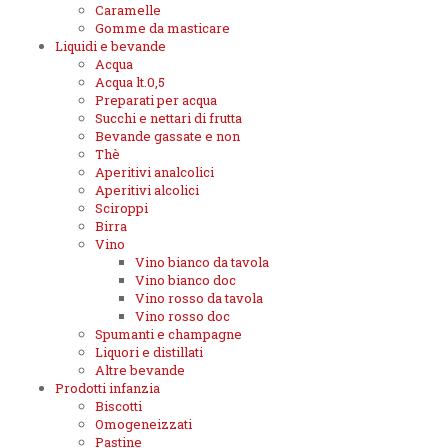
Caramelle
Gomme da masticare
Liquidi e bevande
Acqua
Acqua lt.0,5
Preparati per acqua
Succhi e nettari di frutta
Bevande gassate e non
Thè
Aperitivi analcolici
Aperitivi alcolici
Sciroppi
Birra
Vino
Vino bianco da tavola
Vino bianco doc
Vino rosso da tavola
Vino rosso doc
Spumanti e champagne
Liquori e distillati
Altre bevande
Prodotti infanzia
Biscotti
Omogeneizzati
Pastine