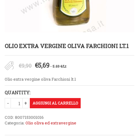
OLIO EXTRA VERGINE OLIVA FARCHIONI LT.1
Il
Il
€
5,69
€
9,90
- 5.69 €/Lt
prezzo
prezzo
Olio extra vergine oliva Farchioni lt.1
originale
attuale
QUANTITY:
era:
è:
AGGIUNGI AL CARRELLO
€9,90.
€5,69.
COD:
8007153001016
Categoria:
Olio oliva ed extravergine