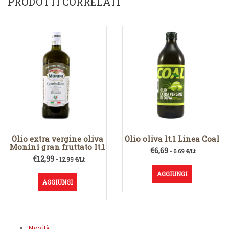
PRODOTTI CORRELATI
Olio extra vergine oliva
Olio oliva lt.1 Linea Coal
Monini gran fruttato lt.1
€
6,69
- 6.69 €/Lt
€
12,99
- 12.99 €/Lt
AGGIUNGI
AGGIUNGI
Novità