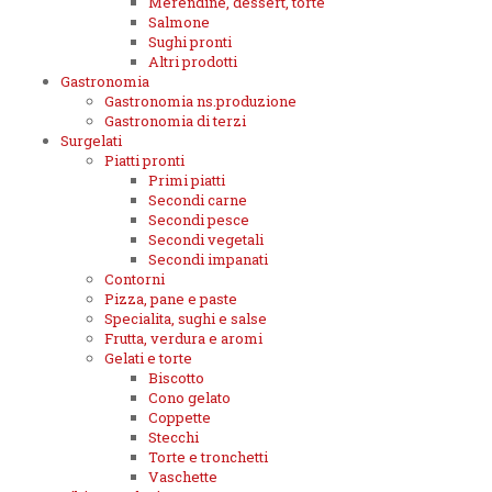
Merendine, dessert, torte
Salmone
Sughi pronti
Altri prodotti
Gastronomia
Gastronomia ns.produzione
Gastronomia di terzi
Surgelati
Piatti pronti
Primi piatti
Secondi carne
Secondi pesce
Secondi vegetali
Secondi impanati
Contorni
Pizza, pane e paste
Specialita, sughi e salse
Frutta, verdura e aromi
Gelati e torte
Biscotto
Cono gelato
Coppette
Stecchi
Torte e tronchetti
Vaschette