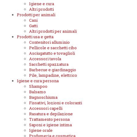
Igiene e cura
Altri prodotti
Prodotti per animali
Cani
Gatti
Altri prodotti per animali
Prodotti usa e getta
Contenitori alluminio
Pellicole e sacchetti cibo
Asciugatutto e tovaglioli
Accessori tavola
Sacchetti spazzatura
Barbecue e giardinaggio
Pile, lampadine, elettrico
Igiene e cura persona
Shampoo
Balsamo
Bagnoschiuma
Fissativi, lozioni e coloranti
Accessori capelli
Rasatura e depilazione
Trattamento persona
Saponi e igiene intima
Igiene orale
Profumeria e cosmetica