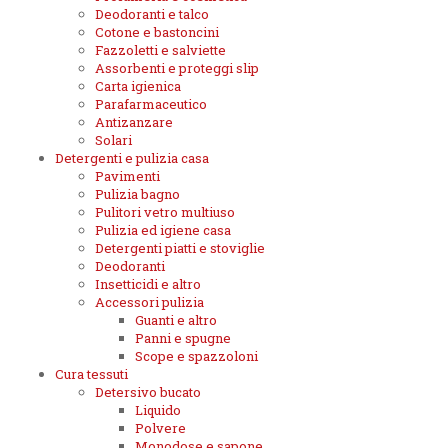
Deodoranti e talco
Cotone e bastoncini
Fazzoletti e salviette
Assorbenti e proteggi slip
Carta igienica
Parafarmaceutico
Antizanzare
Solari
Detergenti e pulizia casa
Pavimenti
Pulizia bagno
Pulitori vetro multiuso
Pulizia ed igiene casa
Detergenti piatti e stoviglie
Deodoranti
Insetticidi e altro
Accessori pulizia
Guanti e altro
Panni e spugne
Scope e spazzoloni
Cura tessuti
Detersivo bucato
Liquido
Polvere
Monodose e sapone