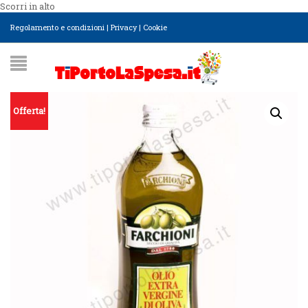
Scorri in alto
Regolamento e condizioni
|
Privacy
|
Cookie
Offerta!