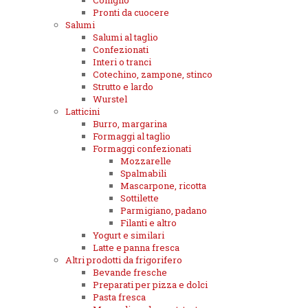
Coniglio
Pronti da cuocere
Salumi
Salumi al taglio
Confezionati
Interi o tranci
Cotechino, zampone, stinco
Strutto e lardo
Wurstel
Latticini
Burro, margarina
Formaggi al taglio
Formaggi confezionati
Mozzarelle
Spalmabili
Mascarpone, ricotta
Sottilette
Parmigiano, padano
Filanti e altro
Yogurt e similari
Latte e panna fresca
Altri prodotti da frigorifero
Bevande fresche
Preparati per pizza e dolci
Pasta fresca