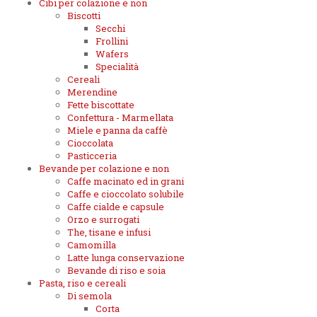
Cibi per colazione e non
Biscotti
Secchi
Frollini
Wafers
Specialità
Cereali
Merendine
Fette biscottate
Confettura - Marmellata
Miele e panna da caffè
Cioccolata
Pasticceria
Bevande per colazione e non
Caffe macinato ed in grani
Caffe e cioccolato solubile
Caffe cialde e capsule
Orzo e surrogati
The, tisane e infusi
Camomilla
Latte lunga conservazione
Bevande di riso e soia
Pasta, riso e cereali
Di semola
Corta