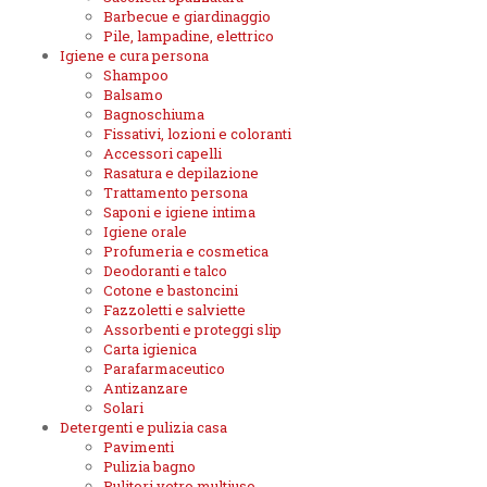
Barbecue e giardinaggio
Pile, lampadine, elettrico
Igiene e cura persona
Shampoo
Balsamo
Bagnoschiuma
Fissativi, lozioni e coloranti
Accessori capelli
Rasatura e depilazione
Trattamento persona
Saponi e igiene intima
Igiene orale
Profumeria e cosmetica
Deodoranti e talco
Cotone e bastoncini
Fazzoletti e salviette
Assorbenti e proteggi slip
Carta igienica
Parafarmaceutico
Antizanzare
Solari
Detergenti e pulizia casa
Pavimenti
Pulizia bagno
Pulitori vetro multiuso