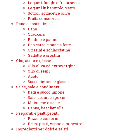
Legumi, funghi e frutta secca
Legumi in barattolo, vetro
Sottoli, sottaceti e olive
Frutta conservata
Pane e sostitutivi
Pane
Crackers
Piadine e panini
Pan carre e pane a fette
Grissini e schiacciatine
Gallette e crostini
Olio, aceto e glasse
Olio oliva ed extravergine
Olio di semi
Aceto
Succo limone e glasse
Salse, sale e condimenti
Dadi e succo limone
Sale, aromi e spezie
Maionese e salse
Panna, besciamella
Preparati e piatti pronti
Pizze e contorni
Primi piatti, zuppe e minestre
Ingredienti per dolci e salati