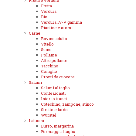
Frutta e verdura
Frutta
Verdura
Bio
Verdura IV-V gamma
Piantine e aromi
Carne
Bovino adulto
Vitello
Suino
Pollame
Altro pollame
Tacchino
Coniglio
Pronti da cuocere
Salumi
Salumi al taglio
Confezionati
Interi o tranci
Cotechino, zampone, stinco
Strutto e lardo
Wurstel
Latticini
Burro, margarina
Formaggi al taglio