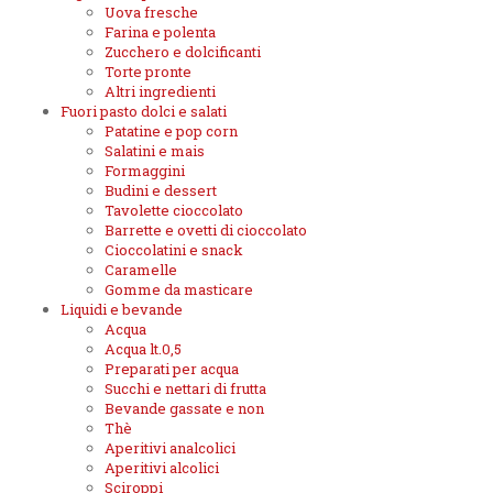
Uova fresche
Farina e polenta
Zucchero e dolcificanti
Torte pronte
Altri ingredienti
Fuori pasto dolci e salati
Patatine e pop corn
Salatini e mais
Formaggini
Budini e dessert
Tavolette cioccolato
Barrette e ovetti di cioccolato
Cioccolatini e snack
Caramelle
Gomme da masticare
Liquidi e bevande
Acqua
Acqua lt.0,5
Preparati per acqua
Succhi e nettari di frutta
Bevande gassate e non
Thè
Aperitivi analcolici
Aperitivi alcolici
Sciroppi