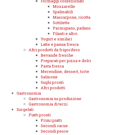
Formaggi confezionati
Mozzarelle
Spalmabili
Mascarpone, ricotta
Sottilette
Parmigiano, padano
Filanti e altro
Yogurt e similari
Latte e panna fresca
Altri prodotti da frigorifero
Bevande fresche
Preparati per pizza e dolci
Pasta fresca
Merendine, dessert, torte
Salmone
Sughi pronti
Altri prodotti
Gastronomia
Gastronomia ns.produzione
Gastronomia di terzi
Surgelati
Piatti pronti
Primi piatti
Secondi carne
Secondi pesce