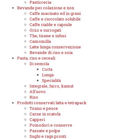
Pasticceria
Bevande per colazione e non
Caffe macinato ed in grani
Caffe e cioccolato solubile
Caffe cialde e capsule
Orzo e surrogati
The, tisane e infusi
Camomilla
Latte lunga conservazione
Bevande di riso e soia
Pasta, riso e cereali
Di semola
Corta
Lunga
Specialità
Integrale, farro, kamut
All'uovo
Riso
Prodotti conservati latta e tetrapack
Tonno e pesce
Carne in scatola
Capperi
Pomodori e conserve
Passate e polpe
Sughi e ragu pronti