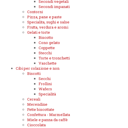
Secondi vegetali
Secondi impanati
Contorni
Pizza, pane e paste
Specialita, sughi e salse
Frutta, verdura e aromi
Gelati e torte
Biscotto
Cono gelato
Coppette
Stecchi
Torte e tronchetti
Vaschette
Cibi per colazione e non
Biscotti
Secchi
Frollini
Wafers
Specialità
Cereali
Merendine
Fette biscottate
Confettura - Marmellata
Miele e panna da caffè
Cioccolata