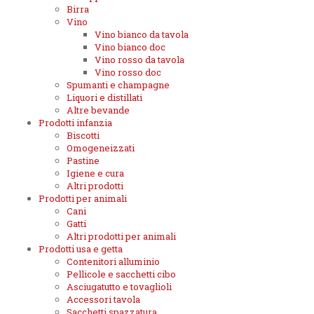
Birra
Vino
Vino bianco da tavola
Vino bianco doc
Vino rosso da tavola
Vino rosso doc
Spumanti e champagne
Liquori e distillati
Altre bevande
Prodotti infanzia
Biscotti
Omogeneizzati
Pastine
Igiene e cura
Altri prodotti
Prodotti per animali
Cani
Gatti
Altri prodotti per animali
Prodotti usa e getta
Contenitori alluminio
Pellicole e sacchetti cibo
Asciugatutto e tovaglioli
Accessori tavola
Sacchetti spazzatura