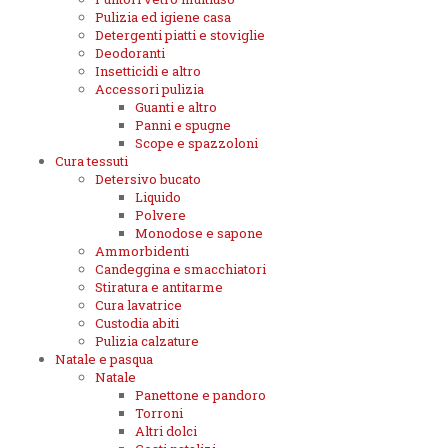
Pulizia ed igiene casa
Detergenti piatti e stoviglie
Deodoranti
Insetticidi e altro
Accessori pulizia
Guanti e altro
Panni e spugne
Scope e spazzoloni
Cura tessuti
Detersivo bucato
Liquido
Polvere
Monodose e sapone
Ammorbidenti
Candeggina e smacchiatori
Stiratura e antitarme
Cura lavatrice
Custodia abiti
Pulizia calzature
Natale e pasqua
Natale
Panettone e pandoro
Torroni
Altri dolci