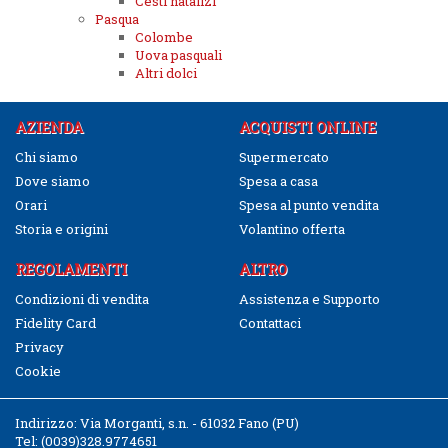
Cesti natalizi
Pasqua
Colombe
Uova pasquali
Altri dolci
AZIENDA
ACQUISTI ONLINE
Chi siamo
Supermercato
Dove siamo
Spesa a casa
Orari
Spesa al punto vendita
Storia e origini
Volantino offerta
REGOLAMENTI
ALTRO
Condizioni di vendita
Assistenza e Supporto
Fidelity Card
Contattaci
Privacy
Cookie
Indirizzo:
Via Morganti, s.n. - 61032 Fano (PU)
Tel:
(0039)328.9774651