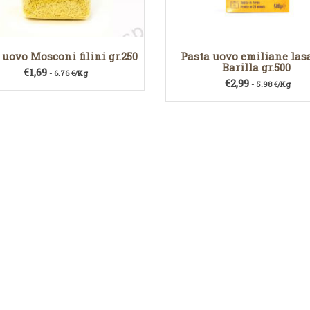
 uovo Mosconi filini gr.250
Pasta uovo emiliane las
Barilla gr.500
€
1,69
- 6.76 €/Kg
€
2,99
- 5.98 €/Kg