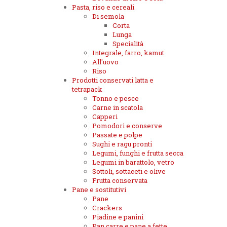
Pasta, riso e cereali
Di semola
Corta
Lunga
Specialità
Integrale, farro, kamut
All'uovo
Riso
Prodotti conservati latta e
tetrapack
Tonno e pesce
Carne in scatola
Capperi
Pomodori e conserve
Passate e polpe
Sughi e ragu pronti
Legumi, funghi e frutta secca
Legumi in barattolo, vetro
Sottoli, sottaceti e olive
Frutta conservata
Pane e sostitutivi
Pane
Crackers
Piadine e panini
Pan carre e pane a fette