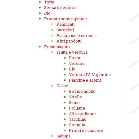
Torte
Senza categoria
Bio
Prodotti senza glutine
Panificati
Surgelati
Pasta, riso e cereali
Altri prodotti
Freschissimi
Frutta e verdura
Frutta
Verdura
Bio
Verdura IV-V gamma
Piantine e aromi
Carne
Bovino adulto
Vitello
Suino
Pollame
Altro pollame
Tacchino
Coniglio
Pronti da cuocere
Salumi