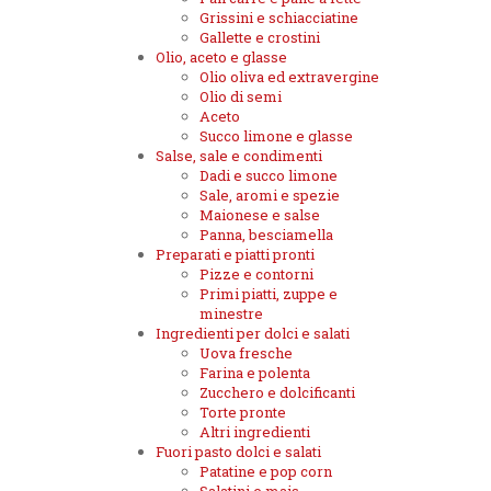
Grissini e schiacciatine
Gallette e crostini
Olio, aceto e glasse
Olio oliva ed extravergine
Olio di semi
Aceto
Succo limone e glasse
Salse, sale e condimenti
Dadi e succo limone
Sale, aromi e spezie
Maionese e salse
Panna, besciamella
Preparati e piatti pronti
Pizze e contorni
Primi piatti, zuppe e
minestre
Ingredienti per dolci e salati
Uova fresche
Farina e polenta
Zucchero e dolcificanti
Torte pronte
Altri ingredienti
Fuori pasto dolci e salati
Patatine e pop corn