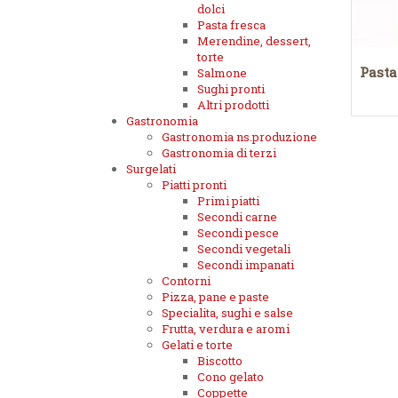
dolci
Pasta fresca
Merendine, dessert,
torte
Pasta
Salmone
Sughi pronti
Altri prodotti
Gastronomia
Gastronomia ns.produzione
Gastronomia di terzi
Surgelati
Piatti pronti
Primi piatti
Secondi carne
Secondi pesce
Secondi vegetali
Secondi impanati
Contorni
Pizza, pane e paste
Specialita, sughi e salse
Frutta, verdura e aromi
Gelati e torte
Biscotto
Cono gelato
Coppette