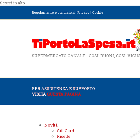
Scorri in alto
Regolamento e condizioni
|
Privacy
|
Cookie
SUPERMERCATO CANALE - COSI' BUONI, COSI' VICIN
PER ASSISTENZA E SUPPORTO
VISITA
QUESTA PAGINA
Novità
Gift Card
Ricette