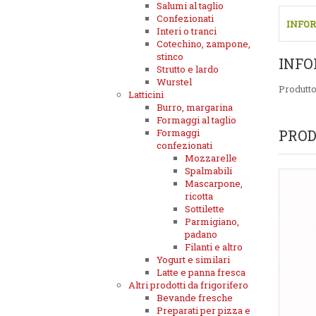
Salumi al taglio
Confezionati
INFOR
Interi o tranci
Cotechino, zampone,
stinco
INFO
Strutto e lardo
Wurstel
Produtt
Latticini
Burro, margarina
Formaggi al taglio
Formaggi
PROD
confezionati
Mozzarelle
Spalmabili
Mascarpone,
ricotta
Sottilette
Parmigiano,
padano
Filanti e altro
Yogurt e similari
Latte e panna fresca
Altri prodotti da frigorifero
Bevande fresche
Preparati per pizza e