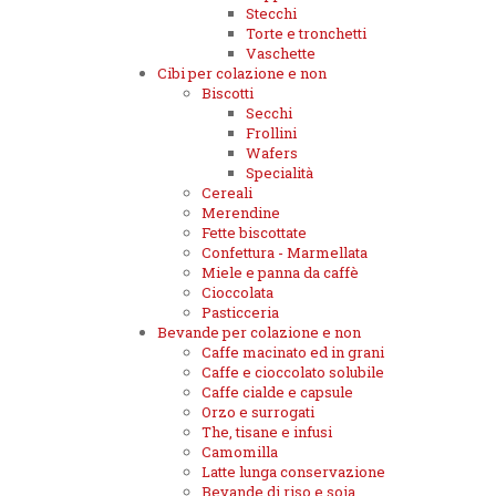
Stecchi
Torte e tronchetti
Vaschette
Cibi per colazione e non
Biscotti
Secchi
Frollini
Wafers
Specialità
Cereali
Merendine
Fette biscottate
Confettura - Marmellata
Miele e panna da caffè
Cioccolata
Pasticceria
Bevande per colazione e non
Caffe macinato ed in grani
Caffe e cioccolato solubile
Caffe cialde e capsule
Orzo e surrogati
The, tisane e infusi
Camomilla
Latte lunga conservazione
Bevande di riso e soia