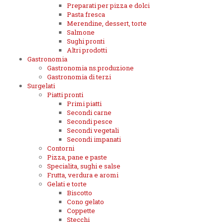
Preparati per pizza e dolci
Pasta fresca
Merendine, dessert, torte
Salmone
Sughi pronti
Altri prodotti
Gastronomia
Gastronomia ns.produzione
Gastronomia di terzi
Surgelati
Piatti pronti
Primi piatti
Secondi carne
Secondi pesce
Secondi vegetali
Secondi impanati
Contorni
Pizza, pane e paste
Specialita, sughi e salse
Frutta, verdura e aromi
Gelati e torte
Biscotto
Cono gelato
Coppette
Stecchi