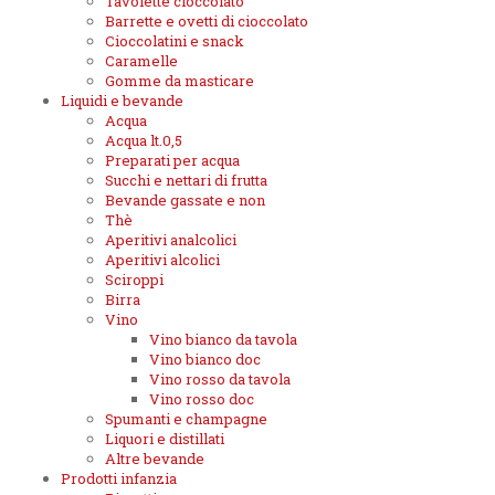
Tavolette cioccolato
Barrette e ovetti di cioccolato
Cioccolatini e snack
Caramelle
Gomme da masticare
Liquidi e bevande
Acqua
Acqua lt.0,5
Preparati per acqua
Succhi e nettari di frutta
Bevande gassate e non
Thè
Aperitivi analcolici
Aperitivi alcolici
Sciroppi
Birra
Vino
Vino bianco da tavola
Vino bianco doc
Vino rosso da tavola
Vino rosso doc
Spumanti e champagne
Liquori e distillati
Altre bevande
Prodotti infanzia