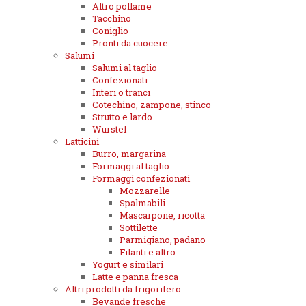
Altro pollame
Tacchino
Coniglio
Pronti da cuocere
Salumi
Salumi al taglio
Confezionati
Interi o tranci
Cotechino, zampone, stinco
Strutto e lardo
Wurstel
Latticini
Burro, margarina
Formaggi al taglio
Formaggi confezionati
Mozzarelle
Spalmabili
Mascarpone, ricotta
Sottilette
Parmigiano, padano
Filanti e altro
Yogurt e similari
Latte e panna fresca
Altri prodotti da frigorifero
Bevande fresche