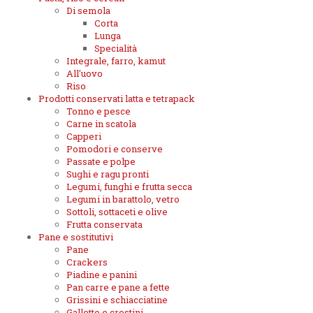
Di semola
Corta
Lunga
Specialità
Integrale, farro, kamut
All'uovo
Riso
Prodotti conservati latta e tetrapack
Tonno e pesce
Carne in scatola
Capperi
Pomodori e conserve
Passate e polpe
Sughi e ragu pronti
Legumi, funghi e frutta secca
Legumi in barattolo, vetro
Sottoli, sottaceti e olive
Frutta conservata
Pane e sostitutivi
Pane
Crackers
Piadine e panini
Pan carre e pane a fette
Grissini e schiacciatine
Gallette e crostini