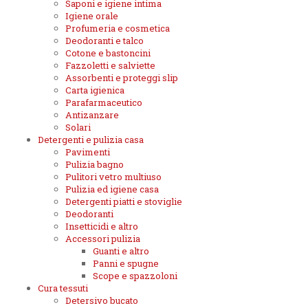
Saponi e igiene intima
Igiene orale
Profumeria e cosmetica
Deodoranti e talco
Cotone e bastoncini
Fazzoletti e salviette
Assorbenti e proteggi slip
Carta igienica
Parafarmaceutico
Antizanzare
Solari
Detergenti e pulizia casa
Pavimenti
Pulizia bagno
Pulitori vetro multiuso
Pulizia ed igiene casa
Detergenti piatti e stoviglie
Deodoranti
Insetticidi e altro
Accessori pulizia
Guanti e altro
Panni e spugne
Scope e spazzoloni
Cura tessuti
Detersivo bucato