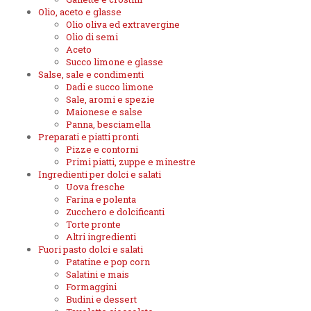
Olio, aceto e glasse
Olio oliva ed extravergine
Olio di semi
Aceto
Succo limone e glasse
Salse, sale e condimenti
Dadi e succo limone
Sale, aromi e spezie
Maionese e salse
Panna, besciamella
Preparati e piatti pronti
Pizze e contorni
Primi piatti, zuppe e minestre
Ingredienti per dolci e salati
Uova fresche
Farina e polenta
Zucchero e dolcificanti
Torte pronte
Altri ingredienti
Fuori pasto dolci e salati
Patatine e pop corn
Salatini e mais
Formaggini
Budini e dessert