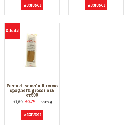
AGGIUNGI
AGGIUNGI
Offerta!
Pasta di semola Rummo
spaghetti grossi nr.5
gr.500
Il
Il
€
0,79
€
1,59
- 1.58 €/Kg
prezzo
prezzo
originale
attuale
AGGIUNGI
era:
è:
€1,59.
€0,79.