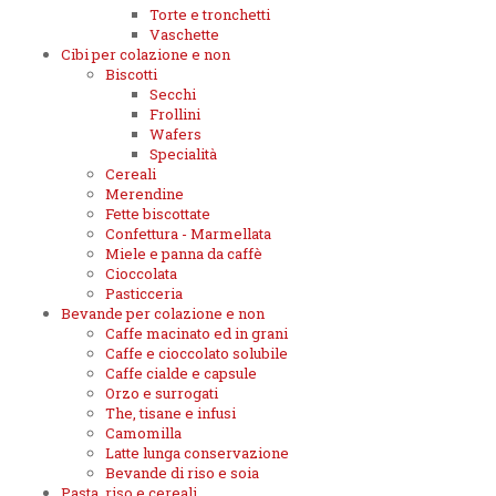
Torte e tronchetti
Vaschette
Cibi per colazione e non
Biscotti
Secchi
Frollini
Wafers
Specialità
Cereali
Merendine
Fette biscottate
Confettura - Marmellata
Miele e panna da caffè
Cioccolata
Pasticceria
Bevande per colazione e non
Caffe macinato ed in grani
Caffe e cioccolato solubile
Caffe cialde e capsule
Orzo e surrogati
The, tisane e infusi
Camomilla
Latte lunga conservazione
Bevande di riso e soia
Pasta, riso e cereali