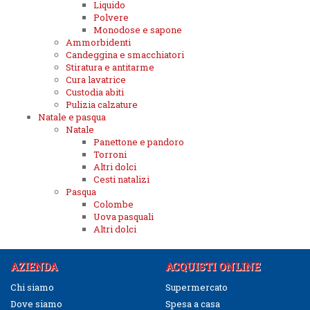
Liquido
Polvere
Monodose e sapone
Ammorbidenti
Candeggina e smacchiatori
Stiratura e antitarme
Cura lavatrice
Custodia abiti
Pulizia calzature
Natale e pasqua
Natale
Panettone e pandoro
Torroni
Altri dolci
Cesti natalizi
Pasqua
Colombe
Uova pasquali
Altri dolci
AZIENDA
ACQUISTI ONLINE
Chi siamo
Supermercato
Dove siamo
Spesa a casa