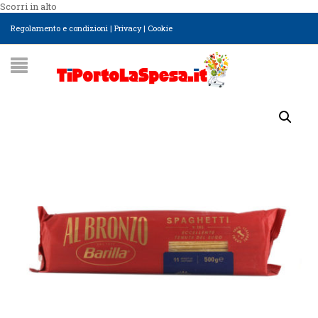
Scorri in alto
Regolamento e condizioni
|
Privacy
|
Cookie