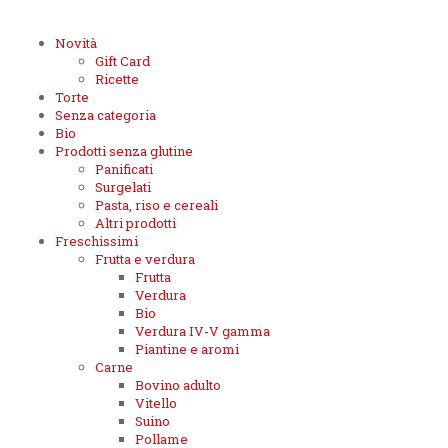
Novità
Gift Card
Ricette
Torte
Senza categoria
Bio
Prodotti senza glutine
Panificati
Surgelati
Pasta, riso e cereali
Altri prodotti
Freschissimi
Frutta e verdura
Frutta
Verdura
Bio
Verdura IV-V gamma
Piantine e aromi
Carne
Bovino adulto
Vitello
Suino
Pollame