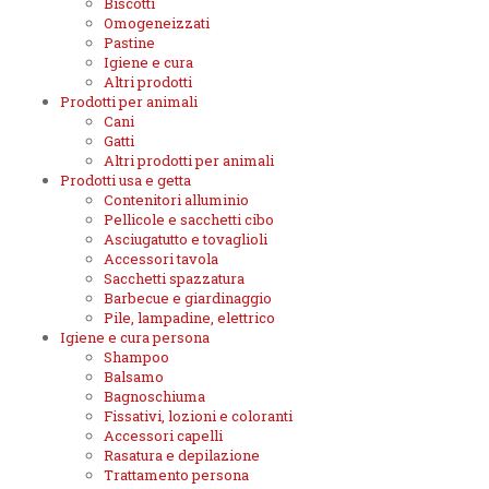
Biscotti
Omogeneizzati
Pastine
Igiene e cura
Altri prodotti
Prodotti per animali
Cani
Gatti
Altri prodotti per animali
Prodotti usa e getta
Contenitori alluminio
Pellicole e sacchetti cibo
Asciugatutto e tovaglioli
Accessori tavola
Sacchetti spazzatura
Barbecue e giardinaggio
Pile, lampadine, elettrico
Igiene e cura persona
Shampoo
Balsamo
Bagnoschiuma
Fissativi, lozioni e coloranti
Accessori capelli
Rasatura e depilazione
Trattamento persona