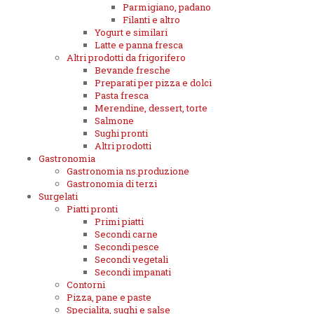
Parmigiano, padano
Filanti e altro
Yogurt e similari
Latte e panna fresca
Altri prodotti da frigorifero
Bevande fresche
Preparati per pizza e dolci
Pasta fresca
Merendine, dessert, torte
Salmone
Sughi pronti
Altri prodotti
Gastronomia
Gastronomia ns.produzione
Gastronomia di terzi
Surgelati
Piatti pronti
Primi piatti
Secondi carne
Secondi pesce
Secondi vegetali
Secondi impanati
Contorni
Pizza, pane e paste
Specialita, sughi e salse