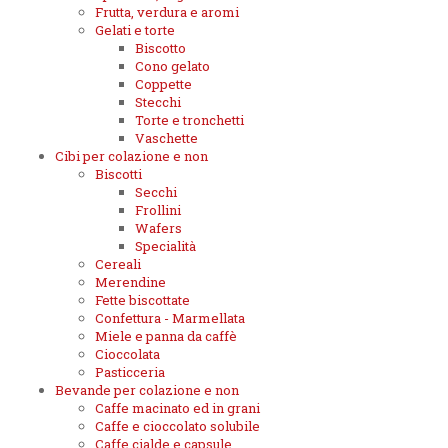
Frutta, verdura e aromi
Gelati e torte
Biscotto
Cono gelato
Coppette
Stecchi
Torte e tronchetti
Vaschette
Cibi per colazione e non
Biscotti
Secchi
Frollini
Wafers
Specialità
Cereali
Merendine
Fette biscottate
Confettura - Marmellata
Miele e panna da caffè
Cioccolata
Pasticceria
Bevande per colazione e non
Caffe macinato ed in grani
Caffe e cioccolato solubile
Caffe cialde e capsule