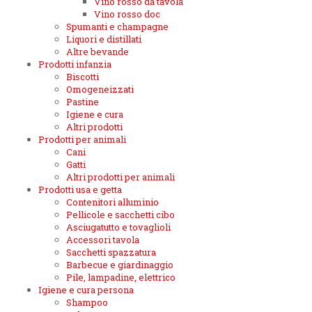
Vino rosso da tavola
Vino rosso doc
Spumanti e champagne
Liquori e distillati
Altre bevande
Prodotti infanzia
Biscotti
Omogeneizzati
Pastine
Igiene e cura
Altri prodotti
Prodotti per animali
Cani
Gatti
Altri prodotti per animali
Prodotti usa e getta
Contenitori alluminio
Pellicole e sacchetti cibo
Asciugatutto e tovaglioli
Accessori tavola
Sacchetti spazzatura
Barbecue e giardinaggio
Pile, lampadine, elettrico
Igiene e cura persona
Shampoo