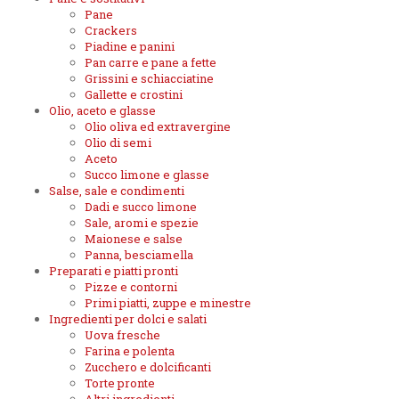
Pane
Crackers
Piadine e panini
Pan carre e pane a fette
Grissini e schiacciatine
Gallette e crostini
Olio, aceto e glasse
Olio oliva ed extravergine
Olio di semi
Aceto
Succo limone e glasse
Salse, sale e condimenti
Dadi e succo limone
Sale, aromi e spezie
Maionese e salse
Panna, besciamella
Preparati e piatti pronti
Pizze e contorni
Primi piatti, zuppe e minestre
Ingredienti per dolci e salati
Uova fresche
Farina e polenta
Zucchero e dolcificanti
Torte pronte