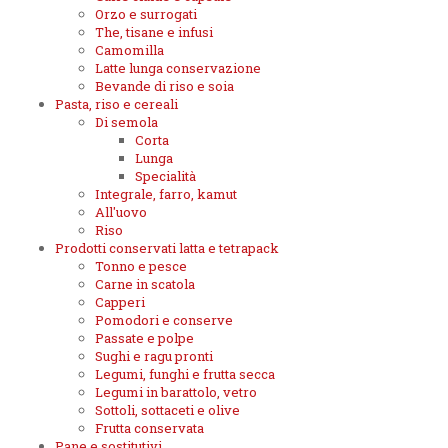
Orzo e surrogati
The, tisane e infusi
Camomilla
Latte lunga conservazione
Bevande di riso e soia
Pasta, riso e cereali
Di semola
Corta
Lunga
Specialità
Integrale, farro, kamut
All'uovo
Riso
Prodotti conservati latta e tetrapack
Tonno e pesce
Carne in scatola
Capperi
Pomodori e conserve
Passate e polpe
Sughi e ragu pronti
Legumi, funghi e frutta secca
Legumi in barattolo, vetro
Sottoli, sottaceti e olive
Frutta conservata
Pane e sostitutivi