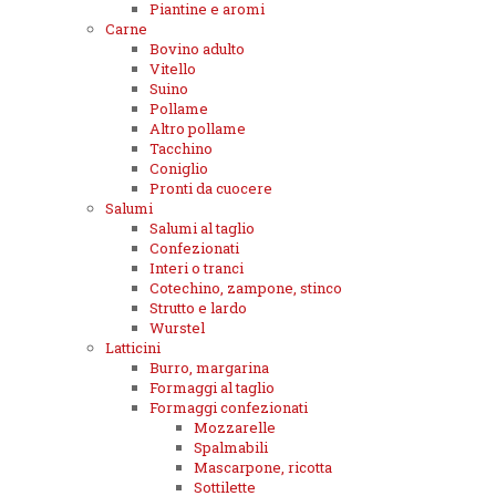
Piantine e aromi
Carne
Bovino adulto
Vitello
Suino
Pollame
Altro pollame
Tacchino
Coniglio
Pronti da cuocere
Salumi
Salumi al taglio
Confezionati
Interi o tranci
Cotechino, zampone, stinco
Strutto e lardo
Wurstel
Latticini
Burro, margarina
Formaggi al taglio
Formaggi confezionati
Mozzarelle
Spalmabili
Mascarpone, ricotta
Sottilette