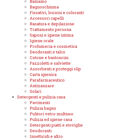
Balsamo
Bagnoschiuma
Fissativi, lozioni e coloranti
Accessori capelli
Rasatura e depilazione
Trattamento persona
Saponi e igiene intima
Igiene orale
Profumeria e cosmetica
Deodoranti e talco
Cotone e bastoncini
Fazzoletti e salviette
Assorbenti e proteggi slip
Carta igienica
Parafarmaceutico
Antizanzare
Solari
Detergenti e pulizia casa
Pavimenti
Pulizia bagno
Pulitori vetro multiuso
Pulizia ed igiene casa
Detergenti piatti e stoviglie
Deodoranti
Insetticidi e altro