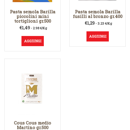
Pasta semola Barilla
Pasta semola Barilla
piccolini mini
fusilli al bronzo gr.400
tortiglioni gr.500
€
1,29
- 3.23 €/Kg
€
1,49
- 2.98 €/Kg
AGGIUNGI
AGGIUNGI
Cous Cous medio
Martino gr.500