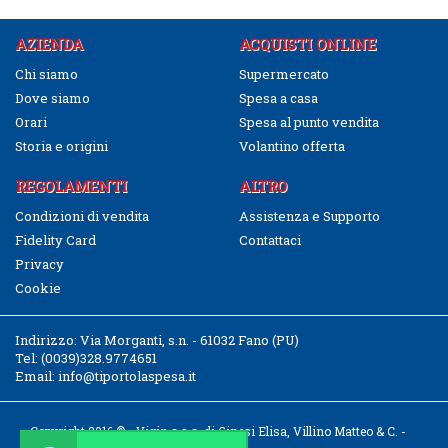
AZIENDA
ACQUISTI ONLINE
Chi siamo
Supermercato
Dove siamo
Spesa a casa
Orari
Spesa al punto vendita
Storia e origini
Volantino offerta
REGOLAMENTI
ALTRO
Condizioni di vendita
Assistenza e Supporto
Fidelity Card
Contattaci
Privacy
Cookie
Indirizzo:
Via Morganti, s.n. - 61032 Fano (PU)
Tel:
(0039)328.9774651
Email:
info@tiportolaspesa.it
Copyright 2016 © - Vigin s.a.s. di Ginesi Elisa, Villino Matteo & C. -