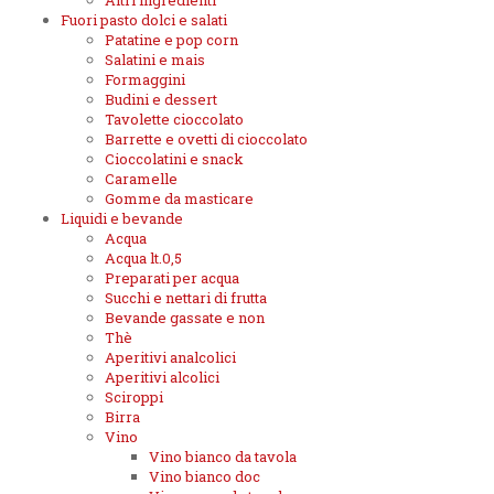
Altri ingredienti
Fuori pasto dolci e salati
Patatine e pop corn
Salatini e mais
Formaggini
Budini e dessert
Tavolette cioccolato
Barrette e ovetti di cioccolato
Cioccolatini e snack
Caramelle
Gomme da masticare
Liquidi e bevande
Acqua
Acqua lt.0,5
Preparati per acqua
Succhi e nettari di frutta
Bevande gassate e non
Thè
Aperitivi analcolici
Aperitivi alcolici
Sciroppi
Birra
Vino
Vino bianco da tavola
Vino bianco doc