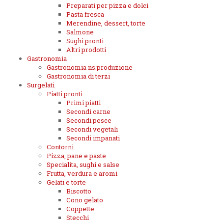
Preparati per pizza e dolci
Pasta fresca
Merendine, dessert, torte
Salmone
Sughi pronti
Altri prodotti
Gastronomia
Gastronomia ns.produzione
Gastronomia di terzi
Surgelati
Piatti pronti
Primi piatti
Secondi carne
Secondi pesce
Secondi vegetali
Secondi impanati
Contorni
Pizza, pane e paste
Specialita, sughi e salse
Frutta, verdura e aromi
Gelati e torte
Biscotto
Cono gelato
Coppette
Stecchi