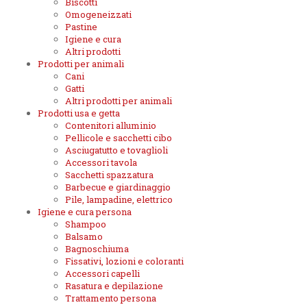
Biscotti
Omogeneizzati
Pastine
Igiene e cura
Altri prodotti
Prodotti per animali
Cani
Gatti
Altri prodotti per animali
Prodotti usa e getta
Contenitori alluminio
Pellicole e sacchetti cibo
Asciugatutto e tovaglioli
Accessori tavola
Sacchetti spazzatura
Barbecue e giardinaggio
Pile, lampadine, elettrico
Igiene e cura persona
Shampoo
Balsamo
Bagnoschiuma
Fissativi, lozioni e coloranti
Accessori capelli
Rasatura e depilazione
Trattamento persona