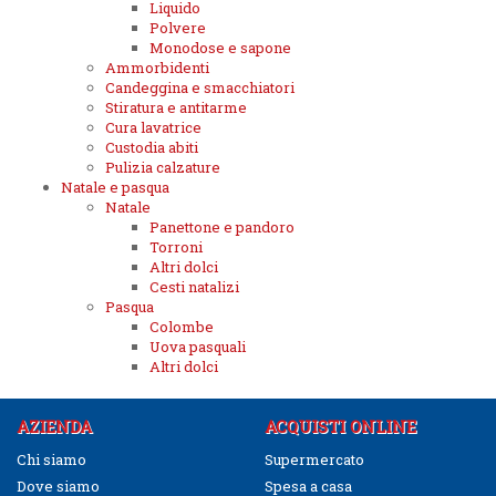
Liquido
Polvere
Monodose e sapone
Ammorbidenti
Candeggina e smacchiatori
Stiratura e antitarme
Cura lavatrice
Custodia abiti
Pulizia calzature
Natale e pasqua
Natale
Panettone e pandoro
Torroni
Altri dolci
Cesti natalizi
Pasqua
Colombe
Uova pasquali
Altri dolci
AZIENDA
ACQUISTI ONLINE
Chi siamo
Supermercato
Dove siamo
Spesa a casa