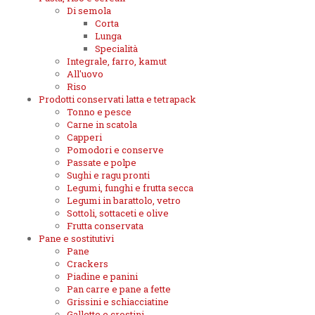
Di semola
Corta
Lunga
Specialità
Integrale, farro, kamut
All'uovo
Riso
Prodotti conservati latta e tetrapack
Tonno e pesce
Carne in scatola
Capperi
Pomodori e conserve
Passate e polpe
Sughi e ragu pronti
Legumi, funghi e frutta secca
Legumi in barattolo, vetro
Sottoli, sottaceti e olive
Frutta conservata
Pane e sostitutivi
Pane
Crackers
Piadine e panini
Pan carre e pane a fette
Grissini e schiacciatine
Gallette e crostini