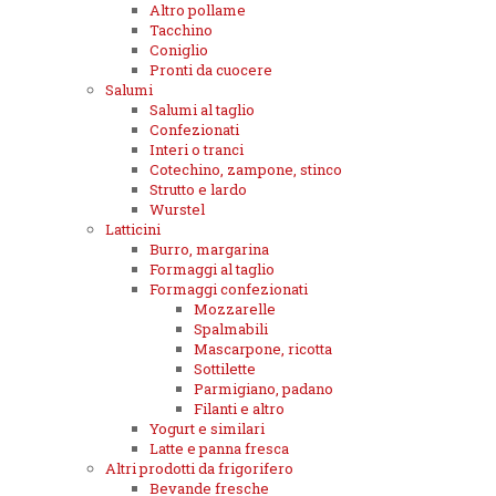
Altro pollame
Tacchino
Coniglio
Pronti da cuocere
Salumi
Salumi al taglio
Confezionati
Interi o tranci
Cotechino, zampone, stinco
Strutto e lardo
Wurstel
Latticini
Burro, margarina
Formaggi al taglio
Formaggi confezionati
Mozzarelle
Spalmabili
Mascarpone, ricotta
Sottilette
Parmigiano, padano
Filanti e altro
Yogurt e similari
Latte e panna fresca
Altri prodotti da frigorifero
Bevande fresche