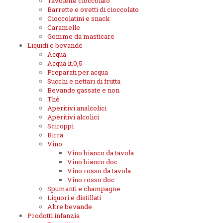
Tavolette cioccolato
Barrette e ovetti di cioccolato
Cioccolatini e snack
Caramelle
Gomme da masticare
Liquidi e bevande
Acqua
Acqua lt.0,5
Preparati per acqua
Succhi e nettari di frutta
Bevande gassate e non
Thè
Aperitivi analcolici
Aperitivi alcolici
Sciroppi
Birra
Vino
Vino bianco da tavola
Vino bianco doc
Vino rosso da tavola
Vino rosso doc
Spumanti e champagne
Liquori e distillati
Altre bevande
Prodotti infanzia