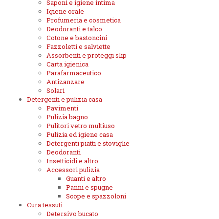
Saponi e igiene intima
Igiene orale
Profumeria e cosmetica
Deodoranti e talco
Cotone e bastoncini
Fazzoletti e salviette
Assorbenti e proteggi slip
Carta igienica
Parafarmaceutico
Antizanzare
Solari
Detergenti e pulizia casa
Pavimenti
Pulizia bagno
Pulitori vetro multiuso
Pulizia ed igiene casa
Detergenti piatti e stoviglie
Deodoranti
Insetticidi e altro
Accessori pulizia
Guanti e altro
Panni e spugne
Scope e spazzoloni
Cura tessuti
Detersivo bucato