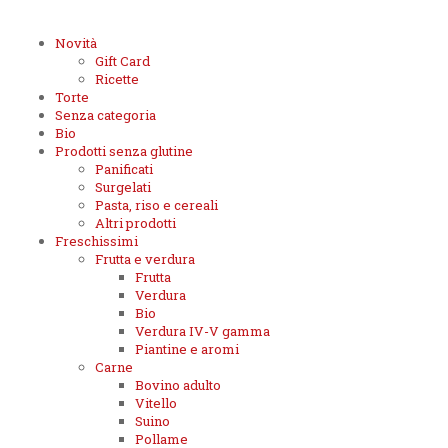
Novità
Gift Card
Ricette
Torte
Senza categoria
Bio
Prodotti senza glutine
Panificati
Surgelati
Pasta, riso e cereali
Altri prodotti
Freschissimi
Frutta e verdura
Frutta
Verdura
Bio
Verdura IV-V gamma
Piantine e aromi
Carne
Bovino adulto
Vitello
Suino
Pollame