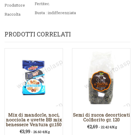
Fertitec.
Produttore
Busta : indifferenziata
Raccolta
PRODOTTI CORRELATI
Mix di mandorle, noci,
Semi di zucca decorticati
nocciola e uvette BB mix
Colfiorito gr. 120
benessere Ventura gr.150
€
2,69
- 22.42 €/Kg
€
3,99
- 26.60 €/Kg