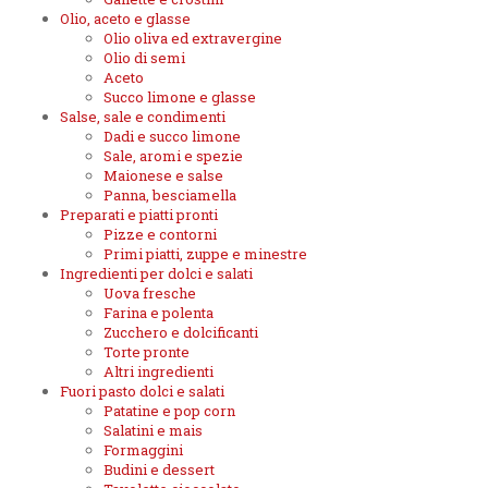
Olio, aceto e glasse
Olio oliva ed extravergine
Olio di semi
Aceto
Succo limone e glasse
Salse, sale e condimenti
Dadi e succo limone
Sale, aromi e spezie
Maionese e salse
Panna, besciamella
Preparati e piatti pronti
Pizze e contorni
Primi piatti, zuppe e minestre
Ingredienti per dolci e salati
Uova fresche
Farina e polenta
Zucchero e dolcificanti
Torte pronte
Altri ingredienti
Fuori pasto dolci e salati
Patatine e pop corn
Salatini e mais
Formaggini
Budini e dessert