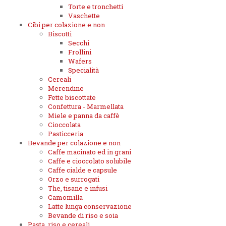
Torte e tronchetti
Vaschette
Cibi per colazione e non
Biscotti
Secchi
Frollini
Wafers
Specialità
Cereali
Merendine
Fette biscottate
Confettura - Marmellata
Miele e panna da caffè
Cioccolata
Pasticceria
Bevande per colazione e non
Caffe macinato ed in grani
Caffe e cioccolato solubile
Caffe cialde e capsule
Orzo e surrogati
The, tisane e infusi
Camomilla
Latte lunga conservazione
Bevande di riso e soia
Pasta, riso e cereali