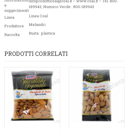
Informazioni
infoprodotticoal@coal.it – www.coal.it – Tel. 800-
e
189943, Numero Verde : 800-189943
suggerimenti
Linea Coal
Linea
Melandri
Produttore
Busta : plastica
Raccolta
PRODOTTI CORRELATI