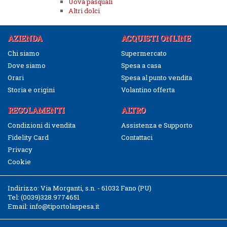
Uova pasquali
Altri dolci
AZIENDA
ACQUISTI ONLINE
Chi siamo
Supermercato
Dove siamo
Spesa a casa
Orari
Spesa al punto vendita
Storia e origini
Volantino offerta
REGOLAMENTI
ALTRO
Condizioni di vendita
Assistenza e Supporto
Fidelity Card
Contattaci
Privacy
Cookie
Indirizzo:
Via Morganti, s.n. - 61032 Fano (PU)
Tel:
(0039)328.9774651
Email:
info@tiportolaspesa.it