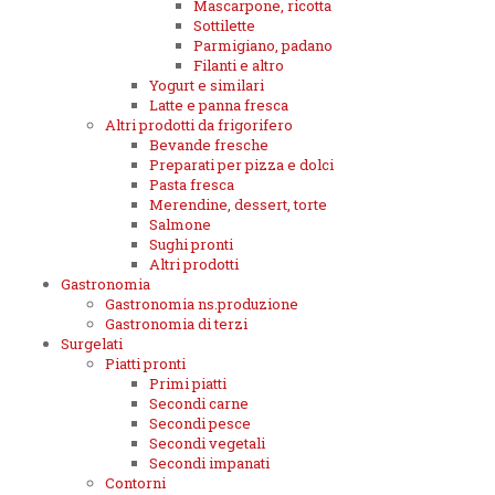
Mascarpone, ricotta
Sottilette
Parmigiano, padano
Filanti e altro
Yogurt e similari
Latte e panna fresca
Altri prodotti da frigorifero
Bevande fresche
Preparati per pizza e dolci
Pasta fresca
Merendine, dessert, torte
Salmone
Sughi pronti
Altri prodotti
Gastronomia
Gastronomia ns.produzione
Gastronomia di terzi
Surgelati
Piatti pronti
Primi piatti
Secondi carne
Secondi pesce
Secondi vegetali
Secondi impanati
Contorni