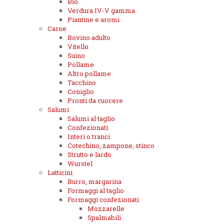
Bio
Verdura IV-V gamma
Piantine e aromi
Carne
Bovino adulto
Vitello
Suino
Pollame
Altro pollame
Tacchino
Coniglio
Pronti da cuocere
Salumi
Salumi al taglio
Confezionati
Interi o tranci
Cotechino, zampone, stinco
Strutto e lardo
Wurstel
Latticini
Burro, margarina
Formaggi al taglio
Formaggi confezionati
Mozzarelle
Spalmabili