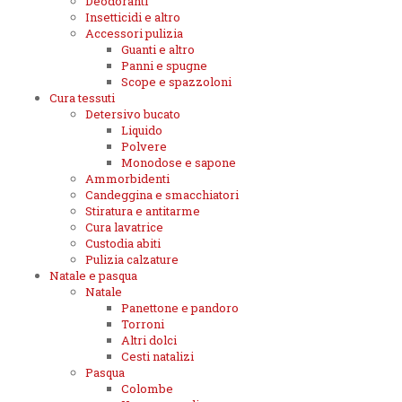
Deodoranti
Insetticidi e altro
Accessori pulizia
Guanti e altro
Panni e spugne
Scope e spazzoloni
Cura tessuti
Detersivo bucato
Liquido
Polvere
Monodose e sapone
Ammorbidenti
Candeggina e smacchiatori
Stiratura e antitarme
Cura lavatrice
Custodia abiti
Pulizia calzature
Natale e pasqua
Natale
Panettone e pandoro
Torroni
Altri dolci
Cesti natalizi
Pasqua
Colombe