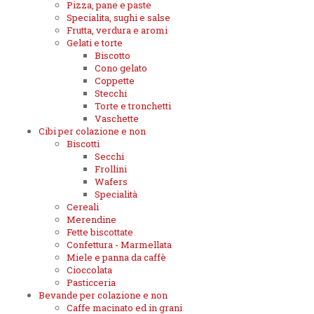
Pizza, pane e paste
Specialita, sughi e salse
Frutta, verdura e aromi
Gelati e torte
Biscotto
Cono gelato
Coppette
Stecchi
Torte e tronchetti
Vaschette
Cibi per colazione e non
Biscotti
Secchi
Frollini
Wafers
Specialità
Cereali
Merendine
Fette biscottate
Confettura - Marmellata
Miele e panna da caffè
Cioccolata
Pasticceria
Bevande per colazione e non
Caffe macinato ed in grani