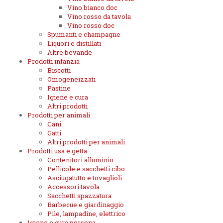
Vino bianco doc
Vino rosso da tavola
Vino rosso doc
Spumanti e champagne
Liquori e distillati
Altre bevande
Prodotti infanzia
Biscotti
Omogeneizzati
Pastine
Igiene e cura
Altri prodotti
Prodotti per animali
Cani
Gatti
Altri prodotti per animali
Prodotti usa e getta
Contenitori alluminio
Pellicole e sacchetti cibo
Asciugatutto e tovaglioli
Accessori tavola
Sacchetti spazzatura
Barbecue e giardinaggio
Pile, lampadine, elettrico
Igiene e cura persona