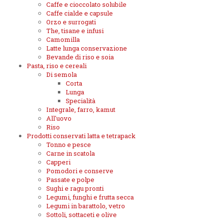
Caffe e cioccolato solubile
Caffe cialde e capsule
Orzo e surrogati
The, tisane e infusi
Camomilla
Latte lunga conservazione
Bevande di riso e soia
Pasta, riso e cereali
Di semola
Corta
Lunga
Specialità
Integrale, farro, kamut
All'uovo
Riso
Prodotti conservati latta e tetrapack
Tonno e pesce
Carne in scatola
Capperi
Pomodori e conserve
Passate e polpe
Sughi e ragu pronti
Legumi, funghi e frutta secca
Legumi in barattolo, vetro
Sottoli, sottaceti e olive