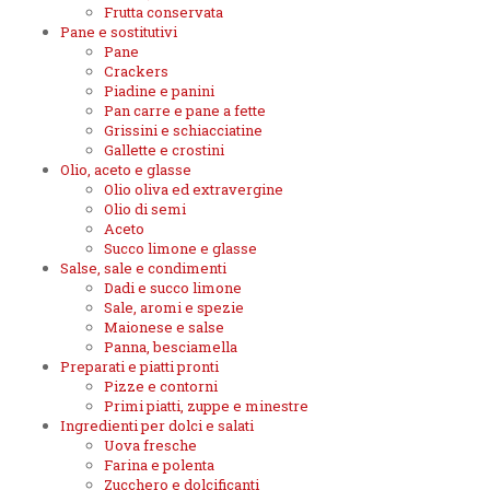
Frutta conservata
Pane e sostitutivi
Pane
Crackers
Piadine e panini
Pan carre e pane a fette
Grissini e schiacciatine
Gallette e crostini
Olio, aceto e glasse
Olio oliva ed extravergine
Olio di semi
Aceto
Succo limone e glasse
Salse, sale e condimenti
Dadi e succo limone
Sale, aromi e spezie
Maionese e salse
Panna, besciamella
Preparati e piatti pronti
Pizze e contorni
Primi piatti, zuppe e minestre
Ingredienti per dolci e salati
Uova fresche
Farina e polenta
Zucchero e dolcificanti