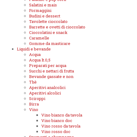
Salatini e mais
Formaggini
Budini e dessert
Tavolette cioccolato
Barrette e ovetti di cioccolato
Cioccolatini e snack
Caramelle
Gomme da masticare
Liquidi e bevande
Acqua
Acqua lt.0,5
Preparati per acqua
Succhi e nettari di frutta
Bevande gassate e non
Thè
Aperitivi analcolici
Aperitivi alcolici
Sciroppi
Birra
Vino
Vino bianco da tavola
Vino bianco doc
Vino rosso da tavola
Vino rosso doc