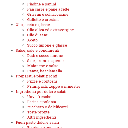
Piadine e panini
Pan carre e pane a fette
Grissini e schiacciatine
Gallette e crostini
Olio, aceto e glasse
Olio oliva ed extravergine
Olio di semi
Aceto
Succo limone e glasse
Salse, sale e condimenti
Dadi e succo limone
Sale, aromi e spezie
Maionese e salse
Panna, besciamella
Preparati e piatti pronti
Pizze e contorni
Primi piatti, zuppe e minestre
Ingredienti per dolci e salati
Uova fresche
Farina e polenta
Zucchero e dolcificanti
Torte pronte
Altri ingredienti
Fuori pasto dolci e salati
Patatine e pop corn