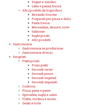
Yogurt e similari
Latte e panna fresca
Altri prodotti da frigorifero
Bevande fresche
Preparati per pizza e dolci
Pasta fresca
Merendine, dessert, torte
Salmone
Sughi pronti
Altri prodotti
Gastronomia
Gastronomia ns.produzione
Gastronomia di terzi
Surgelati
Piatti pronti
Primi piatti
Secondi carne
Secondi pesce
Secondi vegetali
Secondi impanati
Contorni
Pizza, pane e paste
Specialita, sughi e salse
Frutta, verdura e aromi
Gelati e torte