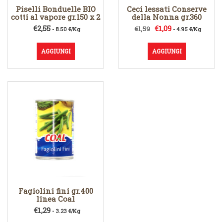
Piselli Bonduelle BIO
Ceci lessati Conserve
cotti al vapore gr.150 x 2
della Nonna gr.360
Il
Il
€
2,55
€
1,09
€
1,59
- 8.50 €/Kg
- 4.95 €/Kg
prezzo
prezzo
originale
attuale
AGGIUNGI
AGGIUNGI
era:
è:
€1,59.
€1,09.
Fagiolini fini gr.400
linea Coal
€
1,29
- 3.23 €/Kg