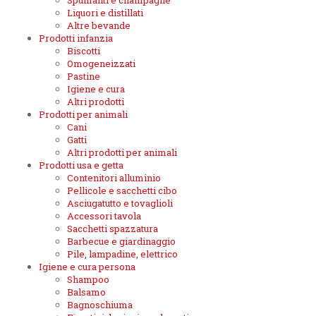
Spumanti e champagne
Liquori e distillati
Altre bevande
Prodotti infanzia
Biscotti
Omogeneizzati
Pastine
Igiene e cura
Altri prodotti
Prodotti per animali
Cani
Gatti
Altri prodotti per animali
Prodotti usa e getta
Contenitori alluminio
Pellicole e sacchetti cibo
Asciugatutto e tovaglioli
Accessori tavola
Sacchetti spazzatura
Barbecue e giardinaggio
Pile, lampadine, elettrico
Igiene e cura persona
Shampoo
Balsamo
Bagnoschiuma