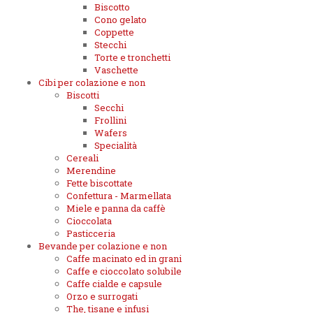
Biscotto
Cono gelato
Coppette
Stecchi
Torte e tronchetti
Vaschette
Cibi per colazione e non
Biscotti
Secchi
Frollini
Wafers
Specialità
Cereali
Merendine
Fette biscottate
Confettura - Marmellata
Miele e panna da caffè
Cioccolata
Pasticceria
Bevande per colazione e non
Caffe macinato ed in grani
Caffe e cioccolato solubile
Caffe cialde e capsule
Orzo e surrogati
The, tisane e infusi