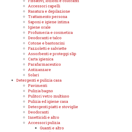
Fissativi, lozioni e coloranti
Accessori capelli
Rasatura e depilazione
Trattamento persona
Saponi e igiene intima
Igiene orale
Profumeria e cosmetica
Deodoranti e talco
Cotone e bastoncini
Fazzoletti e salviette
Assorbenti e proteggi slip
Carta igienica
Parafarmaceutico
Antizanzare
Solari
Detergenti e pulizia casa
Pavimenti
Pulizia bagno
Pulitori vetro multiuso
Pulizia ed igiene casa
Detergenti piatti e stoviglie
Deodoranti
Insetticidi e altro
Accessori pulizia
Guanti e altro