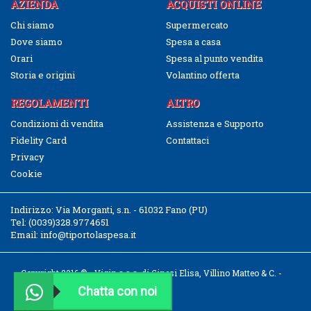
AZIENDA
ACQUISTI ONLINE
Chi siamo
Supermercato
Dove siamo
Spesa a casa
Orari
Spesa al punto vendita
Storia e origini
Volantino offerta
REGOLAMENTI
ALTRO
Condizioni di vendita
Assistenza e Supporto
Fidelity Card
Contattaci
Privacy
Cookie
Indirizzo:
Via Morganti, s.n. - 61032 Fano (PU)
Tel:
(0039)328.9774651
Email:
info@tiportolaspesa.it
Copyright 2016 © - Vigin s.a.s. di Ginesi Elisa, Villino Matteo & C. -
CF/P.IVA 02526040411
Chatta con noi