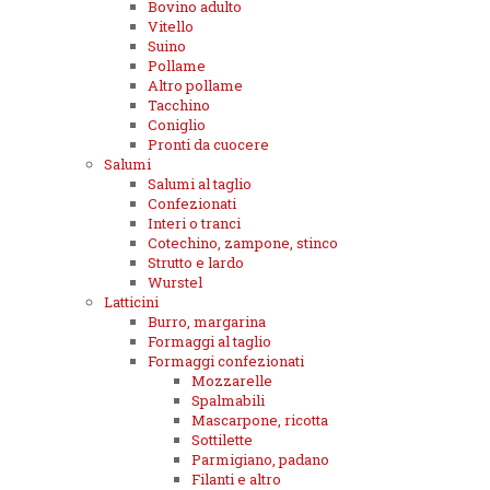
Bovino adulto
Vitello
Suino
Pollame
Altro pollame
Tacchino
Coniglio
Pronti da cuocere
Salumi
Salumi al taglio
Confezionati
Interi o tranci
Cotechino, zampone, stinco
Strutto e lardo
Wurstel
Latticini
Burro, margarina
Formaggi al taglio
Formaggi confezionati
Mozzarelle
Spalmabili
Mascarpone, ricotta
Sottilette
Parmigiano, padano
Filanti e altro