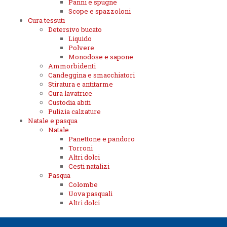
Panni e spugne
Scope e spazzoloni
Cura tessuti
Detersivo bucato
Liquido
Polvere
Monodose e sapone
Ammorbidenti
Candeggina e smacchiatori
Stiratura e antitarme
Cura lavatrice
Custodia abiti
Pulizia calzature
Natale e pasqua
Natale
Panettone e pandoro
Torroni
Altri dolci
Cesti natalizi
Pasqua
Colombe
Uova pasquali
Altri dolci