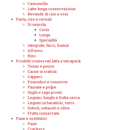
Camomilla
Latte lunga conservazione
Bevande di riso e soia
Pasta, riso e cereali
Di semola
Corta
Lunga
Specialità
Integrale, farro, kamut
All'uovo
Riso
Prodotti conservati latta e tetrapack
Tonno e pesce
Carne in scatola
Capperi
Pomodori e conserve
Passate e polpe
Sughi e ragu pronti
Legumi, funghi e frutta secca
Legumi in barattolo, vetro
Sottoli, sottaceti e olive
Frutta conservata
Pane e sostitutivi
Pane
Crackers