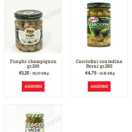
Funghi champignon
Carciofini contadina
gr.200
Berni gr.285
€
3,25
€
4,79
- 25,00 €/Kg
- 16.81 €/Kg
AGGIUNGI
AGGIUNGI