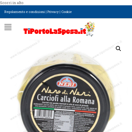
Scorri in alto
Regolamento e condizioni
|
Privacy
|
Cookie