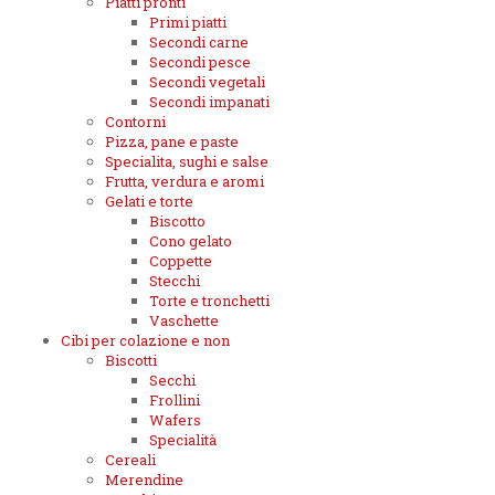
Piatti pronti
Primi piatti
Secondi carne
Secondi pesce
Secondi vegetali
Secondi impanati
Contorni
Pizza, pane e paste
Specialita, sughi e salse
Frutta, verdura e aromi
Gelati e torte
Biscotto
Cono gelato
Coppette
Stecchi
Torte e tronchetti
Vaschette
Cibi per colazione e non
Biscotti
Secchi
Frollini
Wafers
Specialità
Cereali
Merendine