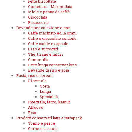
Fette biscottate
Confettura - Marmellata
Miele e panna da caffè
Cioccolata
Pasticceria
Bevande per colazione e non
Caffe macinato ed in grani
Caffe e cioccolato solubile
Caffe cialde e capsule
Orzo e surrogati
The, tisane e infusi
Camomilla
Latte lunga conservazione
Bevande di riso e soia
Pasta, riso e cereali
Di semola
Corta
Lunga
Specialità
Integrale, farro, kamut
All'uovo
Riso
Prodotti conservati latta e tetrapack
Tonno e pesce
Carne in scatola