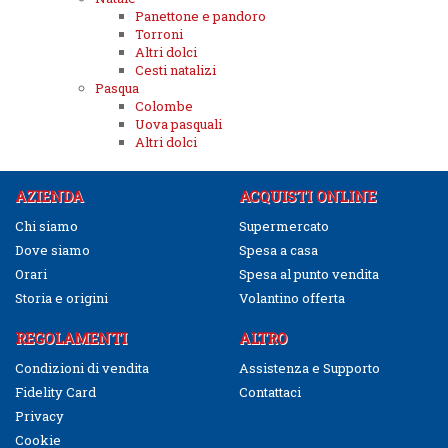
Panettone e pandoro
Torroni
Altri dolci
Cesti natalizi
Pasqua
Colombe
Uova pasquali
Altri dolci
AZIENDA
ACQUISTI ONLINE
Chi siamo
Supermercato
Dove siamo
Spesa a casa
Orari
Spesa al punto vendita
Storia e origini
Volantino offerta
REGOLAMENTI
ALTRO
Condizioni di vendita
Assistenza e Supporto
Fidelity Card
Contattaci
Privacy
Cookie