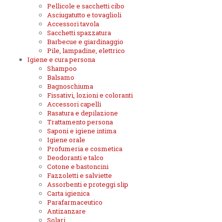
Pellicole e sacchetti cibo
Asciugatutto e tovaglioli
Accessori tavola
Sacchetti spazzatura
Barbecue e giardinaggio
Pile, lampadine, elettrico
Igiene e cura persona
Shampoo
Balsamo
Bagnoschiuma
Fissativi, lozioni e coloranti
Accessori capelli
Rasatura e depilazione
Trattamento persona
Saponi e igiene intima
Igiene orale
Profumeria e cosmetica
Deodoranti e talco
Cotone e bastoncini
Fazzoletti e salviette
Assorbenti e proteggi slip
Carta igienica
Parafarmaceutico
Antizanzare
Solari