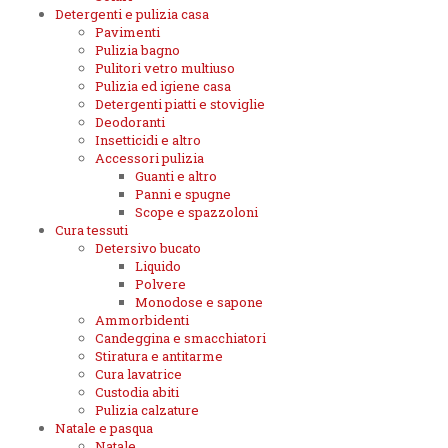
Detergenti e pulizia casa
Pavimenti
Pulizia bagno
Pulitori vetro multiuso
Pulizia ed igiene casa
Detergenti piatti e stoviglie
Deodoranti
Insetticidi e altro
Accessori pulizia
Guanti e altro
Panni e spugne
Scope e spazzoloni
Cura tessuti
Detersivo bucato
Liquido
Polvere
Monodose e sapone
Ammorbidenti
Candeggina e smacchiatori
Stiratura e antitarme
Cura lavatrice
Custodia abiti
Pulizia calzature
Natale e pasqua
Natale