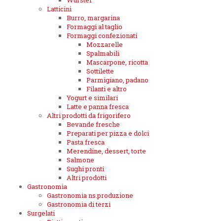
Wurstel
Latticini
Burro, margarina
Formaggi al taglio
Formaggi confezionati
Mozzarelle
Spalmabili
Mascarpone, ricotta
Sottilette
Parmigiano, padano
Filanti e altro
Yogurt e similari
Latte e panna fresca
Altri prodotti da frigorifero
Bevande fresche
Preparati per pizza e dolci
Pasta fresca
Merendine, dessert, torte
Salmone
Sughi pronti
Altri prodotti
Gastronomia
Gastronomia ns.produzione
Gastronomia di terzi
Surgelati