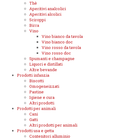
Thè
Aperitivi analcolici
Aperitivi alcolici
Sciroppi
Birra
Vino
Vino bianco da tavola
Vino bianco doc
Vino rosso da tavola
Vino rosso doc
Spumanti e champagne
Liquori e distillati
Altre bevande
Prodotti infanzia
Biscotti
Omogeneizzati
Pastine
Igiene e cura
Altri prodotti
Prodotti per animali
Cani
Gatti
Altri prodotti per animali
Prodotti usa e getta
Contenitori alluminio