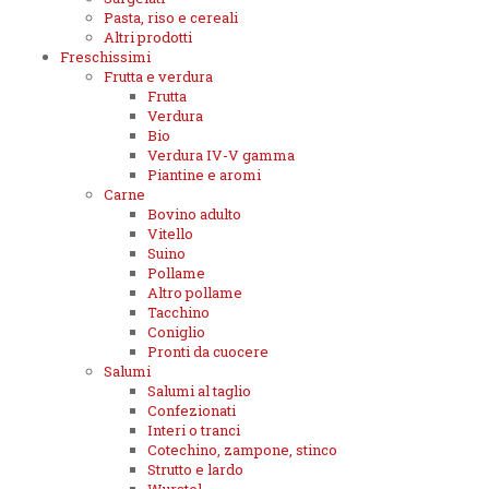
Pasta, riso e cereali
Altri prodotti
Freschissimi
Frutta e verdura
Frutta
Verdura
Bio
Verdura IV-V gamma
Piantine e aromi
Carne
Bovino adulto
Vitello
Suino
Pollame
Altro pollame
Tacchino
Coniglio
Pronti da cuocere
Salumi
Salumi al taglio
Confezionati
Interi o tranci
Cotechino, zampone, stinco
Strutto e lardo