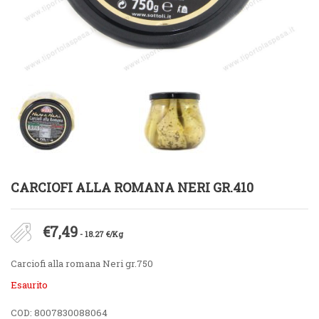
CARCIOFI ALLA ROMANA NERI GR.410
€
7,49
- 18.27 €/Kg
Carciofi alla romana Neri gr.750
Esaurito
COD:
8007830088064