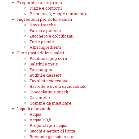
Preparati e piatti pronti
Pizze e contorni
Primi piatti, zuppe e minestre
Ingredienti per dolci e salati
Uova fresche
Farina e polenta
Zucchero e dolcificanti
Torte pronte
Altri ingredienti
Fuori pasto dolci e salati
Patatine e pop corn
Salatini e mais
Formaggini
Budini e dessert
Tavolette cioccolato
Barrette e ovetti di cioccolato
Cioccolatini e snack
Caramelle
Gomme da masticare
Liquidi e bevande
Acqua
Acqua lt.0,5
Preparati per acqua
Succhi e nettari di frutta
Bevande gassate e non