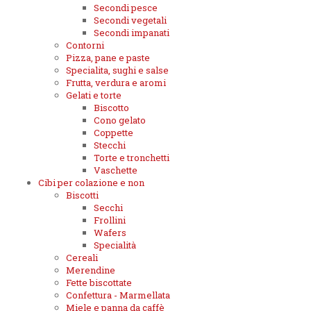
Secondi pesce
Secondi vegetali
Secondi impanati
Contorni
Pizza, pane e paste
Specialita, sughi e salse
Frutta, verdura e aromi
Gelati e torte
Biscotto
Cono gelato
Coppette
Stecchi
Torte e tronchetti
Vaschette
Cibi per colazione e non
Biscotti
Secchi
Frollini
Wafers
Specialità
Cereali
Merendine
Fette biscottate
Confettura - Marmellata
Miele e panna da caffè