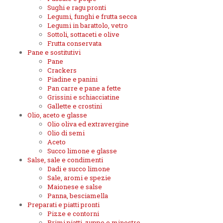
Sughi e ragu pronti
Legumi, funghi e frutta secca
Legumi in barattolo, vetro
Sottoli, sottaceti e olive
Frutta conservata
Pane e sostitutivi
Pane
Crackers
Piadine e panini
Pan carre e pane a fette
Grissini e schiacciatine
Gallette e crostini
Olio, aceto e glasse
Olio oliva ed extravergine
Olio di semi
Aceto
Succo limone e glasse
Salse, sale e condimenti
Dadi e succo limone
Sale, aromi e spezie
Maionese e salse
Panna, besciamella
Preparati e piatti pronti
Pizze e contorni
Primi piatti, zuppe e minestre