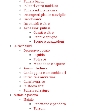
Pulizia bagno
Pulitori vetro multiuso
Pulizia ed igiene casa
Detergenti piatti e stoviglie
Deodoranti
Insetticidi e altro
Accessori pulizia
Guanti e altro
Panni e spugne
Scope e spazzoloni
Cura tessuti
Detersivo bucato
Liquido
Polvere
Monodose e sapone
Ammorbidenti
Candeggina e smacchiatori
Stiratura e antitarme
Cura lavatrice
Custodia abiti
Pulizia calzature
Natale e pasqua
Natale
Panettone e pandoro
Torroni