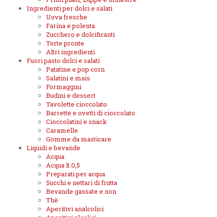
Ingredienti per dolci e salati
Uova fresche
Farina e polenta
Zucchero e dolcificanti
Torte pronte
Altri ingredienti
Fuori pasto dolci e salati
Patatine e pop corn
Salatini e mais
Formaggini
Budini e dessert
Tavolette cioccolato
Barrette e ovetti di cioccolato
Cioccolatini e snack
Caramelle
Gomme da masticare
Liquidi e bevande
Acqua
Acqua lt.0,5
Preparati per acqua
Succhi e nettari di frutta
Bevande gassate e non
Thè
Aperitivi analcolici