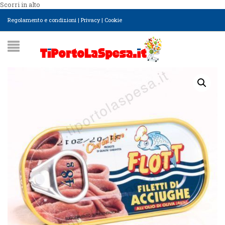
Scorri in alto
Regolamento e condizioni
|
Privacy
|
Cookie