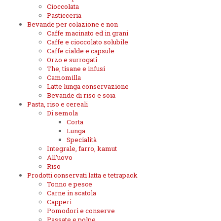
Cioccolata
Pasticceria
Bevande per colazione e non
Caffe macinato ed in grani
Caffe e cioccolato solubile
Caffe cialde e capsule
Orzo e surrogati
The, tisane e infusi
Camomilla
Latte lunga conservazione
Bevande di riso e soia
Pasta, riso e cereali
Di semola
Corta
Lunga
Specialità
Integrale, farro, kamut
All'uovo
Riso
Prodotti conservati latta e tetrapack
Tonno e pesce
Carne in scatola
Capperi
Pomodori e conserve
Passate e polpe