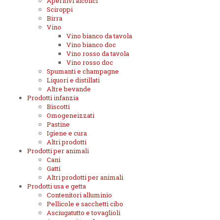
Aperitivi alcolici
Sciroppi
Birra
Vino
Vino bianco da tavola
Vino bianco doc
Vino rosso da tavola
Vino rosso doc
Spumanti e champagne
Liquori e distillati
Altre bevande
Prodotti infanzia
Biscotti
Omogeneizzati
Pastine
Igiene e cura
Altri prodotti
Prodotti per animali
Cani
Gatti
Altri prodotti per animali
Prodotti usa e getta
Contenitori alluminio
Pellicole e sacchetti cibo
Asciugatutto e tovaglioli