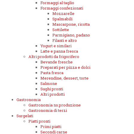
Formaggi al taglio
Formaggi confezionati
Mozzarelle
Spalmabili
Mascarpone, ricotta
Sottilette
Parmigiano, padano
Filanti e altro
Yogurt e similari
Latte e panna fresca
Altri prodotti da frigorifero
Bevande fresche
Preparati per pizza e dolci
Pasta fresca
Merendine, dessert, torte
Salmone
Sughi pronti
Altri prodotti
Gastronomia
Gastronomia ns.produzione
Gastronomia di terzi
Surgelati
Piatti pronti
Primi piatti
Secondi carne