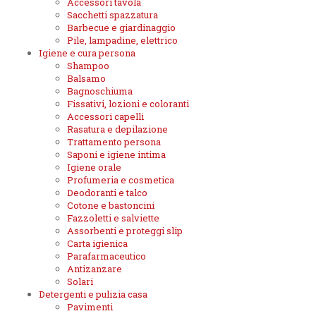
Accessori tavola
Sacchetti spazzatura
Barbecue e giardinaggio
Pile, lampadine, elettrico
Igiene e cura persona
Shampoo
Balsamo
Bagnoschiuma
Fissativi, lozioni e coloranti
Accessori capelli
Rasatura e depilazione
Trattamento persona
Saponi e igiene intima
Igiene orale
Profumeria e cosmetica
Deodoranti e talco
Cotone e bastoncini
Fazzoletti e salviette
Assorbenti e proteggi slip
Carta igienica
Parafarmaceutico
Antizanzare
Solari
Detergenti e pulizia casa
Pavimenti