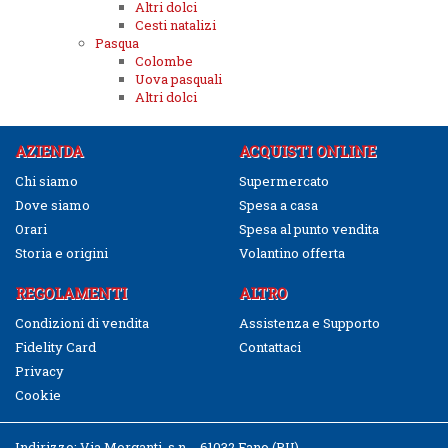
Altri dolci
Cesti natalizi
Pasqua
Colombe
Uova pasquali
Altri dolci
AZIENDA
ACQUISTI ONLINE
Chi siamo
Supermercato
Dove siamo
Spesa a casa
Orari
Spesa al punto vendita
Storia e origini
Volantino offerta
REGOLAMENTI
ALTRO
Condizioni di vendita
Assistenza e Supporto
Fidelity Card
Contattaci
Privacy
Cookie
Indirizzo:
Via Morganti, s.n. - 61032 Fano (PU)