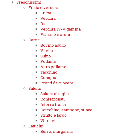
Freschissimi
Frutta e verdura
Frutta
Verdura
Bio
Verdura IV-V gamma
Piantine e aromi
Carne
Bovino adulto
Vitello
Suino
Pollame
Altro pollame
Tacchino
Coniglio
Pronti da cuocere
Salumi
Salumi al taglio
Confezionati
Interi o tranci
Cotechino, zampone, stinco
Strutto e lardo
Wurstel
Latticini
Burro, margarina