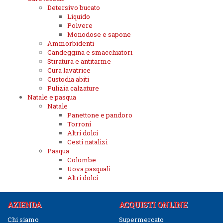
Detersivo bucato
Liquido
Polvere
Monodose e sapone
Ammorbidenti
Candeggina e smacchiatori
Stiratura e antitarme
Cura lavatrice
Custodia abiti
Pulizia calzature
Natale e pasqua
Natale
Panettone e pandoro
Torroni
Altri dolci
Cesti natalizi
Pasqua
Colombe
Uova pasquali
Altri dolci
AZIENDA
ACQUISTI ONLINE
Chi siamo
Supermercato