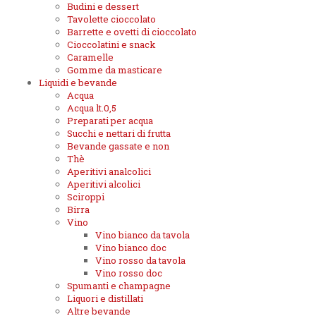
Budini e dessert
Tavolette cioccolato
Barrette e ovetti di cioccolato
Cioccolatini e snack
Caramelle
Gomme da masticare
Liquidi e bevande
Acqua
Acqua lt.0,5
Preparati per acqua
Succhi e nettari di frutta
Bevande gassate e non
Thè
Aperitivi analcolici
Aperitivi alcolici
Sciroppi
Birra
Vino
Vino bianco da tavola
Vino bianco doc
Vino rosso da tavola
Vino rosso doc
Spumanti e champagne
Liquori e distillati
Altre bevande