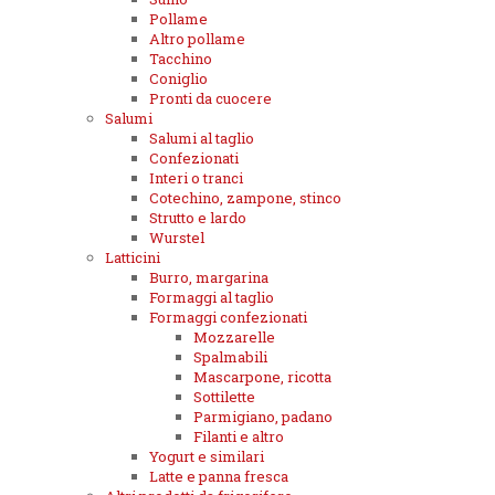
Pollame
Altro pollame
Tacchino
Coniglio
Pronti da cuocere
Salumi
Salumi al taglio
Confezionati
Interi o tranci
Cotechino, zampone, stinco
Strutto e lardo
Wurstel
Latticini
Burro, margarina
Formaggi al taglio
Formaggi confezionati
Mozzarelle
Spalmabili
Mascarpone, ricotta
Sottilette
Parmigiano, padano
Filanti e altro
Yogurt e similari
Latte e panna fresca