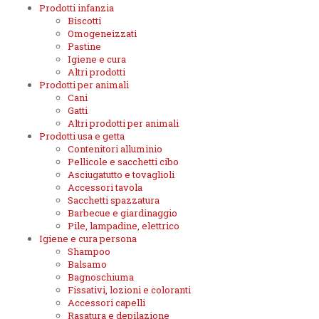
Prodotti infanzia
Biscotti
Omogeneizzati
Pastine
Igiene e cura
Altri prodotti
Prodotti per animali
Cani
Gatti
Altri prodotti per animali
Prodotti usa e getta
Contenitori alluminio
Pellicole e sacchetti cibo
Asciugatutto e tovaglioli
Accessori tavola
Sacchetti spazzatura
Barbecue e giardinaggio
Pile, lampadine, elettrico
Igiene e cura persona
Shampoo
Balsamo
Bagnoschiuma
Fissativi, lozioni e coloranti
Accessori capelli
Rasatura e depilazione