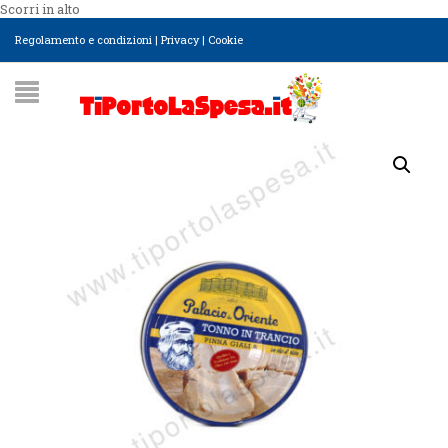
Scorri in alto
Regolamento e condizioni
|
Privacy
|
Cookie