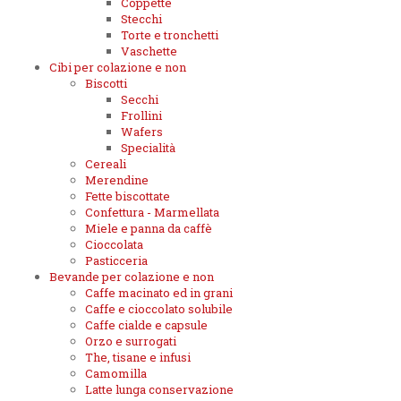
Coppette
Stecchi
Torte e tronchetti
Vaschette
Cibi per colazione e non
Biscotti
Secchi
Frollini
Wafers
Specialità
Cereali
Merendine
Fette biscottate
Confettura - Marmellata
Miele e panna da caffè
Cioccolata
Pasticceria
Bevande per colazione e non
Caffe macinato ed in grani
Caffe e cioccolato solubile
Caffe cialde e capsule
Orzo e surrogati
The, tisane e infusi
Camomilla
Latte lunga conservazione