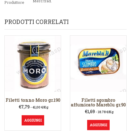
Merc.trad.
Produttore
PRODOTTI CORRELATI
Filetti tonno Moro gr.190
Filetti sgombro
affumicato Mareblu gr.90
€
7,79
- 41,00 €/Kg
€
1,69
- 18.78 €/Kg
AGGIUNGI
AGGIUNGI