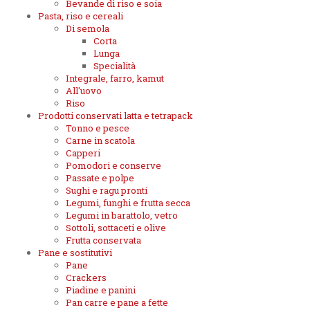
Bevande di riso e soia
Pasta, riso e cereali
Di semola
Corta
Lunga
Specialità
Integrale, farro, kamut
All'uovo
Riso
Prodotti conservati latta e tetrapack
Tonno e pesce
Carne in scatola
Capperi
Pomodori e conserve
Passate e polpe
Sughi e ragu pronti
Legumi, funghi e frutta secca
Legumi in barattolo, vetro
Sottoli, sottaceti e olive
Frutta conservata
Pane e sostitutivi
Pane
Crackers
Piadine e panini
Pan carre e pane a fette