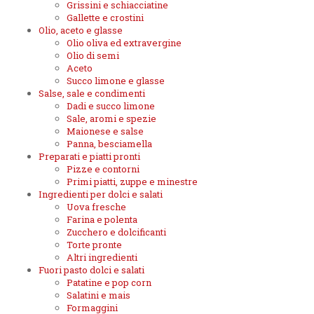
Grissini e schiacciatine
Gallette e crostini
Olio, aceto e glasse
Olio oliva ed extravergine
Olio di semi
Aceto
Succo limone e glasse
Salse, sale e condimenti
Dadi e succo limone
Sale, aromi e spezie
Maionese e salse
Panna, besciamella
Preparati e piatti pronti
Pizze e contorni
Primi piatti, zuppe e minestre
Ingredienti per dolci e salati
Uova fresche
Farina e polenta
Zucchero e dolcificanti
Torte pronte
Altri ingredienti
Fuori pasto dolci e salati
Patatine e pop corn
Salatini e mais
Formaggini