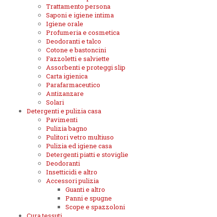
Trattamento persona
Saponi e igiene intima
Igiene orale
Profumeria e cosmetica
Deodoranti e talco
Cotone e bastoncini
Fazzoletti e salviette
Assorbenti e proteggi slip
Carta igienica
Parafarmaceutico
Antizanzare
Solari
Detergenti e pulizia casa
Pavimenti
Pulizia bagno
Pulitori vetro multiuso
Pulizia ed igiene casa
Detergenti piatti e stoviglie
Deodoranti
Insetticidi e altro
Accessori pulizia
Guanti e altro
Panni e spugne
Scope e spazzoloni
Cura tessuti