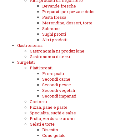
Altri prodotti da frigorifero
Bevande fresche
Preparati per pizza e dolci
Pasta fresca
Merendine, dessert, torte
Salmone
Sughi pronti
Altri prodotti
Gastronomia
Gastronomia ns.produzione
Gastronomia di terzi
Surgelati
Piatti pronti
Primi piatti
Secondi carne
Secondi pesce
Secondi vegetali
Secondi impanati
Contorni
Pizza, pane e paste
Specialita, sughi e salse
Frutta, verdura e aromi
Gelati e torte
Biscotto
Cono gelato