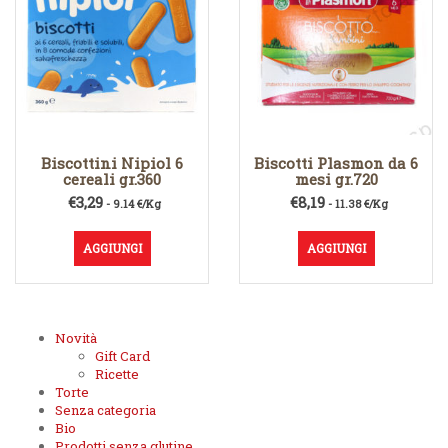
Biscottini Nipiol 6
Biscotti Plasmon da 6
cereali gr.360
mesi gr.720
€
3,29
€
8,19
- 9.14 €/Kg
- 11.38 €/Kg
AGGIUNGI
AGGIUNGI
Novità
Gift Card
Ricette
Torte
Senza categoria
Bio
Prodotti senza glutine