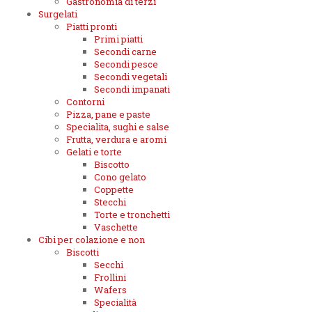
Gastronomia di terzi
Surgelati
Piatti pronti
Primi piatti
Secondi carne
Secondi pesce
Secondi vegetali
Secondi impanati
Contorni
Pizza, pane e paste
Specialita, sughi e salse
Frutta, verdura e aromi
Gelati e torte
Biscotto
Cono gelato
Coppette
Stecchi
Torte e tronchetti
Vaschette
Cibi per colazione e non
Biscotti
Secchi
Frollini
Wafers
Specialità