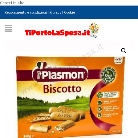
Scorri in alto
Regolamento e condizioni
|
Privacy
|
Cookie