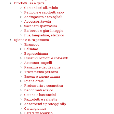
Prodotti usa e getta
Contenitori alluminio
Pellicole e sacchetti cibo
Asciugatutto e tovaglioli
Accessori tavola
Sacchetti spazzatura
Barbecue e giardinaggio
Pile, lampadine, elettrico
Igiene e cura persona
Shampoo
Balsamo
Bagnoschiuma
Fissativi, lozioni e coloranti
Accessori capelli
Rasatura e depilazione
Trattamento persona
Saponi e igiene intima
Igiene orale
Profumeria e cosmetica
Deodoranti e talco
Cotone e bastoncini
Fazzoletti e salviette
Assorbenti e proteggi slip
Carta igienica
Parafarmaceutico