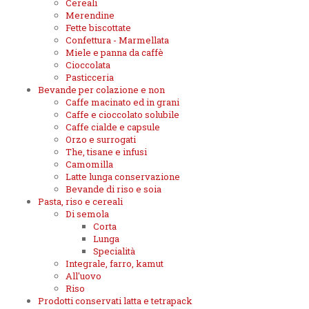
Cereali
Merendine
Fette biscottate
Confettura - Marmellata
Miele e panna da caffè
Cioccolata
Pasticceria
Bevande per colazione e non
Caffe macinato ed in grani
Caffe e cioccolato solubile
Caffe cialde e capsule
Orzo e surrogati
The, tisane e infusi
Camomilla
Latte lunga conservazione
Bevande di riso e soia
Pasta, riso e cereali
Di semola
Corta
Lunga
Specialità
Integrale, farro, kamut
All'uovo
Riso
Prodotti conservati latta e tetrapack