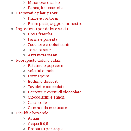
Maionese e salse
Panna, besciamella
Preparati e piatti pronti
Pizze e contorni
Primi piatti, zuppe e minestre
Ingredienti per dolci e salati
Uova fresche
Farina e polenta
Zucchero e dolcificanti
Torte pronte
Altri ingredienti
Fuori pasto dolci e salati
Patatine e pop corn
Salatini e mais
Formaggini
Budini e dessert
Tavolette cioccolato
Barrette e ovetti di cioccolato
Cioccolatini e snack
Caramelle
Gomme da masticare
Liquidi e bevande
Acqua
Acqua lt.0,5
Preparati per acqua