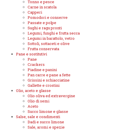
Tonno e pesce
Carne in scatola
Capperi
Pomodori e conserve
Passate e polpe
Sughi e ragu pronti
Legumi, funghi e frutta secca
Legumi in barattolo, vetro
Sottoli, sottaceti e olive
Frutta conservata
Pane e sostitutivi
Pane
Crackers
Piadine e panini
Pan carre e pane a fette
Grissini e schiacciatine
Gallette e crostini
Olio, aceto e glasse
Olio oliva ed extravergine
Olio di semi
Aceto
Succo limone e glasse
Salse, sale e condimenti
Dadi e succo limone
Sale, aromi e spezie