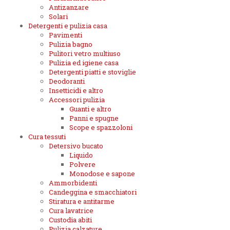
Antizanzare
Solari
Detergenti e pulizia casa
Pavimenti
Pulizia bagno
Pulitori vetro multiuso
Pulizia ed igiene casa
Detergenti piatti e stoviglie
Deodoranti
Insetticidi e altro
Accessori pulizia
Guanti e altro
Panni e spugne
Scope e spazzoloni
Cura tessuti
Detersivo bucato
Liquido
Polvere
Monodose e sapone
Ammorbidenti
Candeggina e smacchiatori
Stiratura e antitarme
Cura lavatrice
Custodia abiti
Pulizia calzature