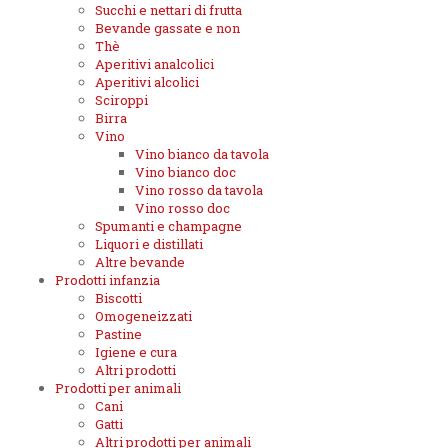
Succhi e nettari di frutta
Bevande gassate e non
Thè
Aperitivi analcolici
Aperitivi alcolici
Sciroppi
Birra
Vino
Vino bianco da tavola
Vino bianco doc
Vino rosso da tavola
Vino rosso doc
Spumanti e champagne
Liquori e distillati
Altre bevande
Prodotti infanzia
Biscotti
Omogeneizzati
Pastine
Igiene e cura
Altri prodotti
Prodotti per animali
Cani
Gatti
Altri prodotti per animali