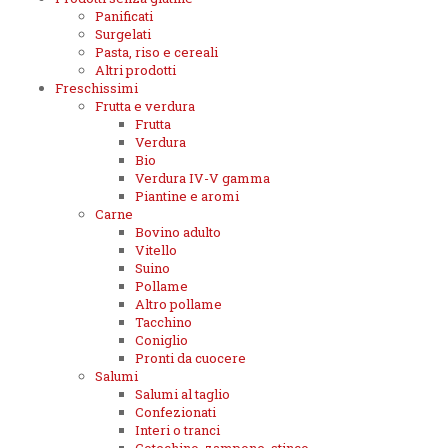
Panificati
Surgelati
Pasta, riso e cereali
Altri prodotti
Freschissimi
Frutta e verdura
Frutta
Verdura
Bio
Verdura IV-V gamma
Piantine e aromi
Carne
Bovino adulto
Vitello
Suino
Pollame
Altro pollame
Tacchino
Coniglio
Pronti da cuocere
Salumi
Salumi al taglio
Confezionati
Interi o tranci