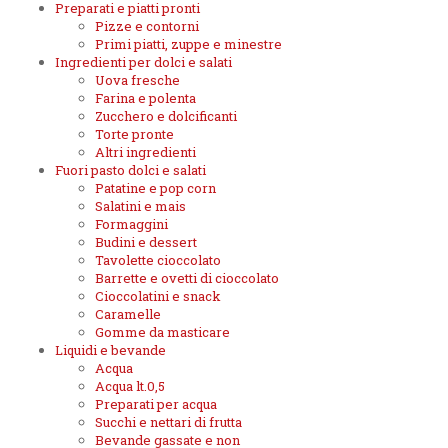
Preparati e piatti pronti
Pizze e contorni
Primi piatti, zuppe e minestre
Ingredienti per dolci e salati
Uova fresche
Farina e polenta
Zucchero e dolcificanti
Torte pronte
Altri ingredienti
Fuori pasto dolci e salati
Patatine e pop corn
Salatini e mais
Formaggini
Budini e dessert
Tavolette cioccolato
Barrette e ovetti di cioccolato
Cioccolatini e snack
Caramelle
Gomme da masticare
Liquidi e bevande
Acqua
Acqua lt.0,5
Preparati per acqua
Succhi e nettari di frutta
Bevande gassate e non