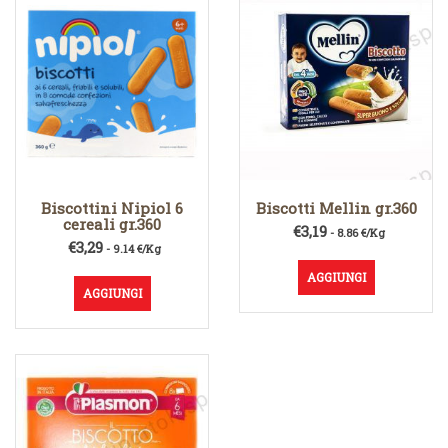
Biscottini Nipiol 6
Biscotti Mellin gr.360
cereali gr.360
€
3,19
- 8.86 €/Kg
€
3,29
- 9.14 €/Kg
AGGIUNGI
AGGIUNGI