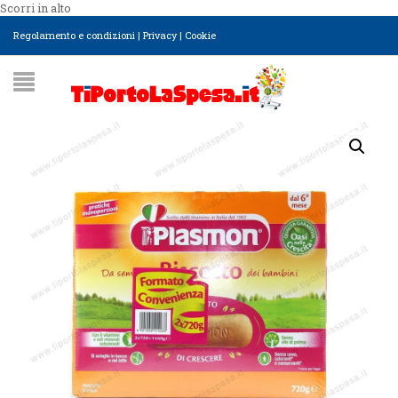
Scorri in alto
Regolamento e condizioni
|
Privacy
|
Cookie