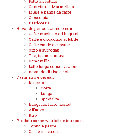
Fette biscottate
Confettura - Marmellata
Miele e panna da caffè
Cioccolata
Pasticceria
Bevande per colazione e non
Caffe macinato ed in grani
Caffe e cioccolato solubile
Caffe cialde e capsule
Orzo e surrogati
The, tisane e infusi
Camomilla
Latte lunga conservazione
Bevande di riso e soia
Pasta, riso e cereali
Di semola
Corta
Lunga
Specialità
Integrale, farro, kamut
All'uovo
Riso
Prodotti conservati latta e tetrapack
Tonno e pesce
Carne in scatola