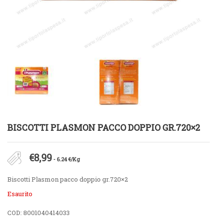
BISCOTTI PLASMON PACCO DOPPIO GR.720×2
€
8,99
- 6.24 €/Kg
Biscotti Plasmon pacco doppio gr.720×2
Esaurito
COD:
8001040414033