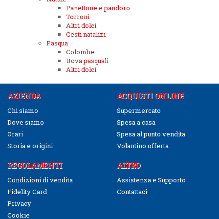
Panettone e pandoro
Torroni
Altri dolci
Cesti natalizi
Pasqua
Colombe
Uova pasquali
Altri dolci
AZIENDA
ACQUISTI ONLINE
Chi siamo
Supermercato
Dove siamo
Spesa a casa
Orari
Spesa al punto vendita
Storia e origini
Volantino offerta
REGOLAMENTI
ALTRO
Condizioni di vendita
Assistenza e Supporto
Fidelity Card
Contattaci
Privacy
Cookie