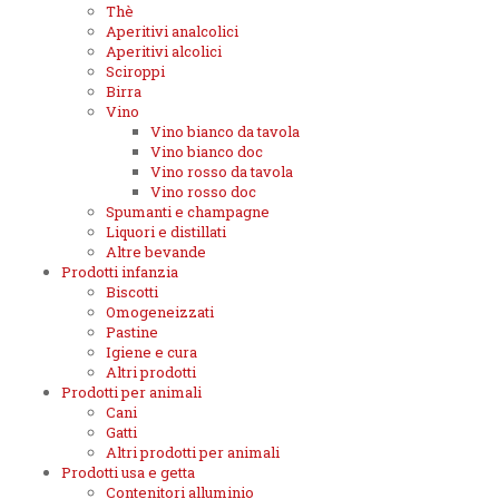
Thè
Aperitivi analcolici
Aperitivi alcolici
Sciroppi
Birra
Vino
Vino bianco da tavola
Vino bianco doc
Vino rosso da tavola
Vino rosso doc
Spumanti e champagne
Liquori e distillati
Altre bevande
Prodotti infanzia
Biscotti
Omogeneizzati
Pastine
Igiene e cura
Altri prodotti
Prodotti per animali
Cani
Gatti
Altri prodotti per animali
Prodotti usa e getta
Contenitori alluminio