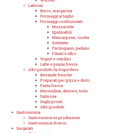
Wurstel
Latticini
Burro, margarina
Formaggi al taglio
Formaggi confezionati
Mozzarelle
Spalmabili
Mascarpone, ricotta
Sottilette
Parmigiano, padano
Filanti e altro
Yogurt e similari
Latte e panna fresca
Altri prodotti da frigorifero
Bevande fresche
Preparati per pizza e dolci
Pasta fresca
Merendine, dessert, torte
Salmone
Sughi pronti
Altri prodotti
Gastronomia
Gastronomia ns.produzione
Gastronomia di terzi
Surgelati