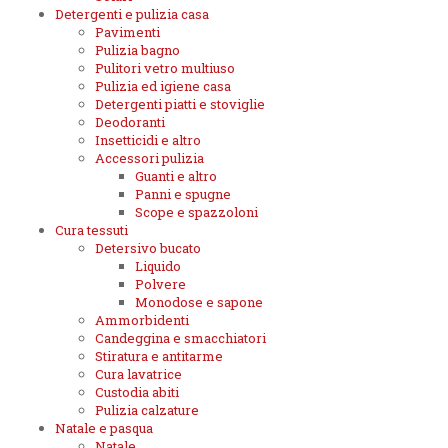
Detergenti e pulizia casa
Pavimenti
Pulizia bagno
Pulitori vetro multiuso
Pulizia ed igiene casa
Detergenti piatti e stoviglie
Deodoranti
Insetticidi e altro
Accessori pulizia
Guanti e altro
Panni e spugne
Scope e spazzoloni
Cura tessuti
Detersivo bucato
Liquido
Polvere
Monodose e sapone
Ammorbidenti
Candeggina e smacchiatori
Stiratura e antitarme
Cura lavatrice
Custodia abiti
Pulizia calzature
Natale e pasqua
Natale