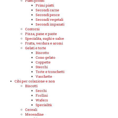
Piatti pronti
Primi piatti
Secondi carne
Secondi pesce
Secondi vegetali
Secondi impanati
Contorni
Pizza, pane e paste
Specialita, sughi e salse
Frutta, verdura e aromi
Gelati e torte
Biscotto
Cono gelato
Coppette
Stecchi
Torte e tronchetti
Vaschette
Cibi per colazione e non
Biscotti
Secchi
Frollini
Wafers
Specialità
Cereali
Merendine