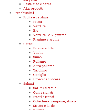
Pasta, riso e cereali
Altri prodotti
Freschissimi
Frutta e verdura
Frutta
Verdura
Bio
Verdura IV-V gamma
Piantine e aromi
Carne
Bovino adulto
Vitello
Suino
Pollame
Altro pollame
Tacchino
Coniglio
Pronti da cuocere
Salumi
Salumi al taglio
Confezionati
Interi o tranci
Cotechino, zampone, stinco
Strutto e lardo