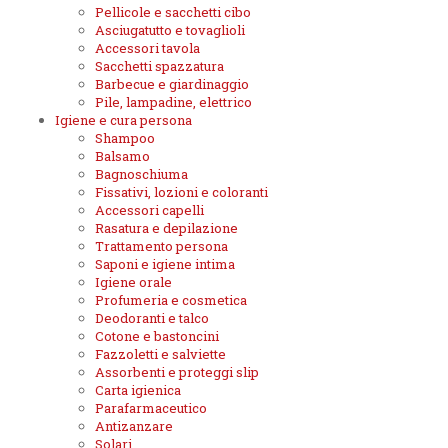
Pellicole e sacchetti cibo
Asciugatutto e tovaglioli
Accessori tavola
Sacchetti spazzatura
Barbecue e giardinaggio
Pile, lampadine, elettrico
Igiene e cura persona
Shampoo
Balsamo
Bagnoschiuma
Fissativi, lozioni e coloranti
Accessori capelli
Rasatura e depilazione
Trattamento persona
Saponi e igiene intima
Igiene orale
Profumeria e cosmetica
Deodoranti e talco
Cotone e bastoncini
Fazzoletti e salviette
Assorbenti e proteggi slip
Carta igienica
Parafarmaceutico
Antizanzare
Solari