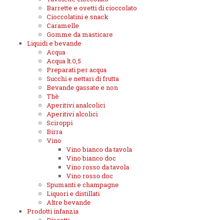
Barrette e ovetti di cioccolato
Cioccolatini e snack
Caramelle
Gomme da masticare
Liquidi e bevande
Acqua
Acqua lt.0,5
Preparati per acqua
Succhi e nettari di frutta
Bevande gassate e non
Thè
Aperitivi analcolici
Aperitivi alcolici
Sciroppi
Birra
Vino
Vino bianco da tavola
Vino bianco doc
Vino rosso da tavola
Vino rosso doc
Spumanti e champagne
Liquori e distillati
Altre bevande
Prodotti infanzia