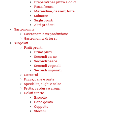
Preparati per pizza e dolci
Pasta fresca
Merendine, dessert, torte
Salmone
Sughi pronti
Altri prodotti
Gastronomia
Gastronomia ns.produzione
Gastronomia di terzi
Surgelati
Piatti pronti
Primi piatti
Secondi carne
Secondi pesce
Secondi vegetali
Secondi impanati
Contorni
Pizza, pane e paste
Specialita, sughi e salse
Frutta, verdura e aromi
Gelati e torte
Biscotto
Cono gelato
Coppette
Stecchi