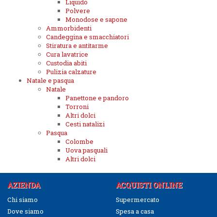
Liquido
Polvere
Monodose e sapone
Ammorbidenti
Candeggina e smacchiatori
Stiratura e antitarme
Cura lavatrice
Custodia abiti
Pulizia calzature
Natale e pasqua
Natale
Panettone e pandoro
Torroni
Altri dolci
Cesti natalizi
Pasqua
Colombe
Uova pasquali
Altri dolci
AZIENDA
ACQUISTI ONLINE
Chi siamo
Supermercato
Dove siamo
Spesa a casa