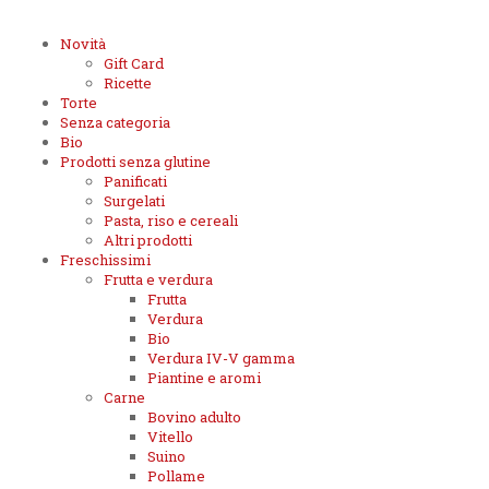
Novità
Gift Card
Ricette
Torte
Senza categoria
Bio
Prodotti senza glutine
Panificati
Surgelati
Pasta, riso e cereali
Altri prodotti
Freschissimi
Frutta e verdura
Frutta
Verdura
Bio
Verdura IV-V gamma
Piantine e aromi
Carne
Bovino adulto
Vitello
Suino
Pollame