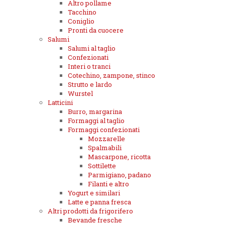
Altro pollame
Tacchino
Coniglio
Pronti da cuocere
Salumi
Salumi al taglio
Confezionati
Interi o tranci
Cotechino, zampone, stinco
Strutto e lardo
Wurstel
Latticini
Burro, margarina
Formaggi al taglio
Formaggi confezionati
Mozzarelle
Spalmabili
Mascarpone, ricotta
Sottilette
Parmigiano, padano
Filanti e altro
Yogurt e similari
Latte e panna fresca
Altri prodotti da frigorifero
Bevande fresche