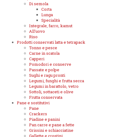
Di semola
Corta
Lunga
Specialità
Integrale, farro, kamut
All'uovo
Riso
Prodotti conservati latta e tetrapack
Tonno e pesce
Carne in scatola
Capperi
Pomodori e conserve
Passate e polpe
Sughi e ragu pronti
Legumi, funghi e frutta secca
Legumi in barattolo, vetro
Sottoli, sottaceti e olive
Frutta conservata
Pane e sostitutivi
Pane
Crackers
Piadine e panini
Pan carre e pane a fette
Grissini e schiacciatine
Gallette e crostini