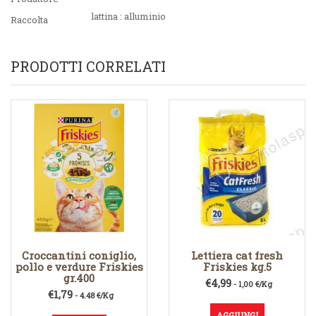
lattina : alluminio
Raccolta
PRODOTTI CORRELATI
Croccantini coniglio,
Lettiera cat fresh
pollo e verdure Friskies
Friskies kg.5
gr.400
€
4,99
- 1,00 €/Kg
€
1,79
- 4.48 €/Kg
AGGIUNGI