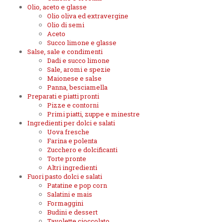
Olio, aceto e glasse
Olio oliva ed extravergine
Olio di semi
Aceto
Succo limone e glasse
Salse, sale e condimenti
Dadi e succo limone
Sale, aromi e spezie
Maionese e salse
Panna, besciamella
Preparati e piatti pronti
Pizze e contorni
Primi piatti, zuppe e minestre
Ingredienti per dolci e salati
Uova fresche
Farina e polenta
Zucchero e dolcificanti
Torte pronte
Altri ingredienti
Fuori pasto dolci e salati
Patatine e pop corn
Salatini e mais
Formaggini
Budini e dessert
Tavolette cioccolato