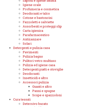
Saponi e igiene intima
Igiene orale
Profumeria e cosmetica
Deodoranti e talco
Cotone e bastoncini
Fazzoletti e salviette
Assorbenti e proteggi slip
Carta igienica
Parafarmaceutico
Antizanzare
Solari
Detergenti e pulizia casa
Pavimenti
Pulizia bagno
Pulitori vetro multiuso
Pulizia ed igiene casa
Detergenti piatti e stoviglie
Deodoranti
Insetticidi e altro
Accessori pulizia
Guanti e altro
Panni e spugne
Scope e spazzoloni
Cura tessuti
Detersivo bucato