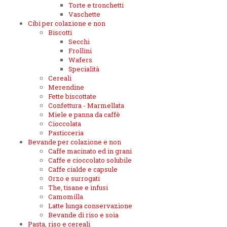
Torte e tronchetti
Vaschette
Cibi per colazione e non
Biscotti
Secchi
Frollini
Wafers
Specialità
Cereali
Merendine
Fette biscottate
Confettura - Marmellata
Miele e panna da caffè
Cioccolata
Pasticceria
Bevande per colazione e non
Caffe macinato ed in grani
Caffe e cioccolato solubile
Caffe cialde e capsule
Orzo e surrogati
The, tisane e infusi
Camomilla
Latte lunga conservazione
Bevande di riso e soia
Pasta, riso e cereali