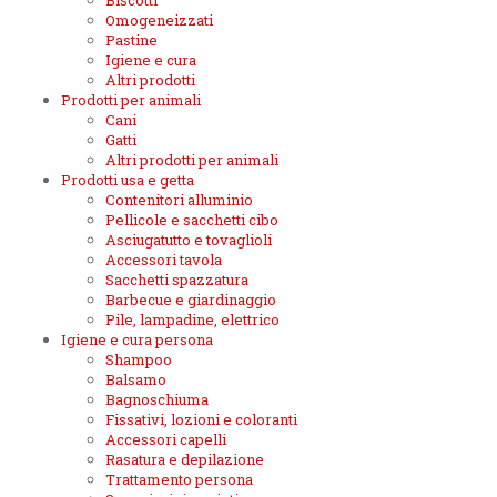
Biscotti
Omogeneizzati
Pastine
Igiene e cura
Altri prodotti
Prodotti per animali
Cani
Gatti
Altri prodotti per animali
Prodotti usa e getta
Contenitori alluminio
Pellicole e sacchetti cibo
Asciugatutto e tovaglioli
Accessori tavola
Sacchetti spazzatura
Barbecue e giardinaggio
Pile, lampadine, elettrico
Igiene e cura persona
Shampoo
Balsamo
Bagnoschiuma
Fissativi, lozioni e coloranti
Accessori capelli
Rasatura e depilazione
Trattamento persona