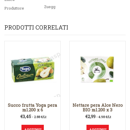
Zuegg
Produttore
PRODOTTI CORRELATI
Succo frutta Yoga pera
Nettare pera Alce Nero
ml.200 x 6
BIO ml.200 x 3
€
3,45
€
2,99
- 2.88 €/Lt
- 4.98 €/Lt
AGGIUNGI
AGGIUNGI