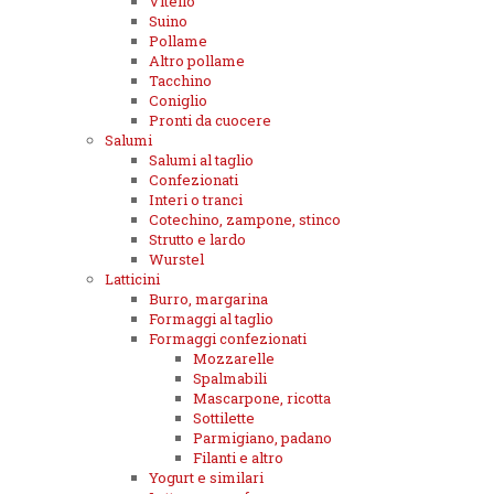
Vitello
Suino
Pollame
Altro pollame
Tacchino
Coniglio
Pronti da cuocere
Salumi
Salumi al taglio
Confezionati
Interi o tranci
Cotechino, zampone, stinco
Strutto e lardo
Wurstel
Latticini
Burro, margarina
Formaggi al taglio
Formaggi confezionati
Mozzarelle
Spalmabili
Mascarpone, ricotta
Sottilette
Parmigiano, padano
Filanti e altro
Yogurt e similari