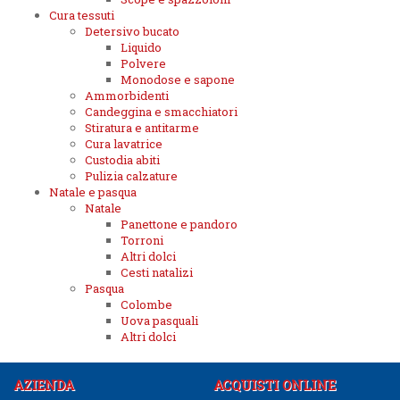
Cura tessuti
Detersivo bucato
Liquido
Polvere
Monodose e sapone
Ammorbidenti
Candeggina e smacchiatori
Stiratura e antitarme
Cura lavatrice
Custodia abiti
Pulizia calzature
Natale e pasqua
Natale
Panettone e pandoro
Torroni
Altri dolci
Cesti natalizi
Pasqua
Colombe
Uova pasquali
Altri dolci
AZIENDA
ACQUISTI ONLINE