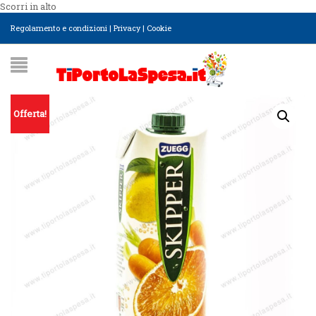
Scorri in alto
Regolamento e condizioni
|
Privacy
|
Cookie
Offerta!