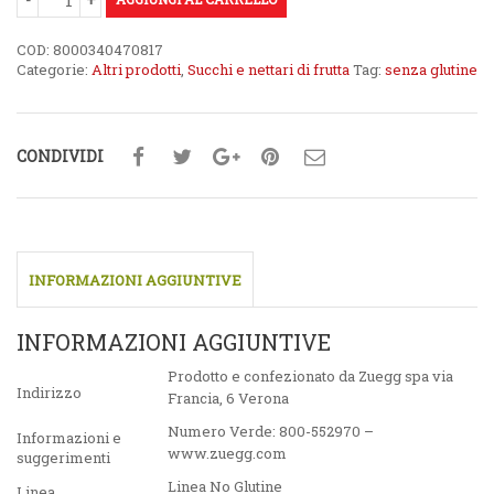
€1,99.
€1,59.
COD:
8000340470817
Categorie:
Altri prodotti
,
Succhi e nettari di frutta
Tag:
senza glutine
CONDIVIDI
INFORMAZIONI AGGIUNTIVE
INFORMAZIONI AGGIUNTIVE
Prodotto e confezionato da Zuegg spa via
Indirizzo
Francia, 6 Verona
Numero Verde: 800-552970 –
Informazioni e
www.zuegg.com
suggerimenti
Linea No Glutine
Linea