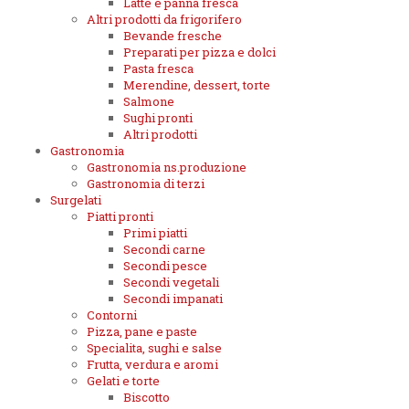
Latte e panna fresca
Altri prodotti da frigorifero
Bevande fresche
Preparati per pizza e dolci
Pasta fresca
Merendine, dessert, torte
Salmone
Sughi pronti
Altri prodotti
Gastronomia
Gastronomia ns.produzione
Gastronomia di terzi
Surgelati
Piatti pronti
Primi piatti
Secondi carne
Secondi pesce
Secondi vegetali
Secondi impanati
Contorni
Pizza, pane e paste
Specialita, sughi e salse
Frutta, verdura e aromi
Gelati e torte
Biscotto