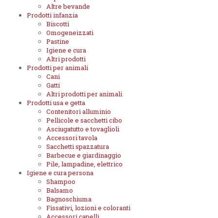
Altre bevande
Prodotti infanzia
Biscotti
Omogeneizzati
Pastine
Igiene e cura
Altri prodotti
Prodotti per animali
Cani
Gatti
Altri prodotti per animali
Prodotti usa e getta
Contenitori alluminio
Pellicole e sacchetti cibo
Asciugatutto e tovaglioli
Accessori tavola
Sacchetti spazzatura
Barbecue e giardinaggio
Pile, lampadine, elettrico
Igiene e cura persona
Shampoo
Balsamo
Bagnoschiuma
Fissativi, lozioni e coloranti
Accessori capelli