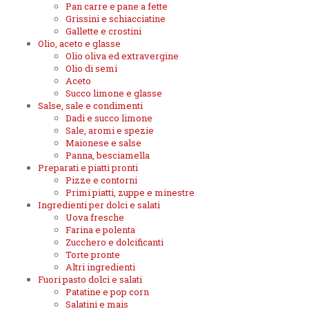
Pan carre e pane a fette
Grissini e schiacciatine
Gallette e crostini
Olio, aceto e glasse
Olio oliva ed extravergine
Olio di semi
Aceto
Succo limone e glasse
Salse, sale e condimenti
Dadi e succo limone
Sale, aromi e spezie
Maionese e salse
Panna, besciamella
Preparati e piatti pronti
Pizze e contorni
Primi piatti, zuppe e minestre
Ingredienti per dolci e salati
Uova fresche
Farina e polenta
Zucchero e dolcificanti
Torte pronte
Altri ingredienti
Fuori pasto dolci e salati
Patatine e pop corn
Salatini e mais