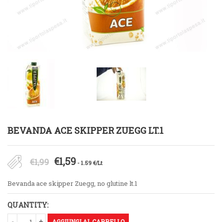
BEVANDA ACE SKIPPER ZUEGG LT.1
Il
Il
€
1,59
€
1,99
- 1.59 €/Lt
prezzo
prezzo
Bevanda ace skipper Zuegg, no glutine lt.1
originale
attuale
QUANTITY:
era:
è:
AGGIUNGI AL CARRELLO