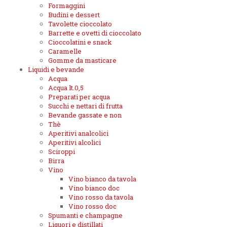
Formaggini
Budini e dessert
Tavolette cioccolato
Barrette e ovetti di cioccolato
Cioccolatini e snack
Caramelle
Gomme da masticare
Liquidi e bevande
Acqua
Acqua lt.0,5
Preparati per acqua
Succhi e nettari di frutta
Bevande gassate e non
Thè
Aperitivi analcolici
Aperitivi alcolici
Sciroppi
Birra
Vino
Vino bianco da tavola
Vino bianco doc
Vino rosso da tavola
Vino rosso doc
Spumanti e champagne
Liquori e distillati