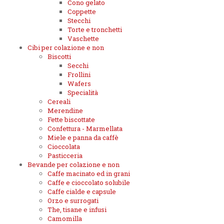
Cono gelato
Coppette
Stecchi
Torte e tronchetti
Vaschette
Cibi per colazione e non
Biscotti
Secchi
Frollini
Wafers
Specialità
Cereali
Merendine
Fette biscottate
Confettura - Marmellata
Miele e panna da caffè
Cioccolata
Pasticceria
Bevande per colazione e non
Caffe macinato ed in grani
Caffe e cioccolato solubile
Caffe cialde e capsule
Orzo e surrogati
The, tisane e infusi
Camomilla