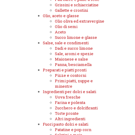
Grissini e schiacciatine
Gallette e crostini
Olio, aceto e glasse
Olio oliva ed extravergine
Olio di semi
Aceto
Succo limone e glasse
Salse, sale e condimenti
Dadi e succo limone
Sale, aromi e spezie
Maionese e salse
Panna, besciamella
Preparati e piatti pronti
Pizze e contorni
Primi piatti, zuppe e
minestre
Ingredienti per dolci e salati
Uova fresche
Farina e polenta
Zucchero e dolcificanti
Torte pronte
Altri ingredienti
Fuori pasto dolci e salati
Patatine e pop corn