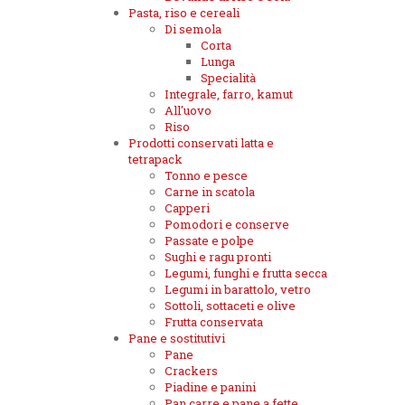
Pasta, riso e cereali
Di semola
Corta
Lunga
Specialità
Integrale, farro, kamut
All'uovo
Riso
Prodotti conservati latta e
tetrapack
Tonno e pesce
Carne in scatola
Capperi
Pomodori e conserve
Passate e polpe
Sughi e ragu pronti
Legumi, funghi e frutta secca
Legumi in barattolo, vetro
Sottoli, sottaceti e olive
Frutta conservata
Pane e sostitutivi
Pane
Crackers
Piadine e panini
Pan carre e pane a fette