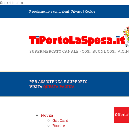
Scorri in alto
Regolamento e condizioni
|
Privacy
|
Cookie
SUPERMERCATO CANALE - COSI' BUONI, COSI' VICIN
PER ASSISTENZA E SUPPORTO
VISITA
QUESTA PAGINA
Offerta!
Novità
Gift Card
Ricette