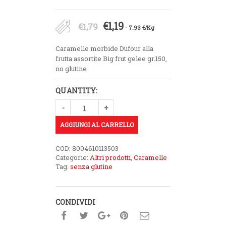
Il
Il
€
1,19
€
1,79
- 7.93 €/Kg
prezzo
prezzo
Caramelle morbide Dufour alla
originale
attuale
frutta assortite Big frut gelee gr.150,
no glutine
era:
è:
€1,79.
€1,19.
QUANTITY:
AGGIUNGI AL CARRELLO
COD:
8004610113503
Categorie:
Altri prodotti
,
Caramelle
Tag:
senza glutine
CONDIVIDI