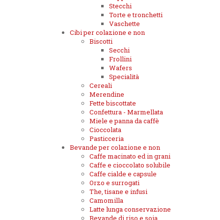
Stecchi
Torte e tronchetti
Vaschette
Cibi per colazione e non
Biscotti
Secchi
Frollini
Wafers
Specialità
Cereali
Merendine
Fette biscottate
Confettura - Marmellata
Miele e panna da caffè
Cioccolata
Pasticceria
Bevande per colazione e non
Caffe macinato ed in grani
Caffe e cioccolato solubile
Caffe cialde e capsule
Orzo e surrogati
The, tisane e infusi
Camomilla
Latte lunga conservazione
Bevande di riso e soia