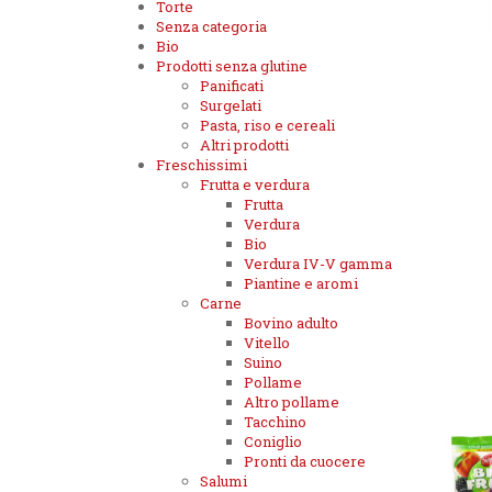
Torte
Senza categoria
Bio
Prodotti senza glutine
Panificati
Surgelati
Pasta, riso e cereali
Altri prodotti
Freschissimi
Frutta e verdura
Frutta
Verdura
Bio
Verdura IV-V gamma
Piantine e aromi
Carne
Bovino adulto
Vitello
Suino
Pollame
Altro pollame
Tacchino
Coniglio
Pronti da cuocere
Salumi