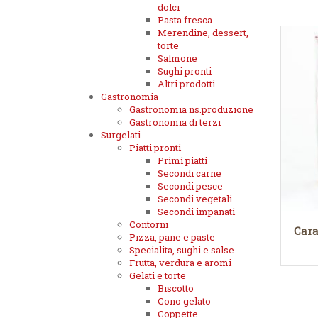
dolci
Pasta fresca
Merendine, dessert,
torte
Salmone
Sughi pronti
Altri prodotti
Gastronomia
Gastronomia ns.produzione
Gastronomia di terzi
Surgelati
Piatti pronti
Primi piatti
Secondi carne
Secondi pesce
Secondi vegetali
Secondi impanati
Contorni
Cara
Pizza, pane e paste
Specialita, sughi e salse
Frutta, verdura e aromi
Gelati e torte
Biscotto
Cono gelato
Coppette