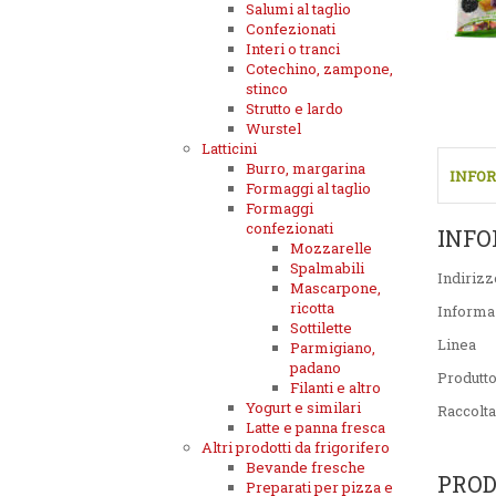
Salumi al taglio
Confezionati
Interi o tranci
Cotechino, zampone,
stinco
Strutto e lardo
Wurstel
Latticini
Burro, margarina
INFOR
Formaggi al taglio
Formaggi
confezionati
INFO
Mozzarelle
Spalmabili
Indirizz
Mascarpone,
ricotta
Informa
Sottilette
Linea
Parmigiano,
padano
Produtt
Filanti e altro
Yogurt e similari
Raccolta
Latte e panna fresca
Altri prodotti da frigorifero
Bevande fresche
PROD
Preparati per pizza e