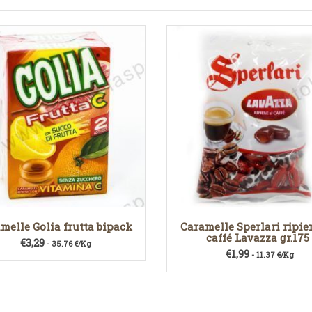
melle Golia frutta bipack
Caramelle Sperlari ripie
caffé Lavazza gr.175
€
3,29
- 35.76 €/Kg
€
1,99
- 11.37 €/Kg