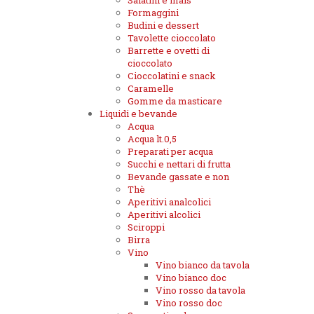
Salatini e mais
Formaggini
Budini e dessert
Tavolette cioccolato
Barrette e ovetti di
cioccolato
Cioccolatini e snack
Caramelle
Gomme da masticare
Liquidi e bevande
Acqua
Acqua lt.0,5
Preparati per acqua
Succhi e nettari di frutta
Bevande gassate e non
Thè
Aperitivi analcolici
Aperitivi alcolici
Sciroppi
Birra
Vino
Vino bianco da tavola
Vino bianco doc
Vino rosso da tavola
Vino rosso doc