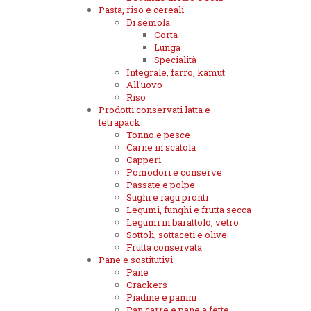
Pasta, riso e cereali
Di semola
Corta
Lunga
Specialità
Integrale, farro, kamut
All'uovo
Riso
Prodotti conservati latta e
tetrapack
Tonno e pesce
Carne in scatola
Capperi
Pomodori e conserve
Passate e polpe
Sughi e ragu pronti
Legumi, funghi e frutta secca
Legumi in barattolo, vetro
Sottoli, sottaceti e olive
Frutta conservata
Pane e sostitutivi
Pane
Crackers
Piadine e panini
Pan carre e pane a fette