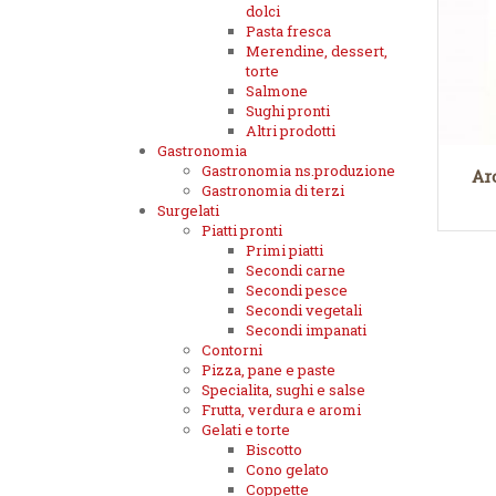
dolci
Pasta fresca
Merendine, dessert,
torte
Salmone
Sughi pronti
Altri prodotti
Gastronomia
Gastronomia ns.produzione
Ar
Gastronomia di terzi
Surgelati
Piatti pronti
Primi piatti
Secondi carne
Secondi pesce
Secondi vegetali
Secondi impanati
Contorni
Pizza, pane e paste
Specialita, sughi e salse
Frutta, verdura e aromi
Gelati e torte
Biscotto
Cono gelato
Coppette