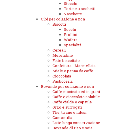
Stecchi
Torte e tronchetti
Vaschette
Cibi per colazione e non
Biscotti
Secchi
Frollini
Wafers
Specialità
Cereali
Merendine
Fette biscottate
Confettura - Marmellata
Miele e panna da caffè
Cioccolata
Pasticceria
Bevande per colazione e non
Caffe macinato ed in grani
Caffe e cioccolato solubile
Caffe cialde e capsule
Orzo e surrogati
The, tisane e infusi
Camomilla
Latte lunga conservazione
Bevande di riso e soia