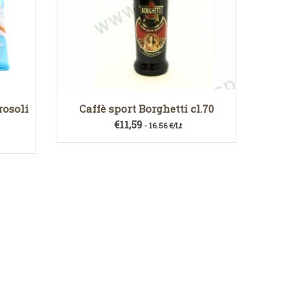
rosoli
Caffè sport Borghetti cl.70
€
11,59
- 16.56 €/Lt