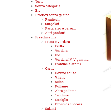
Torte
Senza categoria
Bio
Prodotti senza glutine
Panificati
Surgelati
Pasta, riso e cereali
Altri prodotti
Freschissimi
Frutta e verdura
Frutta
Verdura
Bio
Verdura IV-V gamma
Piantine e aromi
Carne
Bovino adulto
Vitello
Suino
Pollame
Altro pollame
Tacchino
Coniglio
Pronti da cuocere
Salumi