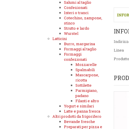
Salumi al taglio
Confezionati
Interi o tranci
INFOR
Cotechino, zampone,
stinco
Strutto e lardo
INFO
Wurstel
Latticini
Indirizz
Burro, margarina
Formaggi al taglio
Linea
Formaggi
Produtt
confezionati
Mozzarelle
Spalmabili
Mascarpone,
PROD
ricotta
Sottilette
Parmigiano,
padano
Filanti e altro
Yogurt e similari
Latte e panna fresca
Altri prodotti da frigorifero
Bevande fresche
Preparati per pizza e