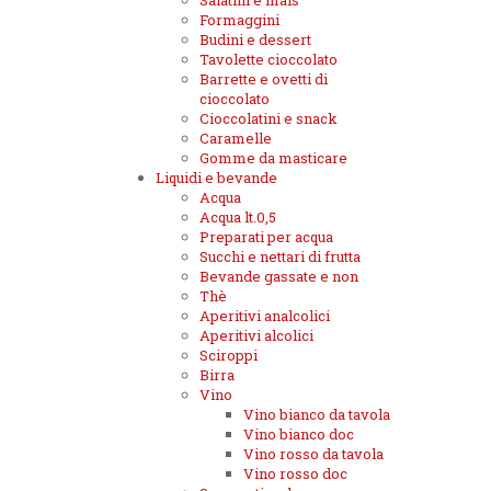
Salatini e mais
Formaggini
Budini e dessert
Tavolette cioccolato
Barrette e ovetti di
cioccolato
Cioccolatini e snack
Caramelle
Gomme da masticare
Liquidi e bevande
Acqua
Acqua lt.0,5
Preparati per acqua
Succhi e nettari di frutta
Bevande gassate e non
Thè
Aperitivi analcolici
Aperitivi alcolici
Sciroppi
Birra
Vino
Vino bianco da tavola
Vino bianco doc
Vino rosso da tavola
Vino rosso doc