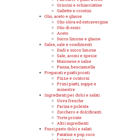
Grissini e schiacciatine
Gallette e crostini
Olio, aceto e glasse
Olio oliva ed extravergine
Olio di semi
Aceto
Succo limone e glasse
Salse, sale e condimenti
Dadi e succo limone
Sale, aromi e spezie
Maionese e salse
Panna, besciamella
Preparati e piatti pronti
Pizze e contorni
Primi piatti, zuppe e
minestre
Ingredienti per dolci e salati
Uova fresche
Farina e polenta
Zucchero e dolcificanti
Torte pronte
Altri ingredienti
Fuori pasto dolci e salati
Patatine e pop corn