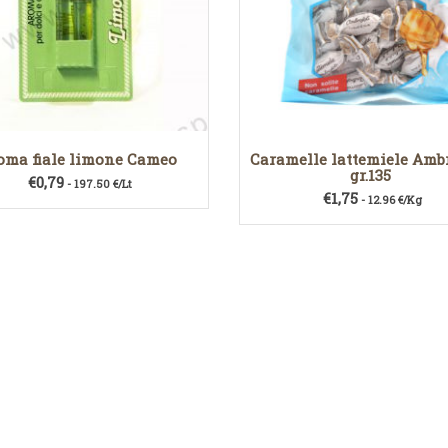
oma fiale limone Cameo
Caramelle lattemiele Amb
gr.135
€
0,79
- 197.50 €/Lt
€
1,75
- 12.96 €/Kg