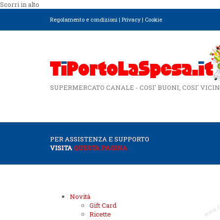
Scorri in alto
Regolamento e condizioni
|
Privacy
|
Cookie
SUPERMERCATO CANALE - COSI' BUONI, COSI' VICIN
PER ASSISTENZA E SUPPORTO
VISITA
QUESTA PAGINA
Novità
Gift Card
Ricette