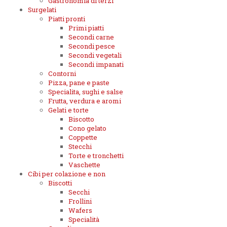
Gastronomia di terzi
Surgelati
Piatti pronti
Primi piatti
Secondi carne
Secondi pesce
Secondi vegetali
Secondi impanati
Contorni
Pizza, pane e paste
Specialita, sughi e salse
Frutta, verdura e aromi
Gelati e torte
Biscotto
Cono gelato
Coppette
Stecchi
Torte e tronchetti
Vaschette
Cibi per colazione e non
Biscotti
Secchi
Frollini
Wafers
Specialità