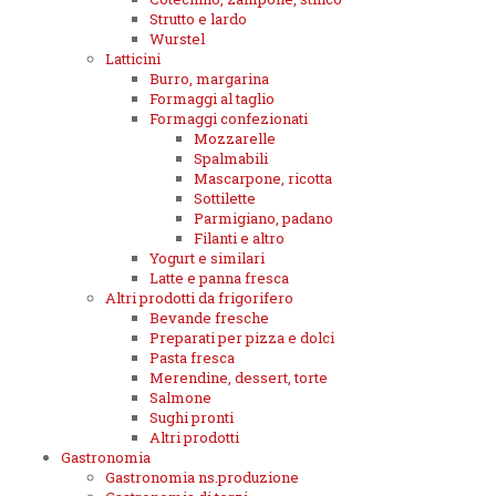
Strutto e lardo
Wurstel
Latticini
Burro, margarina
Formaggi al taglio
Formaggi confezionati
Mozzarelle
Spalmabili
Mascarpone, ricotta
Sottilette
Parmigiano, padano
Filanti e altro
Yogurt e similari
Latte e panna fresca
Altri prodotti da frigorifero
Bevande fresche
Preparati per pizza e dolci
Pasta fresca
Merendine, dessert, torte
Salmone
Sughi pronti
Altri prodotti
Gastronomia
Gastronomia ns.produzione