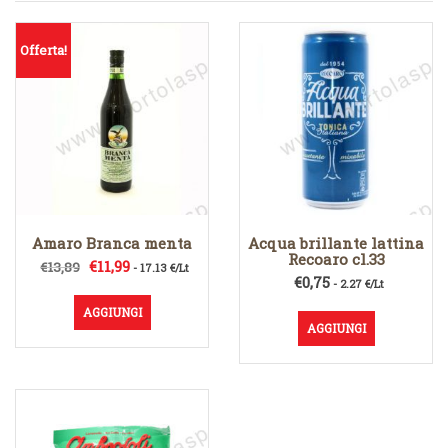
Offerta!
Amaro Branca menta
Acqua brillante lattina
Recoaro cl.33
Il
Il
€
11,99
€
13,89
- 17.13 €/Lt
€
0,75
prezzo
prezzo
- 2.27 €/Lt
originale
attuale
AGGIUNGI
era:
è:
AGGIUNGI
€13,89.
€11,99.