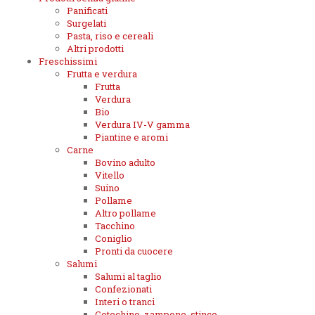
Panificati
Surgelati
Pasta, riso e cereali
Altri prodotti
Freschissimi
Frutta e verdura
Frutta
Verdura
Bio
Verdura IV-V gamma
Piantine e aromi
Carne
Bovino adulto
Vitello
Suino
Pollame
Altro pollame
Tacchino
Coniglio
Pronti da cuocere
Salumi
Salumi al taglio
Confezionati
Interi o tranci
Cotechino, zampone, stinco