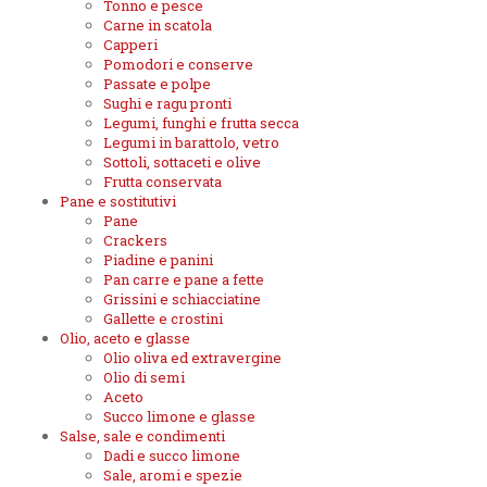
Tonno e pesce
Carne in scatola
Capperi
Pomodori e conserve
Passate e polpe
Sughi e ragu pronti
Legumi, funghi e frutta secca
Legumi in barattolo, vetro
Sottoli, sottaceti e olive
Frutta conservata
Pane e sostitutivi
Pane
Crackers
Piadine e panini
Pan carre e pane a fette
Grissini e schiacciatine
Gallette e crostini
Olio, aceto e glasse
Olio oliva ed extravergine
Olio di semi
Aceto
Succo limone e glasse
Salse, sale e condimenti
Dadi e succo limone
Sale, aromi e spezie