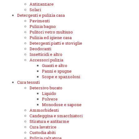
Antizanzare
Solari
Detergenti e pulizia casa
Pavimenti
Pulizia bagno
Pulitori vetro multiuso
Pulizia ed igiene casa
Detergenti piatti e stoviglie
Deodoranti
Insetticidi e altro
Accessori pulizia
Guanti e altro
Panni e spugne
Scope e spazzoloni
Cura tessuti
Detersivo bucato
Liquido
Polvere
Monodose e sapone
Ammorbidenti
Candeggina e smacchiatori
Stiratura e antitarme
Cura lavatrice
Custodia abiti
Pulizia calzature