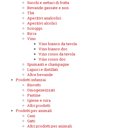
Succhi e nettari di frutta
Bevande gassate e non
Thè
Aperitivi analcolici
Aperitivi alcolici
Sciroppi
Birra
Vino
Vino bianco da tavola
Vino bianco doc
Vino rosso da tavola
Vino rosso doc
Spumanti e champagne
Liquori e distillati
Altre bevande
Prodotti infanzia
Biscotti
Omogeneizzati
Pastine
Igiene e cura
Altri prodotti
Prodotti per animali
Cani
Gatti
Altri prodotti per animali