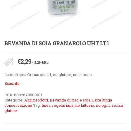
BEVANDA DI SOIA GRANAROLO UHT LT.1
€
2,29
- 2.29 €/Kg
Latte di soia Granarolo lt.1, no glutine, no lattosio
Esaurito
COD:
8002670500011
Categorie:
Altri prodotti
,
Bevande di riso e soia
,
Latte lunga
conservazione
Tag:
linea vegetariana
,
no lattosio
,
no ogm
,
senza
glutine