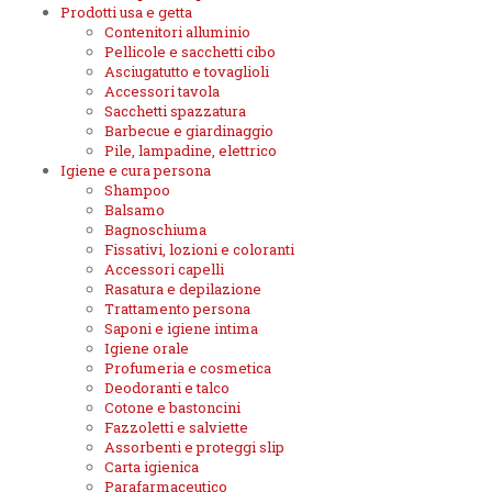
Prodotti usa e getta
Contenitori alluminio
Pellicole e sacchetti cibo
Asciugatutto e tovaglioli
Accessori tavola
Sacchetti spazzatura
Barbecue e giardinaggio
Pile, lampadine, elettrico
Igiene e cura persona
Shampoo
Balsamo
Bagnoschiuma
Fissativi, lozioni e coloranti
Accessori capelli
Rasatura e depilazione
Trattamento persona
Saponi e igiene intima
Igiene orale
Profumeria e cosmetica
Deodoranti e talco
Cotone e bastoncini
Fazzoletti e salviette
Assorbenti e proteggi slip
Carta igienica
Parafarmaceutico