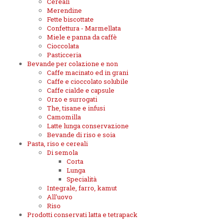
Cereali
Merendine
Fette biscottate
Confettura - Marmellata
Miele e panna da caffè
Cioccolata
Pasticceria
Bevande per colazione e non
Caffe macinato ed in grani
Caffe e cioccolato solubile
Caffe cialde e capsule
Orzo e surrogati
The, tisane e infusi
Camomilla
Latte lunga conservazione
Bevande di riso e soia
Pasta, riso e cereali
Di semola
Corta
Lunga
Specialità
Integrale, farro, kamut
All'uovo
Riso
Prodotti conservati latta e tetrapack