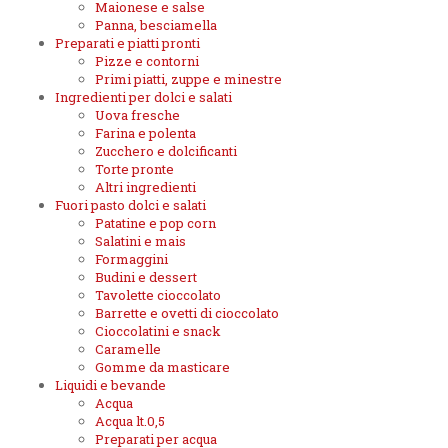
Maionese e salse
Panna, besciamella
Preparati e piatti pronti
Pizze e contorni
Primi piatti, zuppe e minestre
Ingredienti per dolci e salati
Uova fresche
Farina e polenta
Zucchero e dolcificanti
Torte pronte
Altri ingredienti
Fuori pasto dolci e salati
Patatine e pop corn
Salatini e mais
Formaggini
Budini e dessert
Tavolette cioccolato
Barrette e ovetti di cioccolato
Cioccolatini e snack
Caramelle
Gomme da masticare
Liquidi e bevande
Acqua
Acqua lt.0,5
Preparati per acqua