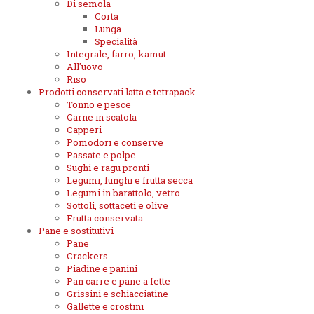
Di semola
Corta
Lunga
Specialità
Integrale, farro, kamut
All'uovo
Riso
Prodotti conservati latta e tetrapack
Tonno e pesce
Carne in scatola
Capperi
Pomodori e conserve
Passate e polpe
Sughi e ragu pronti
Legumi, funghi e frutta secca
Legumi in barattolo, vetro
Sottoli, sottaceti e olive
Frutta conservata
Pane e sostitutivi
Pane
Crackers
Piadine e panini
Pan carre e pane a fette
Grissini e schiacciatine
Gallette e crostini