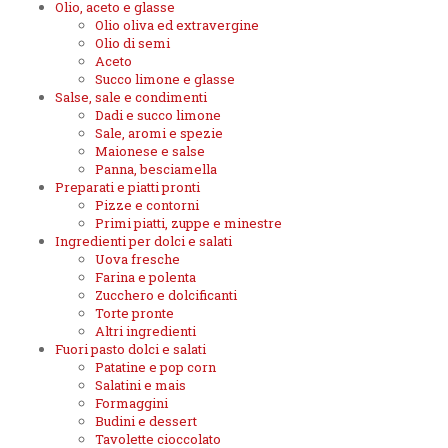
Olio, aceto e glasse
Olio oliva ed extravergine
Olio di semi
Aceto
Succo limone e glasse
Salse, sale e condimenti
Dadi e succo limone
Sale, aromi e spezie
Maionese e salse
Panna, besciamella
Preparati e piatti pronti
Pizze e contorni
Primi piatti, zuppe e minestre
Ingredienti per dolci e salati
Uova fresche
Farina e polenta
Zucchero e dolcificanti
Torte pronte
Altri ingredienti
Fuori pasto dolci e salati
Patatine e pop corn
Salatini e mais
Formaggini
Budini e dessert
Tavolette cioccolato