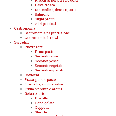
Preparati per pizza e dolci
Pasta fresca
Merendine, dessert, torte
Salmone
Sughi pronti
Altri prodotti
Gastronomia
Gastronomia ns.produzione
Gastronomia di terzi
Surgelati
Piatti pronti
Primi piatti
Secondi carne
Secondi pesce
Secondi vegetali
Secondi impanati
Contorni
Pizza, pane e paste
Specialita, sughi e salse
Frutta, verdura e aromi
Gelati e torte
Biscotto
Cono gelato
Coppette
Stecchi