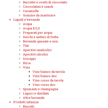
Barrette e ovetti di cioccolato
Cioccolatini e snack
Caramelle
Gomme da masticare
Liquidi e bevande
Acqua
Acqua lt.0,5
Preparati per acqua
Succhi e nettari di frutta
Bevande gassate e non
Thè
Aperitivi analcolici
Aperitivi alcolici
Sciroppi
Birra
Vino
Vino bianco da tavola
Vino bianco doc
Vino rosso da tavola
Vino rosso doc
Spumanti e champagne
Liquori e distillati
Altre bevande
Prodotti infanzia
Biscotti