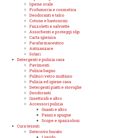
Igiene orale
Profumeria e cosmetica
Deodoranti e talco
Cotone e bastoncini
Fazzoletti e salviette
Assorbenti e proteggi slip
Carta igienica
Parafarmaceutico
Antizanzare
Solari
Detergenti e pulizia casa
Pavimenti
Pulizia bagno
Pulitori vetro multiuso
Pulizia ed igiene casa
Detergenti piatti e stoviglie
Deodoranti
Insetticidi e altro
Accessori pulizia
Guanti e altro
Panni e spugne
Scope e spazzoloni
Cura tessuti
Detersivo bucato
Liquido