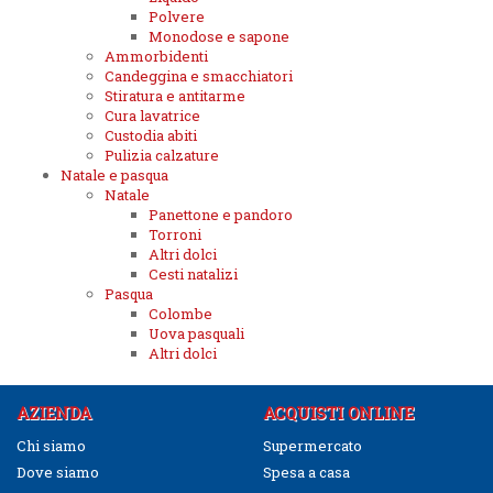
Polvere
Monodose e sapone
Ammorbidenti
Candeggina e smacchiatori
Stiratura e antitarme
Cura lavatrice
Custodia abiti
Pulizia calzature
Natale e pasqua
Natale
Panettone e pandoro
Torroni
Altri dolci
Cesti natalizi
Pasqua
Colombe
Uova pasquali
Altri dolci
AZIENDA
ACQUISTI ONLINE
Chi siamo
Supermercato
Dove siamo
Spesa a casa