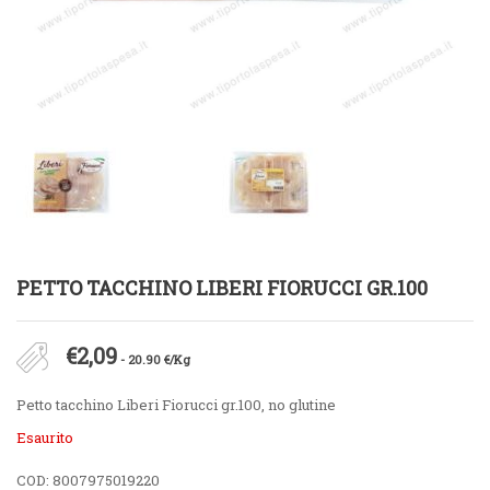
PETTO TACCHINO LIBERI FIORUCCI GR.100
€
2,09
- 20.90 €/Kg
Petto tacchino Liberi Fiorucci gr.100, no glutine
Esaurito
COD:
8007975019220