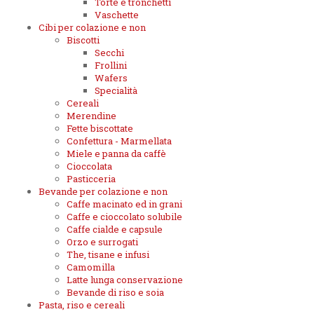
Torte e tronchetti
Vaschette
Cibi per colazione e non
Biscotti
Secchi
Frollini
Wafers
Specialità
Cereali
Merendine
Fette biscottate
Confettura - Marmellata
Miele e panna da caffè
Cioccolata
Pasticceria
Bevande per colazione e non
Caffe macinato ed in grani
Caffe e cioccolato solubile
Caffe cialde e capsule
Orzo e surrogati
The, tisane e infusi
Camomilla
Latte lunga conservazione
Bevande di riso e soia
Pasta, riso e cereali