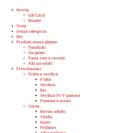
Novità
Gift Card
Ricette
Torte
Senza categoria
Bio
Prodotti senza glutine
Panificati
Surgelati
Pasta, riso e cereali
Altri prodotti
Freschissimi
Frutta e verdura
Frutta
Verdura
Bio
Verdura IV-V gamma
Piantine e aromi
Carne
Bovino adulto
Vitello
Suino
Pollame
Altro pollame