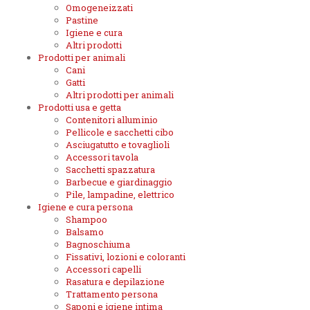
Omogeneizzati
Pastine
Igiene e cura
Altri prodotti
Prodotti per animali
Cani
Gatti
Altri prodotti per animali
Prodotti usa e getta
Contenitori alluminio
Pellicole e sacchetti cibo
Asciugatutto e tovaglioli
Accessori tavola
Sacchetti spazzatura
Barbecue e giardinaggio
Pile, lampadine, elettrico
Igiene e cura persona
Shampoo
Balsamo
Bagnoschiuma
Fissativi, lozioni e coloranti
Accessori capelli
Rasatura e depilazione
Trattamento persona
Saponi e igiene intima