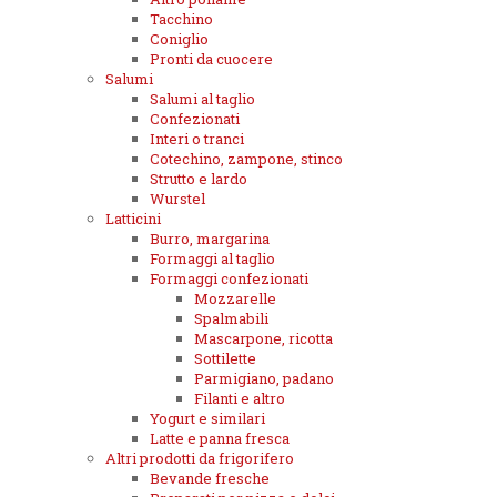
Tacchino
Coniglio
Pronti da cuocere
Salumi
Salumi al taglio
Confezionati
Interi o tranci
Cotechino, zampone, stinco
Strutto e lardo
Wurstel
Latticini
Burro, margarina
Formaggi al taglio
Formaggi confezionati
Mozzarelle
Spalmabili
Mascarpone, ricotta
Sottilette
Parmigiano, padano
Filanti e altro
Yogurt e similari
Latte e panna fresca
Altri prodotti da frigorifero
Bevande fresche