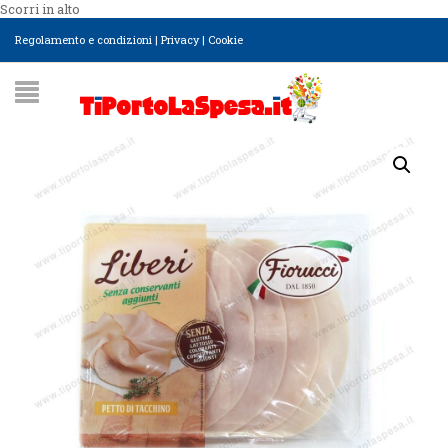
Scorri in alto
Regolamento e condizioni
|
Privacy
|
Cookie