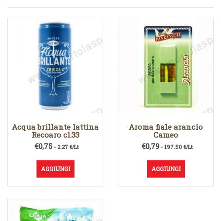
Acqua brillante lattina
Aroma fiale arancio
Recoaro cl.33
Cameo
€
0,75
€
0,79
- 2.27 €/Lt
- 197.50 €/Lt
AGGIUNGI
AGGIUNGI