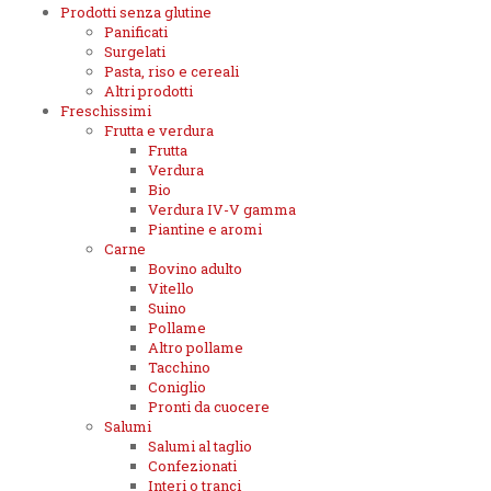
Prodotti senza glutine
Panificati
Surgelati
Pasta, riso e cereali
Altri prodotti
Freschissimi
Frutta e verdura
Frutta
Verdura
Bio
Verdura IV-V gamma
Piantine e aromi
Carne
Bovino adulto
Vitello
Suino
Pollame
Altro pollame
Tacchino
Coniglio
Pronti da cuocere
Salumi
Salumi al taglio
Confezionati
Interi o tranci