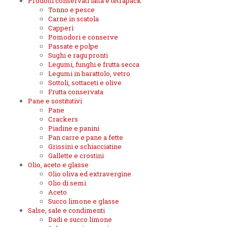
Prodotti conservati latta e tetrapack
Tonno e pesce
Carne in scatola
Capperi
Pomodori e conserve
Passate e polpe
Sughi e ragu pronti
Legumi, funghi e frutta secca
Legumi in barattolo, vetro
Sottoli, sottaceti e olive
Frutta conservata
Pane e sostitutivi
Pane
Crackers
Piadine e panini
Pan carre e pane a fette
Grissini e schiacciatine
Gallette e crostini
Olio, aceto e glasse
Olio oliva ed extravergine
Olio di semi
Aceto
Succo limone e glasse
Salse, sale e condimenti
Dadi e succo limone