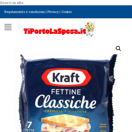
Scorri in alto
Regolamento e condizioni
|
Privacy
|
Cookie