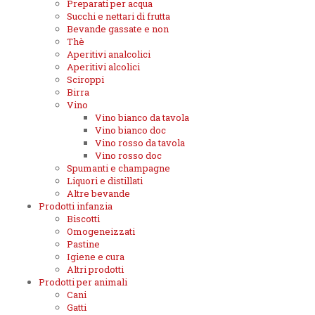
Preparati per acqua
Succhi e nettari di frutta
Bevande gassate e non
Thè
Aperitivi analcolici
Aperitivi alcolici
Sciroppi
Birra
Vino
Vino bianco da tavola
Vino bianco doc
Vino rosso da tavola
Vino rosso doc
Spumanti e champagne
Liquori e distillati
Altre bevande
Prodotti infanzia
Biscotti
Omogeneizzati
Pastine
Igiene e cura
Altri prodotti
Prodotti per animali
Cani
Gatti