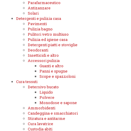
Parafarmaceutico
Antizanzare
Solari
Detergenti e pulizia casa
Pavimenti
Pulizia bagno
Pulitori vetro multiuso
Pulizia ed igiene casa
Detergenti piatti e stoviglie
Deodoranti
Insetticidi e altro
Accessori pulizia
Guanti e altro
Panni e spugne
Scope e spazzoloni
Cura tessuti
Detersivo bucato
Liquido
Polvere
Monodose e sapone
Ammorbidenti
Candeggina e smacchiatori
Stiratura e antitarme
Cura lavatrice
Custodia abiti