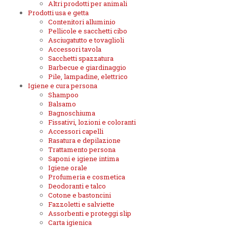
Altri prodotti per animali
Prodotti usa e getta
Contenitori alluminio
Pellicole e sacchetti cibo
Asciugatutto e tovaglioli
Accessori tavola
Sacchetti spazzatura
Barbecue e giardinaggio
Pile, lampadine, elettrico
Igiene e cura persona
Shampoo
Balsamo
Bagnoschiuma
Fissativi, lozioni e coloranti
Accessori capelli
Rasatura e depilazione
Trattamento persona
Saponi e igiene intima
Igiene orale
Profumeria e cosmetica
Deodoranti e talco
Cotone e bastoncini
Fazzoletti e salviette
Assorbenti e proteggi slip
Carta igienica