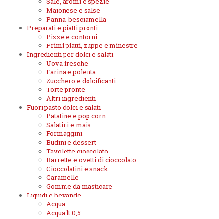
Sale, aromi e spezie
Maionese e salse
Panna, besciamella
Preparati e piatti pronti
Pizze e contorni
Primi piatti, zuppe e minestre
Ingredienti per dolci e salati
Uova fresche
Farina e polenta
Zucchero e dolcificanti
Torte pronte
Altri ingredienti
Fuori pasto dolci e salati
Patatine e pop corn
Salatini e mais
Formaggini
Budini e dessert
Tavolette cioccolato
Barrette e ovetti di cioccolato
Cioccolatini e snack
Caramelle
Gomme da masticare
Liquidi e bevande
Acqua
Acqua lt.0,5