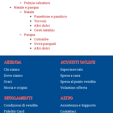
Pulizia calzature
Natale e pasqua
Natale
Panettone e pandoro
Torroni
Altri dolci
Cesti natalizi
Pasqua
Colombe
Uova pasquali
Altri dolci
AZIENDA
ACQUISTI ONLINE
Chi siamo
Supermercato
Dove siamo
Spesa a casa
Orari
Spesa al punto vendita
Storia e origini
Volantino offerta
REGOLAMENTI
ALTRO
Condizioni di vendita
Assistenza e Supporto
Fidelity Card
Contattaci