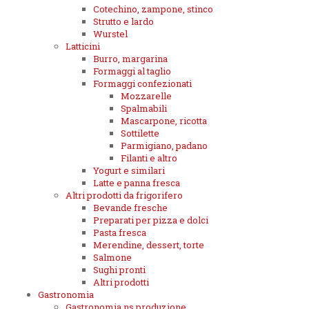
Cotechino, zampone, stinco
Strutto e lardo
Wurstel
Latticini
Burro, margarina
Formaggi al taglio
Formaggi confezionati
Mozzarelle
Spalmabili
Mascarpone, ricotta
Sottilette
Parmigiano, padano
Filanti e altro
Yogurt e similari
Latte e panna fresca
Altri prodotti da frigorifero
Bevande fresche
Preparati per pizza e dolci
Pasta fresca
Merendine, dessert, torte
Salmone
Sughi pronti
Altri prodotti
Gastronomia
Gastronomia ns.produzione