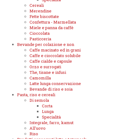
Cereali
Merendine
Fette biscottate
Confettura - Marmellata
Miele e panna da caffè
Cioccolata
Pasticceria
Bevande per colazione e non
Caffe macinato ed in grani
Caffe e cioccolato solubile
Caffe cialde e capsule
Orzo e surrogati
The, tisane e infusi
Camomilla
Latte lunga conservazione
Bevande di riso e soia
Pasta, riso e cereali
Di semola
Corta
Lunga
Specialità
Integrale, farro, kamut
All'uovo
Riso