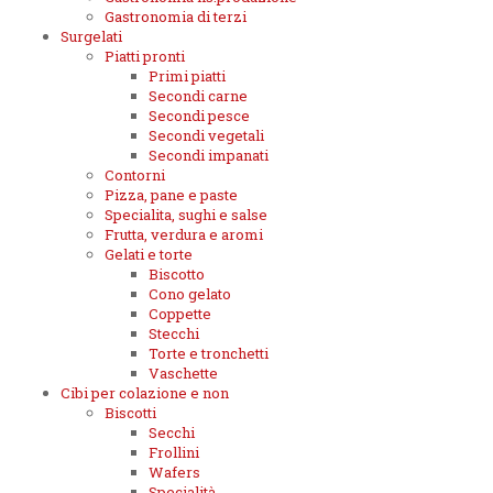
Gastronomia di terzi
Surgelati
Piatti pronti
Primi piatti
Secondi carne
Secondi pesce
Secondi vegetali
Secondi impanati
Contorni
Pizza, pane e paste
Specialita, sughi e salse
Frutta, verdura e aromi
Gelati e torte
Biscotto
Cono gelato
Coppette
Stecchi
Torte e tronchetti
Vaschette
Cibi per colazione e non
Biscotti
Secchi
Frollini
Wafers
Specialità