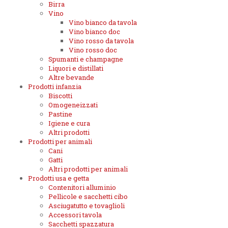
Birra
Vino
Vino bianco da tavola
Vino bianco doc
Vino rosso da tavola
Vino rosso doc
Spumanti e champagne
Liquori e distillati
Altre bevande
Prodotti infanzia
Biscotti
Omogeneizzati
Pastine
Igiene e cura
Altri prodotti
Prodotti per animali
Cani
Gatti
Altri prodotti per animali
Prodotti usa e getta
Contenitori alluminio
Pellicole e sacchetti cibo
Asciugatutto e tovaglioli
Accessori tavola
Sacchetti spazzatura