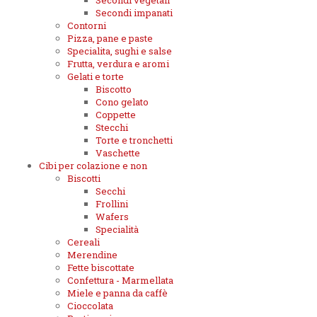
Secondi vegetali
Secondi impanati
Contorni
Pizza, pane e paste
Specialita, sughi e salse
Frutta, verdura e aromi
Gelati e torte
Biscotto
Cono gelato
Coppette
Stecchi
Torte e tronchetti
Vaschette
Cibi per colazione e non
Biscotti
Secchi
Frollini
Wafers
Specialità
Cereali
Merendine
Fette biscottate
Confettura - Marmellata
Miele e panna da caffè
Cioccolata