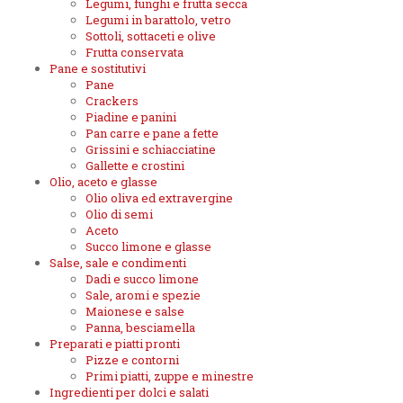
Legumi, funghi e frutta secca
Legumi in barattolo, vetro
Sottoli, sottaceti e olive
Frutta conservata
Pane e sostitutivi
Pane
Crackers
Piadine e panini
Pan carre e pane a fette
Grissini e schiacciatine
Gallette e crostini
Olio, aceto e glasse
Olio oliva ed extravergine
Olio di semi
Aceto
Succo limone e glasse
Salse, sale e condimenti
Dadi e succo limone
Sale, aromi e spezie
Maionese e salse
Panna, besciamella
Preparati e piatti pronti
Pizze e contorni
Primi piatti, zuppe e minestre
Ingredienti per dolci e salati