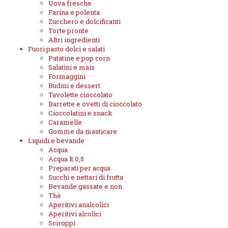
Uova fresche
Farina e polenta
Zucchero e dolcificanti
Torte pronte
Altri ingredienti
Fuori pasto dolci e salati
Patatine e pop corn
Salatini e mais
Formaggini
Budini e dessert
Tavolette cioccolato
Barrette e ovetti di cioccolato
Cioccolatini e snack
Caramelle
Gomme da masticare
Liquidi e bevande
Acqua
Acqua lt.0,5
Preparati per acqua
Succhi e nettari di frutta
Bevande gassate e non
Thè
Aperitivi analcolici
Aperitivi alcolici
Sciroppi