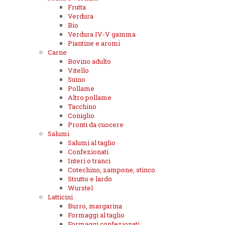
Frutta
Verdura
Bio
Verdura IV-V gamma
Piantine e aromi
Carne
Bovino adulto
Vitello
Suino
Pollame
Altro pollame
Tacchino
Coniglio
Pronti da cuocere
Salumi
Salumi al taglio
Confezionati
Interi o tranci
Cotechino, zampone, stinco
Strutto e lardo
Wurstel
Latticini
Burro, margarina
Formaggi al taglio
Formaggi confezionati