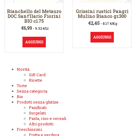
Bianchello del Metauro
Grissini rustici Pangri
DOC Sant’Ilario Fiorini
Mulino Bianco gr.300
BIO cl.75
€
2,45
- 8.17 €/Kg
€
6,99
- 9.32 €/Lt
AGGIUNGI
AGGIUNGI
Novità
Gift Card
Ricette
Torte
Senza categoria
Bio
Prodotti senza glutine
Panificati
Surgelati
Pasta, riso e cereali
Altri prodotti
Freschissimi
Frutta e verdura