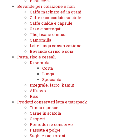
Pasticceria
Bevande per colazione e non
Caffe macinato ed in grani
Caffe e cioccolato solubile
Caffe cialde e capsule
Orzo e surrogati
The, tisane e infusi
Camomilla
Latte lunga conservazione
Bevande di riso e soia
Pasta, riso e cereali
Di semola
Corta
Lunga
Specialità
Integrale, farro, kamut
All'uovo
Riso
Prodotti conservati latta e tetrapack
Tonno e pesce
Carne in scatola
Capperi
Pomodori e conserve
Passate e polpe
Sughi e ragu pronti