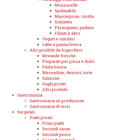
Mozzarelle
Spalmabili
Mascarpone, ricotta
Sottilette
Parmigiano, padano
Filanti e altro
Yogurt e similari
Latte e panna fresca
Altri prodotti da frigorifero
Bevande fresche
Preparati per pizza e dolci
Pasta fresca
Merendine, dessert, torte
Salmone
Sughi pronti
Altri prodotti
Gastronomia
Gastronomia ns.produzione
Gastronomia di terzi
Surgelati
Piatti pronti
Primi piatti
Secondi carne
Secondi pesce