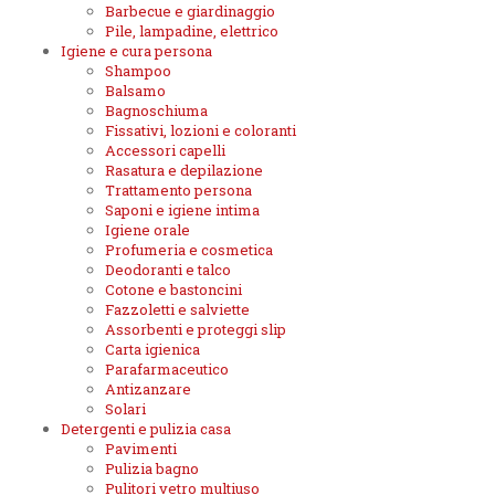
Barbecue e giardinaggio
Pile, lampadine, elettrico
Igiene e cura persona
Shampoo
Balsamo
Bagnoschiuma
Fissativi, lozioni e coloranti
Accessori capelli
Rasatura e depilazione
Trattamento persona
Saponi e igiene intima
Igiene orale
Profumeria e cosmetica
Deodoranti e talco
Cotone e bastoncini
Fazzoletti e salviette
Assorbenti e proteggi slip
Carta igienica
Parafarmaceutico
Antizanzare
Solari
Detergenti e pulizia casa
Pavimenti
Pulizia bagno
Pulitori vetro multiuso