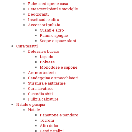
Pulizia ed igiene casa
Detergenti piatti e stoviglie
Deodoranti
Insetticidi e altro
Accessori pulizia
Guanti e altro
Panni e spugne
Scope e spazzoloni
Cura tessuti
Detersivo bucato
Liquido
Polvere
Monodose e sapone
Ammorbidenti
Candeggina e smacchiatori
Stiratura e antitarme
Cura lavatrice
Custodia abiti
Pulizia calzature
Natale e pasqua
Natale
Panettone e pandoro
Torroni
Altri dolci
Cesti natalizi