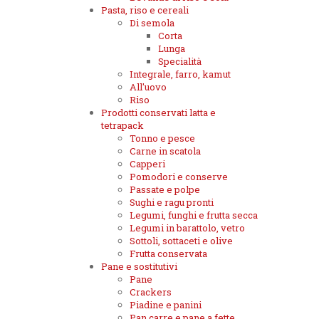
Pasta, riso e cereali
Di semola
Corta
Lunga
Specialità
Integrale, farro, kamut
All'uovo
Riso
Prodotti conservati latta e
tetrapack
Tonno e pesce
Carne in scatola
Capperi
Pomodori e conserve
Passate e polpe
Sughi e ragu pronti
Legumi, funghi e frutta secca
Legumi in barattolo, vetro
Sottoli, sottaceti e olive
Frutta conservata
Pane e sostitutivi
Pane
Crackers
Piadine e panini
Pan carre e pane a fette