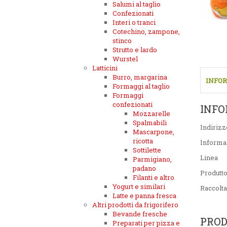
Salumi al taglio
Confezionati
Interi o tranci
Cotechino, zampone,
stinco
Strutto e lardo
Wurstel
Latticini
Burro, margarina
INFOR
Formaggi al taglio
Formaggi
confezionati
INFO
Mozzarelle
Spalmabili
Indirizz
Mascarpone,
ricotta
Informa
Sottilette
Linea
Parmigiano,
padano
Produtt
Filanti e altro
Yogurt e similari
Raccolta
Latte e panna fresca
Altri prodotti da frigorifero
Bevande fresche
PROD
Preparati per pizza e