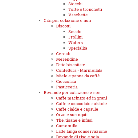
Stecchi
Torte e tronchetti
Vaschette
Cibi per colazione e non
Biscotti
Secchi
Frollini
Wafers
Specialità
Cereali
Merendine
Fette biscottate
Confettura - Marmellata
Miele e panna da caffè
Cioccolata
Pasticceria
Bevande per colazione e non
Caffe macinato ed in grani
Caffe e cioccolato solubile
Caffe cialde e capsule
Orzo e surrogati
The, tisane e infusi
Camomilla
Latte lunga conservazione
Bevande di riso e soia