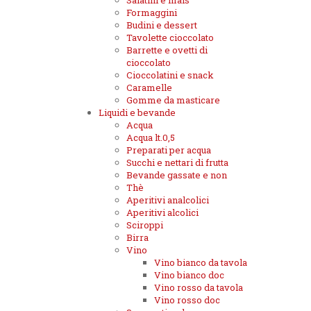
Salatini e mais
Formaggini
Budini e dessert
Tavolette cioccolato
Barrette e ovetti di
cioccolato
Cioccolatini e snack
Caramelle
Gomme da masticare
Liquidi e bevande
Acqua
Acqua lt.0,5
Preparati per acqua
Succhi e nettari di frutta
Bevande gassate e non
Thè
Aperitivi analcolici
Aperitivi alcolici
Sciroppi
Birra
Vino
Vino bianco da tavola
Vino bianco doc
Vino rosso da tavola
Vino rosso doc