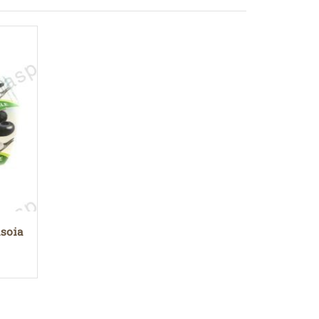
lsoia