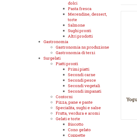
dolci
Pasta fresca
Merendine, dessert,
torte
Salmone
Sughi pronti
Altri prodotti
Gastronomia
Gastronomia ns.produzione
Gastronomia di terzi
Surgelati
Piatti pronti
Primi piatti
Secondi carne
Secondi pesce
Secondi vegetali
Secondi impanati
Contorni
Yogu
Pizza, pane e paste
Specialita, sughi e salse
Frutta, verdura e aromi
Gelati e torte
Biscotto
Cono gelato
Coppette