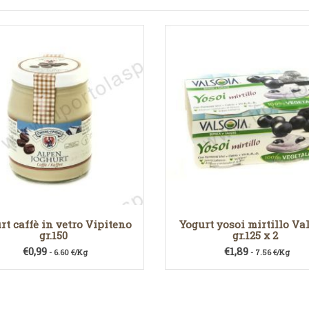
rt caffè in vetro Vipiteno
Yogurt yosoi mirtillo Va
gr.150
gr.125 x 2
€
0,99
€
1,89
- 6.60 €/Kg
- 7.56 €/Kg