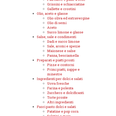
Grissini e schiacciatine
Gallette e crostini
Olio, aceto e glasse
Olio oliva ed extravergine
Olio di semi
Aceto
Succo limone e glasse
Salse, sale e condimenti
Dadi e succo limone
Sale, aromi e spezie
Maionese e salse
Panna, besciamella
Preparati e piatti pronti
Pizze e contorni
Primi piatti, zuppe e
minestre
Ingredienti per dolci e salati
Uova fresche
Farina e polenta
Zucchero e dolcificanti
Torte pronte
Altri ingredienti
Fuori pasto dolci e salati
Patatine e pop corn