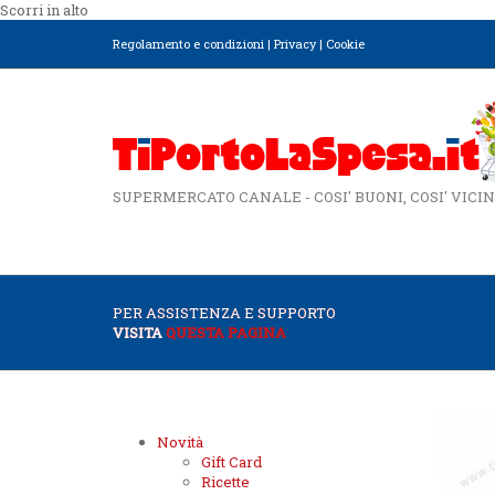
Scorri in alto
Regolamento e condizioni
|
Privacy
|
Cookie
SUPERMERCATO CANALE - COSI' BUONI, COSI' VICIN
PER ASSISTENZA E SUPPORTO
VISITA
QUESTA PAGINA
Novità
Gift Card
Ricette