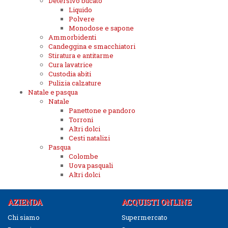
Detersivo bucato
Liquido
Polvere
Monodose e sapone
Ammorbidenti
Candeggina e smacchiatori
Stiratura e antitarme
Cura lavatrice
Custodia abiti
Pulizia calzature
Natale e pasqua
Natale
Panettone e pandoro
Torroni
Altri dolci
Cesti natalizi
Pasqua
Colombe
Uova pasquali
Altri dolci
AZIENDA
ACQUISTI ONLINE
Chi siamo
Supermercato