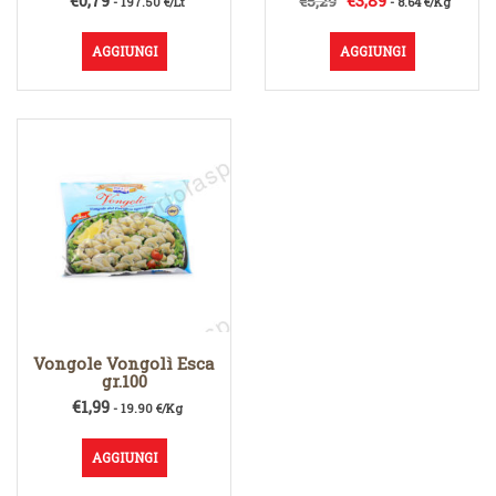
€
0,79
€
3,89
€
5,29
- 197.50 €/Lt
- 8.64 €/Kg
prezzo
prezzo
originale
attuale
AGGIUNGI
AGGIUNGI
era:
è:
€5,29.
€3,89.
Vongole Vongolì Esca
gr.100
€
1,99
- 19.90 €/Kg
AGGIUNGI