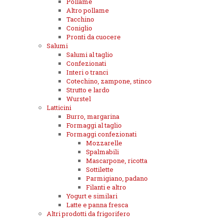
Pollame
Altro pollame
Tacchino
Coniglio
Pronti da cuocere
Salumi
Salumi al taglio
Confezionati
Interi o tranci
Cotechino, zampone, stinco
Strutto e lardo
Wurstel
Latticini
Burro, margarina
Formaggi al taglio
Formaggi confezionati
Mozzarelle
Spalmabili
Mascarpone, ricotta
Sottilette
Parmigiano, padano
Filanti e altro
Yogurt e similari
Latte e panna fresca
Altri prodotti da frigorifero