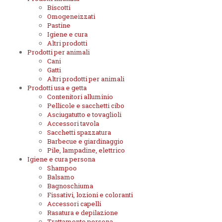
Biscotti
Omogeneizzati
Pastine
Igiene e cura
Altri prodotti
Prodotti per animali
Cani
Gatti
Altri prodotti per animali
Prodotti usa e getta
Contenitori alluminio
Pellicole e sacchetti cibo
Asciugatutto e tovaglioli
Accessori tavola
Sacchetti spazzatura
Barbecue e giardinaggio
Pile, lampadine, elettrico
Igiene e cura persona
Shampoo
Balsamo
Bagnoschiuma
Fissativi, lozioni e coloranti
Accessori capelli
Rasatura e depilazione
Trattamento persona