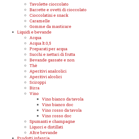
Tavolette cioccolato
Barrette e ovetti di cioccolato
Cioccolatini e snack
Caramelle
Gomme da masticare
Liquidi e bevande
Acqua
Acqua lt.0,5
Preparati per acqua
Succhi e nettari di frutta
Bevande gassate e non
Thè
Aperitivi analcolici
Aperitivi alcolici
Sciroppi
Birra
Vino
Vino bianco da tavola
Vino bianco doc
Vino rosso da tavola
Vino rosso doc
Spumanti e champagne
Liquori e distillati
Altre bevande
Prodotti infanzia