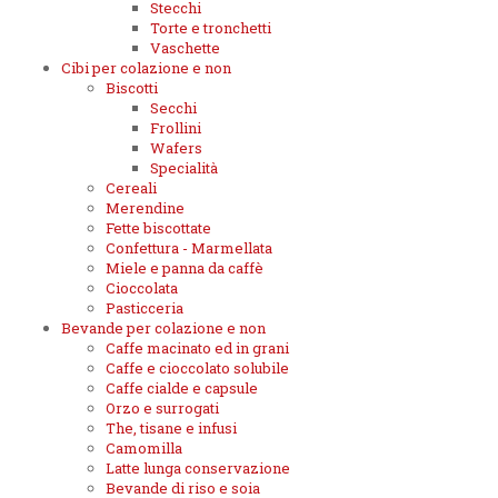
Stecchi
Torte e tronchetti
Vaschette
Cibi per colazione e non
Biscotti
Secchi
Frollini
Wafers
Specialità
Cereali
Merendine
Fette biscottate
Confettura - Marmellata
Miele e panna da caffè
Cioccolata
Pasticceria
Bevande per colazione e non
Caffe macinato ed in grani
Caffe e cioccolato solubile
Caffe cialde e capsule
Orzo e surrogati
The, tisane e infusi
Camomilla
Latte lunga conservazione
Bevande di riso e soia