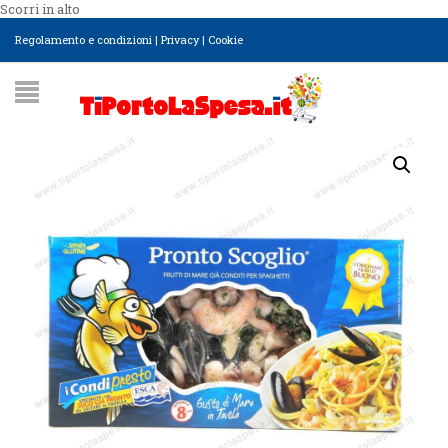
Scorri in alto
Regolamento e condizioni
|
Privacy
|
Cookie