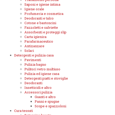
Saponi e igiene intima
Igiene orale
Profumeria e cosmetica
Deodoranti e talco
Cotone e bastoncini
Fazzoletti e salviette
Assorbenti e proteggi slip
Carta igienica
Parafarmaceutico
Antizanzare
Solari
Detergenti e pulizia casa
Pavimenti
Pulizia bagno
Pulitori vetro multiuso
Pulizia ed igiene casa
Detergenti piatti e stoviglie
Deodoranti
Insetticidi e altro
Accessori pulizia
Guanti e altro
Panni e spugne
Scope e spazzoloni
Cura tessuti