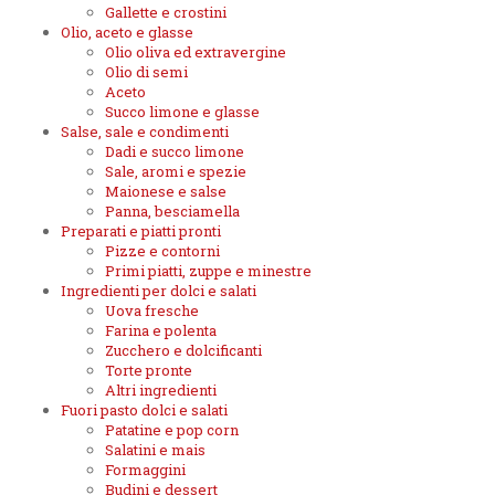
Gallette e crostini
Olio, aceto e glasse
Olio oliva ed extravergine
Olio di semi
Aceto
Succo limone e glasse
Salse, sale e condimenti
Dadi e succo limone
Sale, aromi e spezie
Maionese e salse
Panna, besciamella
Preparati e piatti pronti
Pizze e contorni
Primi piatti, zuppe e minestre
Ingredienti per dolci e salati
Uova fresche
Farina e polenta
Zucchero e dolcificanti
Torte pronte
Altri ingredienti
Fuori pasto dolci e salati
Patatine e pop corn
Salatini e mais
Formaggini
Budini e dessert