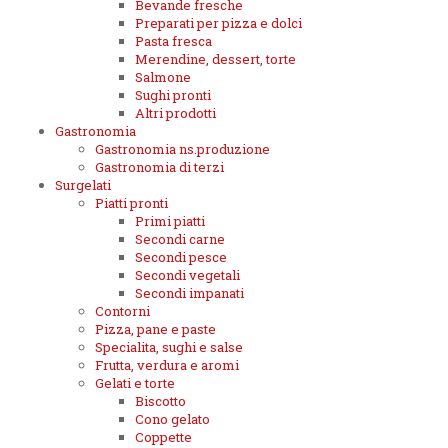
Bevande fresche
Preparati per pizza e dolci
Pasta fresca
Merendine, dessert, torte
Salmone
Sughi pronti
Altri prodotti
Gastronomia
Gastronomia ns.produzione
Gastronomia di terzi
Surgelati
Piatti pronti
Primi piatti
Secondi carne
Secondi pesce
Secondi vegetali
Secondi impanati
Contorni
Pizza, pane e paste
Specialita, sughi e salse
Frutta, verdura e aromi
Gelati e torte
Biscotto
Cono gelato
Coppette