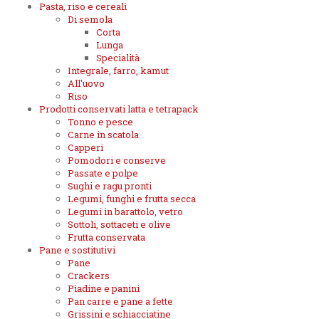
Pasta, riso e cereali
Di semola
Corta
Lunga
Specialità
Integrale, farro, kamut
All'uovo
Riso
Prodotti conservati latta e tetrapack
Tonno e pesce
Carne in scatola
Capperi
Pomodori e conserve
Passate e polpe
Sughi e ragu pronti
Legumi, funghi e frutta secca
Legumi in barattolo, vetro
Sottoli, sottaceti e olive
Frutta conservata
Pane e sostitutivi
Pane
Crackers
Piadine e panini
Pan carre e pane a fette
Grissini e schiacciatine