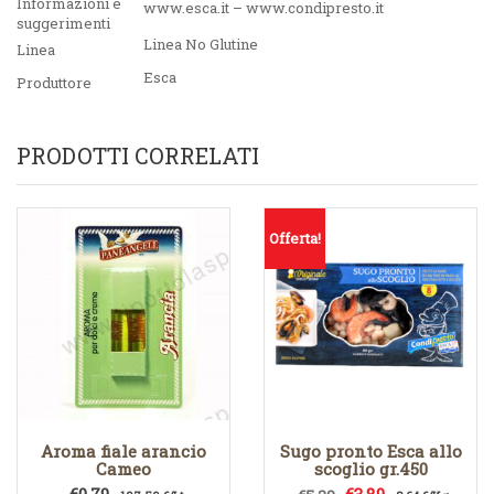
Informazioni e
www.esca.it – www.condipresto.it
suggerimenti
Linea No Glutine
Linea
Esca
Produttore
PRODOTTI CORRELATI
Offerta!
Aroma fiale arancio
Sugo pronto Esca allo
Cameo
scoglio gr.450
Il
Il