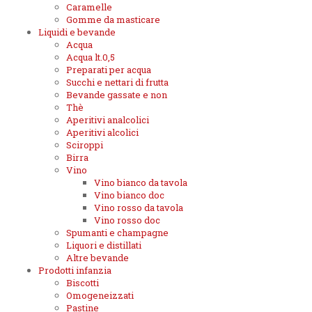
Caramelle
Gomme da masticare
Liquidi e bevande
Acqua
Acqua lt.0,5
Preparati per acqua
Succhi e nettari di frutta
Bevande gassate e non
Thè
Aperitivi analcolici
Aperitivi alcolici
Sciroppi
Birra
Vino
Vino bianco da tavola
Vino bianco doc
Vino rosso da tavola
Vino rosso doc
Spumanti e champagne
Liquori e distillati
Altre bevande
Prodotti infanzia
Biscotti
Omogeneizzati
Pastine