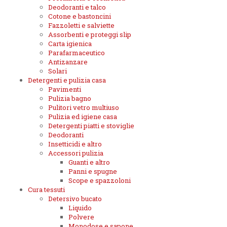
Deodoranti e talco
Cotone e bastoncini
Fazzoletti e salviette
Assorbenti e proteggi slip
Carta igienica
Parafarmaceutico
Antizanzare
Solari
Detergenti e pulizia casa
Pavimenti
Pulizia bagno
Pulitori vetro multiuso
Pulizia ed igiene casa
Detergenti piatti e stoviglie
Deodoranti
Insetticidi e altro
Accessori pulizia
Guanti e altro
Panni e spugne
Scope e spazzoloni
Cura tessuti
Detersivo bucato
Liquido
Polvere
Monodose e sapone