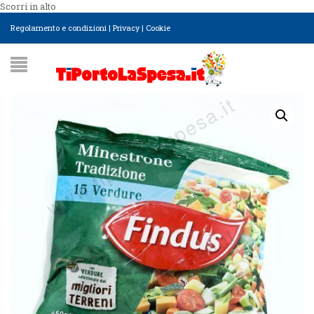
Scorri in alto
Regolamento e condizioni
|
Privacy
|
Cookie