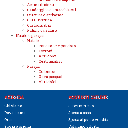
Ammorbidenti
Candeggina e smacchiatori
Stiratura e antitarme
Cura lavatrice
Custodia abiti
Pulizia calzature
Natale e pasqua
Natale
Panettone e pandoro
Torroni
Altri dolci
Cesti natalizi
Pasqua
Colombe
Uova pasquali
Altri dolci
AZIENDA
ACQUISTI ONLINE
Chi siamo
Supermercato
Dove siamo
Spesa a casa
Orari
Spesa al punto vendita
Storia e origini
Volantino offerta