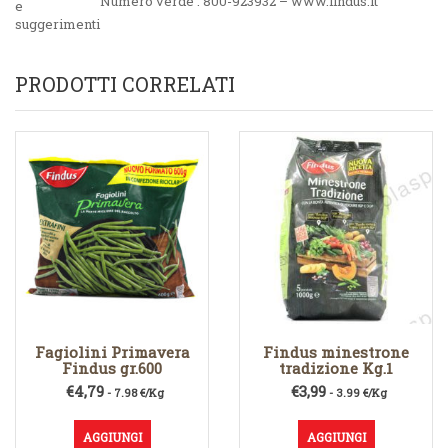
Numero verde : 800-923932 – www.findus.it
e
suggerimenti
PRODOTTI CORRELATI
Fagiolini Primavera
Findus minestrone
Findus gr.600
tradizione Kg.1
€
4,79
€
3,99
- 7.98 €/Kg
- 3.99 €/Kg
AGGIUNGI
AGGIUNGI