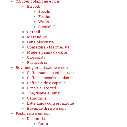
Cibi per colazione e non
Biscotti
Secchi
Frollini
Wafers
Specialità
Cereali
Merendine
Fette biscottate
Confettura - Marmellata
Miele e panna da caffè
Cioccolata
Pasticceria
Bevande per colazione e non
Caffe macinato ed in grani
Caffe e cioccolato solubile
Caffe cialde e capsule
Orzo e surrogati
The, tisane e infusi
Camomilla
Latte lunga conservazione
Bevande di riso e soia
Pasta, riso e cereali
Di semola
Corta