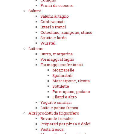
Coniglio
Pronti da cuocere
Salumi
Salumi al taglio
Confezionati
Interi o tranci
Cotechino, zampone, stinco
Strutto e lardo
Wurstel
Latticini
Burro, margarina
Formaggi al taglio
Formaggi confezionati
Mozzarelle
Spalmabili
Mascarpone, ricotta
Sottilette
Parmigiano, padano
Filanti e altro
Yogurt e similari
Latte e panna fresca
Altri prodotti da frigorifero
Bevande fresche
Preparati per pizza e dolci
Pasta fresca