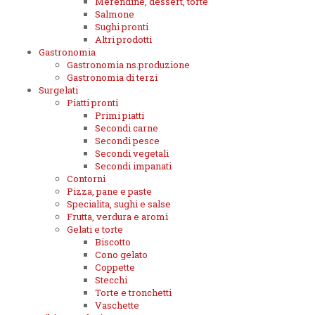
Merendine, dessert, torte
Salmone
Sughi pronti
Altri prodotti
Gastronomia
Gastronomia ns.produzione
Gastronomia di terzi
Surgelati
Piatti pronti
Primi piatti
Secondi carne
Secondi pesce
Secondi vegetali
Secondi impanati
Contorni
Pizza, pane e paste
Specialita, sughi e salse
Frutta, verdura e aromi
Gelati e torte
Biscotto
Cono gelato
Coppette
Stecchi
Torte e tronchetti
Vaschette