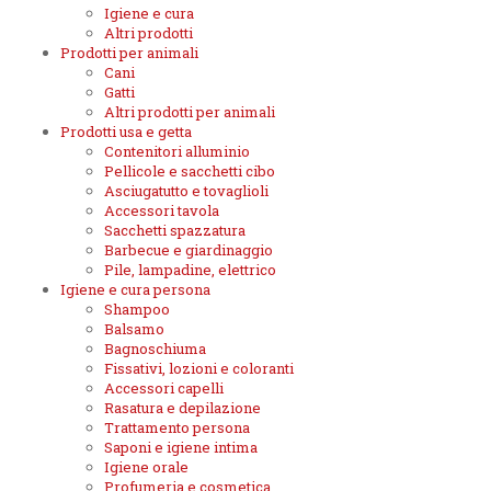
Igiene e cura
Altri prodotti
Prodotti per animali
Cani
Gatti
Altri prodotti per animali
Prodotti usa e getta
Contenitori alluminio
Pellicole e sacchetti cibo
Asciugatutto e tovaglioli
Accessori tavola
Sacchetti spazzatura
Barbecue e giardinaggio
Pile, lampadine, elettrico
Igiene e cura persona
Shampoo
Balsamo
Bagnoschiuma
Fissativi, lozioni e coloranti
Accessori capelli
Rasatura e depilazione
Trattamento persona
Saponi e igiene intima
Igiene orale
Profumeria e cosmetica