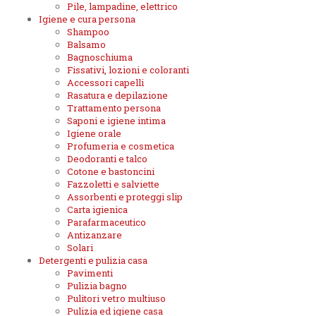
Pile, lampadine, elettrico
Igiene e cura persona
Shampoo
Balsamo
Bagnoschiuma
Fissativi, lozioni e coloranti
Accessori capelli
Rasatura e depilazione
Trattamento persona
Saponi e igiene intima
Igiene orale
Profumeria e cosmetica
Deodoranti e talco
Cotone e bastoncini
Fazzoletti e salviette
Assorbenti e proteggi slip
Carta igienica
Parafarmaceutico
Antizanzare
Solari
Detergenti e pulizia casa
Pavimenti
Pulizia bagno
Pulitori vetro multiuso
Pulizia ed igiene casa