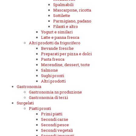
Spalmabili
Mascarpone, ricotta
Sottilette
Parmigiano, padano
Filanti e altro
Yogurt e similari
Latte e panna fresca
Altri prodotti da frigorifero
Bevande fresche
Preparati per pizza e dolci
Pasta fresca
Merendine, dessert, torte
Salmone
Sughi pronti
Altri prodotti
Gastronomia
Gastronomia ns.produzione
Gastronomia di terzi
Surgelati
Piatti pronti
Primi piatti
Secondi carne
Secondi pesce
Secondi vegetali
Secondi impanati