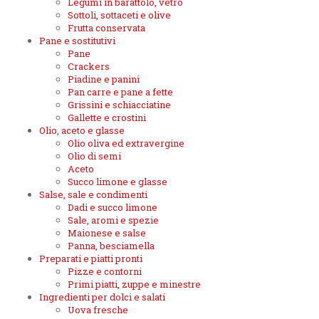
Legumi in barattolo, vetro
Sottoli, sottaceti e olive
Frutta conservata
Pane e sostitutivi
Pane
Crackers
Piadine e panini
Pan carre e pane a fette
Grissini e schiacciatine
Gallette e crostini
Olio, aceto e glasse
Olio oliva ed extravergine
Olio di semi
Aceto
Succo limone e glasse
Salse, sale e condimenti
Dadi e succo limone
Sale, aromi e spezie
Maionese e salse
Panna, besciamella
Preparati e piatti pronti
Pizze e contorni
Primi piatti, zuppe e minestre
Ingredienti per dolci e salati
Uova fresche