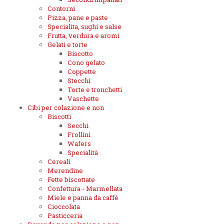
Contorni
Pizza, pane e paste
Specialita, sughi e salse
Frutta, verdura e aromi
Gelati e torte
Biscotto
Cono gelato
Coppette
Stecchi
Torte e tronchetti
Vaschette
Cibi per colazione e non
Biscotti
Secchi
Frollini
Wafers
Specialità
Cereali
Merendine
Fette biscottate
Confettura - Marmellata
Miele e panna da caffè
Cioccolata
Pasticceria