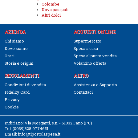
Colombe
Uova pasquali
Altri dolci
AZIENDA
ACQUISTI ONLINE
Chi siamo
Supermercato
Dove siamo
Spesa a casa
Orari
Spesa al punto vendita
Storia e origini
Volantino offerta
REGOLAMENTI
ALTRO
Condizioni di vendita
Assistenza e Supporto
Fidelity Card
Contattaci
Privacy
Cookie
Indirizzo:
Via Morganti, s.n. - 61032 Fano (PU)
Tel:
(0039)328.9774651
Email:
info@tiportolaspesa.it