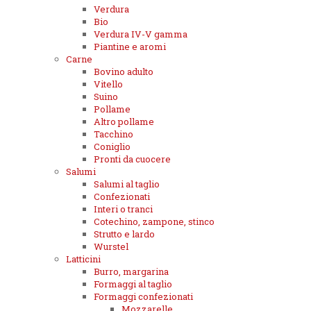
Verdura
Bio
Verdura IV-V gamma
Piantine e aromi
Carne
Bovino adulto
Vitello
Suino
Pollame
Altro pollame
Tacchino
Coniglio
Pronti da cuocere
Salumi
Salumi al taglio
Confezionati
Interi o tranci
Cotechino, zampone, stinco
Strutto e lardo
Wurstel
Latticini
Burro, margarina
Formaggi al taglio
Formaggi confezionati
Mozzarelle