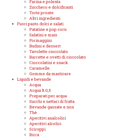
Farina e polenta
Zucchero e dolcificanti
Torte pronte
Altri ingredienti
Fuori pasto dolci e salati
Patatine e pop corn
Salatini e mais
Formaggini
Budini e dessert
Tavolette cioccolato
Barrette e ovetti di cioccolato
Cioccolatini e snack
Caramelle
Gomme da masticare
Liquidi e bevande
Acqua
Acqua lt.0,5
Preparati per acqua
Succhi e nettari di frutta
Bevande gassate e non
Thè
Aperitivi analcolici
Aperitivi alcolici
Sciroppi
Birra