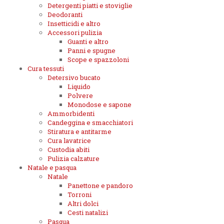
Detergenti piatti e stoviglie
Deodoranti
Insetticidi e altro
Accessori pulizia
Guanti e altro
Panni e spugne
Scope e spazzoloni
Cura tessuti
Detersivo bucato
Liquido
Polvere
Monodose e sapone
Ammorbidenti
Candeggina e smacchiatori
Stiratura e antitarme
Cura lavatrice
Custodia abiti
Pulizia calzature
Natale e pasqua
Natale
Panettone e pandoro
Torroni
Altri dolci
Cesti natalizi
Pasqua