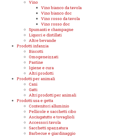
Vino
Vino bianco da tavola
Vino bianco doc
Vino rosso da tavola
Vino rosso doc
Spumanti e champagne
Liquori e distillati
Altre bevande
Prodotti infanzia
Biscotti
Omogeneizzati
Pastine
Igiene e cura
Altri prodotti
Prodotti per animali
Cani
Gatti
Altri prodotti per animali
Prodotti usa e getta
Contenitori alluminio
Pellicole e sacchetti cibo
Asciugatutto e tovaglioli
Accessori tavola
Sacchetti spazzatura
Barbecue e giardinaggio