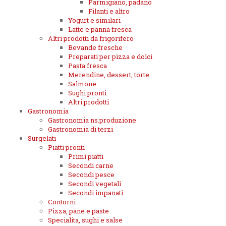
Parmigiano, padano
Filanti e altro
Yogurt e similari
Latte e panna fresca
Altri prodotti da frigorifero
Bevande fresche
Preparati per pizza e dolci
Pasta fresca
Merendine, dessert, torte
Salmone
Sughi pronti
Altri prodotti
Gastronomia
Gastronomia ns.produzione
Gastronomia di terzi
Surgelati
Piatti pronti
Primi piatti
Secondi carne
Secondi pesce
Secondi vegetali
Secondi impanati
Contorni
Pizza, pane e paste
Specialita, sughi e salse