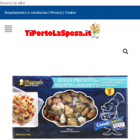
Scorri in alto
Regolamento e condizioni
|
Privacy
|
Cookie