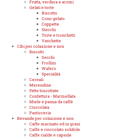
Frutta, verdura e aromi
Gelati e torte
Biscotto
Cono gelato
Coppette
Stecchi
Torte e tronchetti
Vaschette
Cibi per colazione e non
Biscotti
Secchi
Frollini
Wafers
Specialità
Cereali
Merendine
Fette biscottate
Confettura - Marmellata
Miele e panna da caffè
Cioccolata
Pasticceria
Bevande per colazione e non
Caffe macinato ed in grani
Caffe e cioccolato solubile
Caffe cialde e capsule