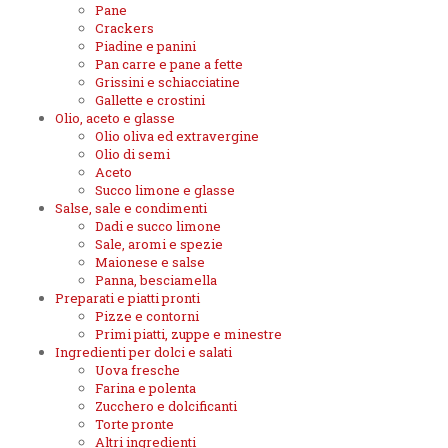
Pane
Crackers
Piadine e panini
Pan carre e pane a fette
Grissini e schiacciatine
Gallette e crostini
Olio, aceto e glasse
Olio oliva ed extravergine
Olio di semi
Aceto
Succo limone e glasse
Salse, sale e condimenti
Dadi e succo limone
Sale, aromi e spezie
Maionese e salse
Panna, besciamella
Preparati e piatti pronti
Pizze e contorni
Primi piatti, zuppe e minestre
Ingredienti per dolci e salati
Uova fresche
Farina e polenta
Zucchero e dolcificanti
Torte pronte
Altri ingredienti