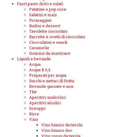
Fuori pasto dolci e salati
Patatine e pop corn
Salatini e mais
Formaggini
Budini e dessert
Tavolette cioccolato
Barrette e ovetti di cioccolato
Cioccolatini e snack
Caramelle
Gomme da masticare
Liquidi e bevande
Acqua
Acqua lt.0,5
Preparati per acqua
Succhi e nettari di frutta
Bevande gassate e non
Thè
Aperitivi analcolici
Aperitivi alcolici
Sciroppi
Birra
Vino
Vino bianco da tavola
Vino bianco doc
Vino rosso da tavola