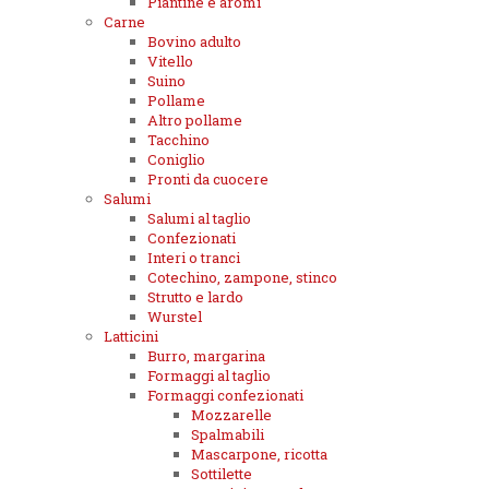
Piantine e aromi
Carne
Bovino adulto
Vitello
Suino
Pollame
Altro pollame
Tacchino
Coniglio
Pronti da cuocere
Salumi
Salumi al taglio
Confezionati
Interi o tranci
Cotechino, zampone, stinco
Strutto e lardo
Wurstel
Latticini
Burro, margarina
Formaggi al taglio
Formaggi confezionati
Mozzarelle
Spalmabili
Mascarpone, ricotta
Sottilette