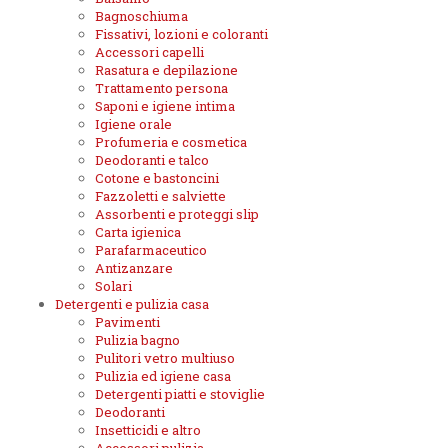
Bagnoschiuma
Fissativi, lozioni e coloranti
Accessori capelli
Rasatura e depilazione
Trattamento persona
Saponi e igiene intima
Igiene orale
Profumeria e cosmetica
Deodoranti e talco
Cotone e bastoncini
Fazzoletti e salviette
Assorbenti e proteggi slip
Carta igienica
Parafarmaceutico
Antizanzare
Solari
Detergenti e pulizia casa
Pavimenti
Pulizia bagno
Pulitori vetro multiuso
Pulizia ed igiene casa
Detergenti piatti e stoviglie
Deodoranti
Insetticidi e altro