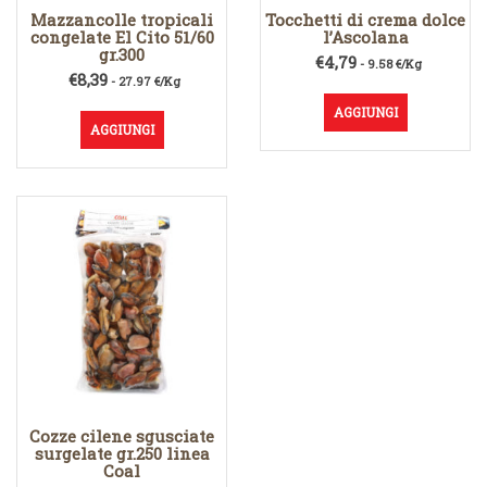
Mazzancolle tropicali
Tocchetti di crema dolce
congelate El Cito 51/60
l’Ascolana
gr.300
€
4,79
- 9.58 €/Kg
€
8,39
- 27.97 €/Kg
AGGIUNGI
AGGIUNGI
Cozze cilene sgusciate
surgelate gr.250 linea
Coal