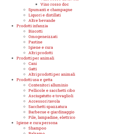
Vino rosso doc
Spumanti e champagne
Liquori e distillati
Altre bevande
Prodotti infanzia
Biscotti
Omogeneizzati
Pastine
Igiene e cura
Altri prodotti
Prodotti per animali
Cani
Gatti
Altri prodotti per animali
Prodotti usa e getta
Contenitori alluminio
Pellicole e sacchetti cibo
Asciugatutto e tovaglioli
Accessori tavola
Sacchetti spazzatura
Barbecue e giardinaggio
Pile, lampadine, elettrico
Igiene e cura persona
Shampoo
Balsamo