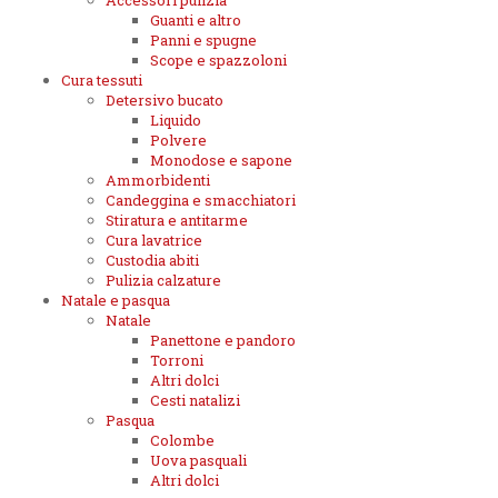
Accessori pulizia
Guanti e altro
Panni e spugne
Scope e spazzoloni
Cura tessuti
Detersivo bucato
Liquido
Polvere
Monodose e sapone
Ammorbidenti
Candeggina e smacchiatori
Stiratura e antitarme
Cura lavatrice
Custodia abiti
Pulizia calzature
Natale e pasqua
Natale
Panettone e pandoro
Torroni
Altri dolci
Cesti natalizi
Pasqua
Colombe
Uova pasquali
Altri dolci