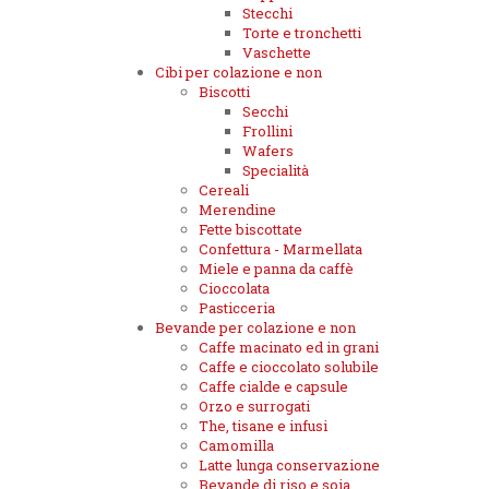
Stecchi
Torte e tronchetti
Vaschette
Cibi per colazione e non
Biscotti
Secchi
Frollini
Wafers
Specialità
Cereali
Merendine
Fette biscottate
Confettura - Marmellata
Miele e panna da caffè
Cioccolata
Pasticceria
Bevande per colazione e non
Caffe macinato ed in grani
Caffe e cioccolato solubile
Caffe cialde e capsule
Orzo e surrogati
The, tisane e infusi
Camomilla
Latte lunga conservazione
Bevande di riso e soia