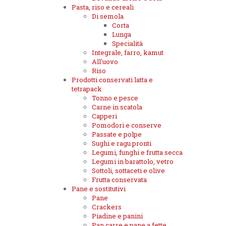
Pasta, riso e cereali
Di semola
Corta
Lunga
Specialità
Integrale, farro, kamut
All'uovo
Riso
Prodotti conservati latta e
tetrapack
Tonno e pesce
Carne in scatola
Capperi
Pomodori e conserve
Passate e polpe
Sughi e ragu pronti
Legumi, funghi e frutta secca
Legumi in barattolo, vetro
Sottoli, sottaceti e olive
Frutta conservata
Pane e sostitutivi
Pane
Crackers
Piadine e panini
Pan carre e pane a fette