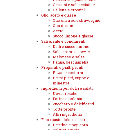
Grissini e schiacciatine
Gallette e crostini
Olio, aceto e glasse
Olio oliva ed extravergine
Olio di semi
Aceto
Succo limone e glasse
Salse, sale e condimenti
Dadi e succo limone
Sale, aromi e spezie
Maionese e salse
Panna, besciamella
Preparati e piatti pronti
Pizze e contorni
Primi piatti, zuppe e
minestre
Ingredienti per dolci e salati
Uova fresche
Farina e polenta
Zucchero e dolcificanti
Torte pronte
Altri ingredienti
Fuori pasto dolci e salati
Patatine e pop corn