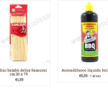
dini bambù delux Samurai
Accendifuoco liquido foc
cm.20 x 75
€
5,59
- 7.45 €/Lt
€
1,59