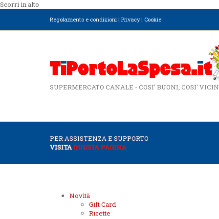
Scorri in alto
Regolamento e condizioni
|
Privacy
|
Cookie
SUPERMERCATO CANALE - COSI' BUONI, COSI' VICIN
PER ASSISTENZA E SUPPORTO
VISITA
QUESTA PAGINA
Novità
Gift Card
Ricette