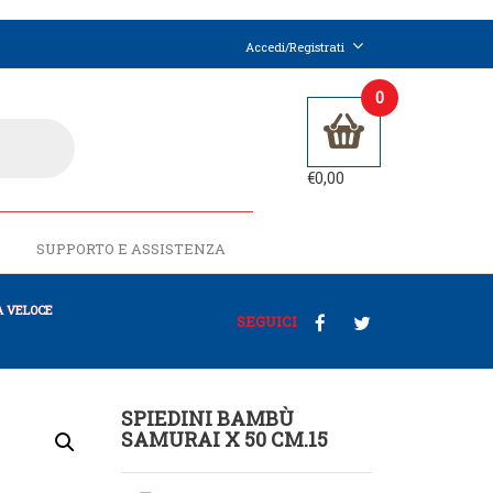
Accedi/Registrati
0
€
0,00
SUPPORTO E ASSISTENZA
 VELOCE
SEGUICI
SPIEDINI BAMBÙ
SAMURAI X 50 CM.15