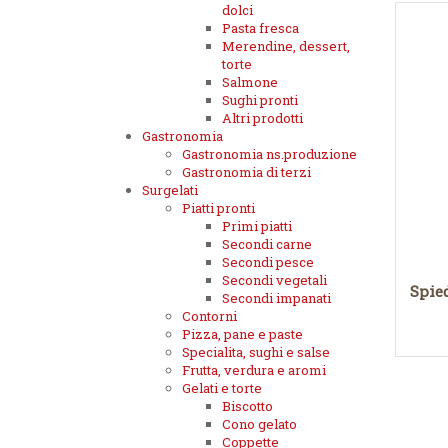
dolci
Pasta fresca
Merendine, dessert,
torte
Salmone
Sughi pronti
Altri prodotti
Gastronomia
Gastronomia ns.produzione
Gastronomia di terzi
Surgelati
Piatti pronti
Primi piatti
Secondi carne
Secondi pesce
Secondi vegetali
Spie
Secondi impanati
Contorni
Pizza, pane e paste
Specialita, sughi e salse
Frutta, verdura e aromi
Gelati e torte
Biscotto
Cono gelato
Coppette