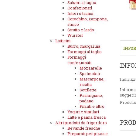
Salumi al taglio
Confezionati
Interi o tranci
Cotechino, zampone,
stinco
Strutto e lardo
Wurstel
Latticini
Burro, margarina
INFOR
Formaggi al taglio
Formaggi
confezionati
INFO
Mozzarelle
Spalmabili
Mascarpone,
Indirizz
ricotta
Informa
Sottilette
suggeri
Parmigiano,
padano
Produtt
Filanti e altro
Yogurt e similari
Latte e panna fresca
PROD
Altri prodotti da frigorifero
Bevande fresche
Preparati per pizza e