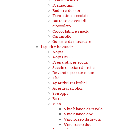
Salatini e mais
Formaggini
Budini e dessert
Tavolette cioccolato
Barrette e ovetti di
cioccolato
Cioccolatini e snack
Caramelle
Gomme da masticare
Liquidi e bevande
Acqua
Acqua lt.0,5
Preparati per acqua
Succhi e nettari di frutta
Bevande gassate e non
Thè
Aperitivi analcolici
Aperitivi alcolici
Sciroppi
Birra
Vino
Vino bianco da tavola
Vino bianco doc
Vino rosso da tavola
Vino rosso doc