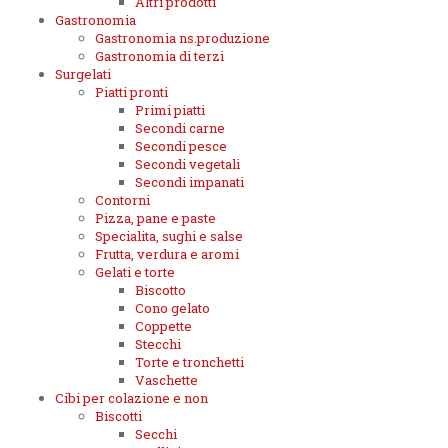
Altri prodotti
Gastronomia
Gastronomia ns.produzione
Gastronomia di terzi
Surgelati
Piatti pronti
Primi piatti
Secondi carne
Secondi pesce
Secondi vegetali
Secondi impanati
Contorni
Pizza, pane e paste
Specialita, sughi e salse
Frutta, verdura e aromi
Gelati e torte
Biscotto
Cono gelato
Coppette
Stecchi
Torte e tronchetti
Vaschette
Cibi per colazione e non
Biscotti
Secchi