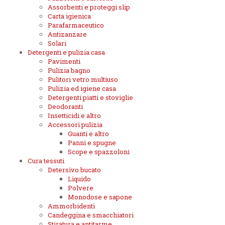
Assorbenti e proteggi slip
Carta igienica
Parafarmaceutico
Antizanzare
Solari
Detergenti e pulizia casa
Pavimenti
Pulizia bagno
Pulitori vetro multiuso
Pulizia ed igiene casa
Detergenti piatti e stoviglie
Deodoranti
Insetticidi e altro
Accessori pulizia
Guanti e altro
Panni e spugne
Scope e spazzoloni
Cura tessuti
Detersivo bucato
Liquido
Polvere
Monodose e sapone
Ammorbidenti
Candeggina e smacchiatori
Stiratura e antitarme