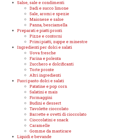
Salse, sale e condimenti
Dadi e succo limone
Sale, aromi e spezie
Maionese e salse
Panna, besciamella
Preparati e piatti pronti
Pizze e contorni
Primi piatti, zuppe e minestre
Ingredienti per dolci e salati
Uova fresche
Farina e polenta
Zucchero e dolcificanti
Torte pronte
Altri ingredienti
Fuori pasto dolci e salati
Patatine e pop corn
Salatini e mais
Formaggini
Budini e dessert
Tavolette cioccolato
Barrette e ovetti di cioccolato
Cioccolatini e snack
Caramelle
Gomme da masticare
Liquidi e bevande