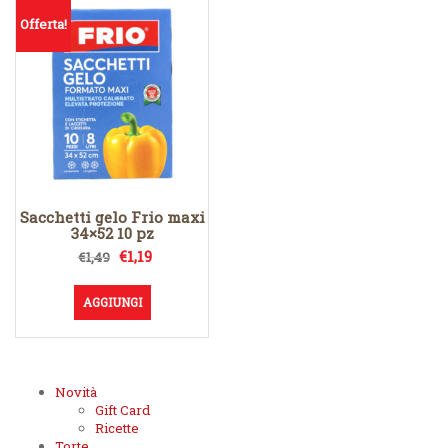
Offerta!
Sacchetti gelo Frio maxi
34×52 10 pz
Il
Il
€
1,19
€
1,49
prezzo
prezzo
originale
attuale
AGGIUNGI
era:
è:
€1,49.
€1,19.
Novità
Gift Card
Ricette
Torte