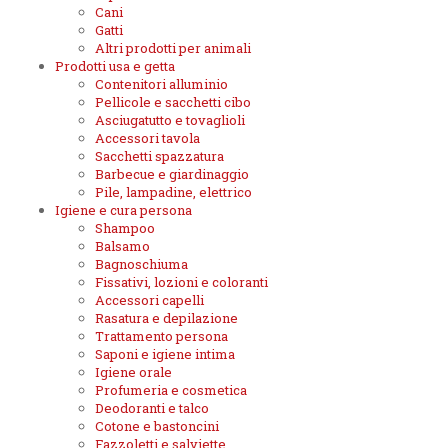
Cani
Gatti
Altri prodotti per animali
Prodotti usa e getta
Contenitori alluminio
Pellicole e sacchetti cibo
Asciugatutto e tovaglioli
Accessori tavola
Sacchetti spazzatura
Barbecue e giardinaggio
Pile, lampadine, elettrico
Igiene e cura persona
Shampoo
Balsamo
Bagnoschiuma
Fissativi, lozioni e coloranti
Accessori capelli
Rasatura e depilazione
Trattamento persona
Saponi e igiene intima
Igiene orale
Profumeria e cosmetica
Deodoranti e talco
Cotone e bastoncini
Fazzoletti e salviette