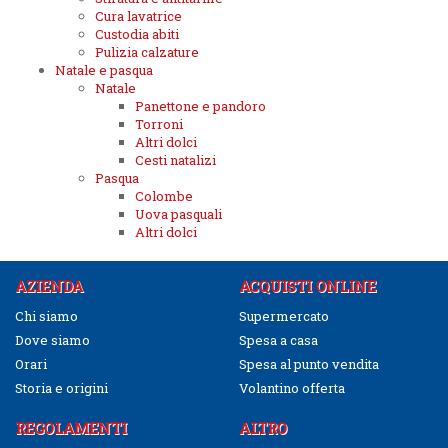
Cura lavatrice
Custodia abiti
Pulizia calzature
Natale e pasqua
Natale
Panettone e pandoro
Torroni
Altri dolci
Cesti natalizi
Pasqua
Colombe
Uova pasquali
Altri dolci
AZIENDA
ACQUISTI ONLINE
Chi siamo
Supermercato
Dove siamo
Spesa a casa
Orari
Spesa al punto vendita
Storia e origini
Volantino offerta
REGOLAMENTI
ALTRO