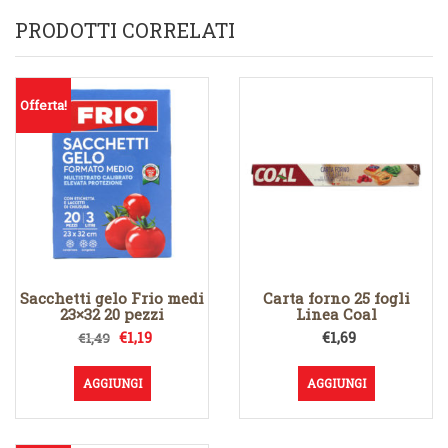
PRODOTTI CORRELATI
Offerta!
Sacchetti gelo Frio medi
Carta forno 25 fogli
23×32 20 pezzi
Linea Coal
Il
Il
€
1,19
€
1,69
€
1,49
prezzo
prezzo
originale
attuale
AGGIUNGI
AGGIUNGI
era:
è:
€1,49.
€1,19.