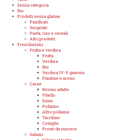
Senza categoria
Bio
Prodotti senza glutine
Panificati
Surgelati
Pasta, riso e cereali
Altri prodotti
Freschissimi
Frutta e verdura
Frutta
Verdura
Bio
Verdura IV-V gamma
Piantine e aromi
Carne
Bovino adulto
Vitello
Suino
Pollame
Altro pollame
Tacchino
Coniglio
Pronti da cuocere
Salumi