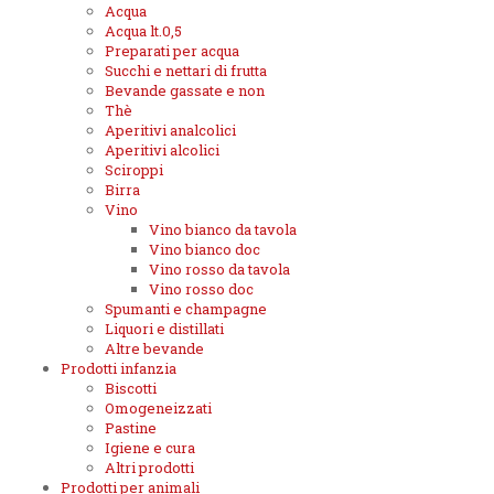
Acqua
Acqua lt.0,5
Preparati per acqua
Succhi e nettari di frutta
Bevande gassate e non
Thè
Aperitivi analcolici
Aperitivi alcolici
Sciroppi
Birra
Vino
Vino bianco da tavola
Vino bianco doc
Vino rosso da tavola
Vino rosso doc
Spumanti e champagne
Liquori e distillati
Altre bevande
Prodotti infanzia
Biscotti
Omogeneizzati
Pastine
Igiene e cura
Altri prodotti
Prodotti per animali