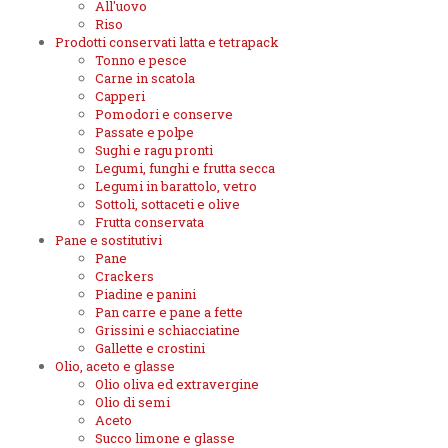
All'uovo
Riso
Prodotti conservati latta e tetrapack
Tonno e pesce
Carne in scatola
Capperi
Pomodori e conserve
Passate e polpe
Sughi e ragu pronti
Legumi, funghi e frutta secca
Legumi in barattolo, vetro
Sottoli, sottaceti e olive
Frutta conservata
Pane e sostitutivi
Pane
Crackers
Piadine e panini
Pan carre e pane a fette
Grissini e schiacciatine
Gallette e crostini
Olio, aceto e glasse
Olio oliva ed extravergine
Olio di semi
Aceto
Succo limone e glasse