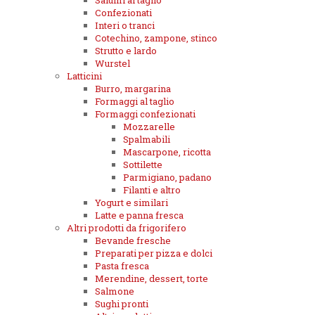
Salumi al taglio
Confezionati
Interi o tranci
Cotechino, zampone, stinco
Strutto e lardo
Wurstel
Latticini
Burro, margarina
Formaggi al taglio
Formaggi confezionati
Mozzarelle
Spalmabili
Mascarpone, ricotta
Sottilette
Parmigiano, padano
Filanti e altro
Yogurt e similari
Latte e panna fresca
Altri prodotti da frigorifero
Bevande fresche
Preparati per pizza e dolci
Pasta fresca
Merendine, dessert, torte
Salmone
Sughi pronti