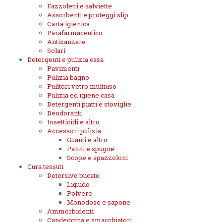
Fazzoletti e salviette
Assorbenti e proteggi slip
Carta igienica
Parafarmaceutico
Antizanzare
Solari
Detergenti e pulizia casa
Pavimenti
Pulizia bagno
Pulitori vetro multiuso
Pulizia ed igiene casa
Detergenti piatti e stoviglie
Deodoranti
Insetticidi e altro
Accessori pulizia
Guanti e altro
Panni e spugne
Scope e spazzoloni
Cura tessuti
Detersivo bucato
Liquido
Polvere
Monodose e sapone
Ammorbidenti
Candeggina e smacchiatori