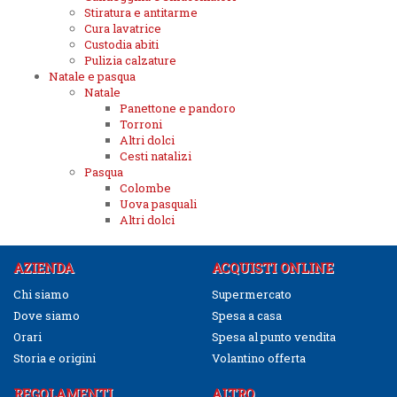
Stiratura e antitarme
Cura lavatrice
Custodia abiti
Pulizia calzature
Natale e pasqua
Natale
Panettone e pandoro
Torroni
Altri dolci
Cesti natalizi
Pasqua
Colombe
Uova pasquali
Altri dolci
AZIENDA
ACQUISTI ONLINE
Chi siamo
Supermercato
Dove siamo
Spesa a casa
Orari
Spesa al punto vendita
Storia e origini
Volantino offerta
REGOLAMENTI
ALTRO