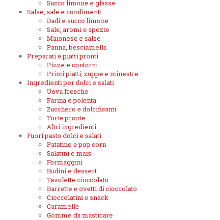
Succo limone e glasse
Salse, sale e condimenti
Dadi e succo limone
Sale, aromi e spezie
Maionese e salse
Panna, besciamella
Preparati e piatti pronti
Pizze e contorni
Primi piatti, zuppe e minestre
Ingredienti per dolci e salati
Uova fresche
Farina e polenta
Zucchero e dolcificanti
Torte pronte
Altri ingredienti
Fuori pasto dolci e salati
Patatine e pop corn
Salatini e mais
Formaggini
Budini e dessert
Tavolette cioccolato
Barrette e ovetti di cioccolato
Cioccolatini e snack
Caramelle
Gomme da masticare