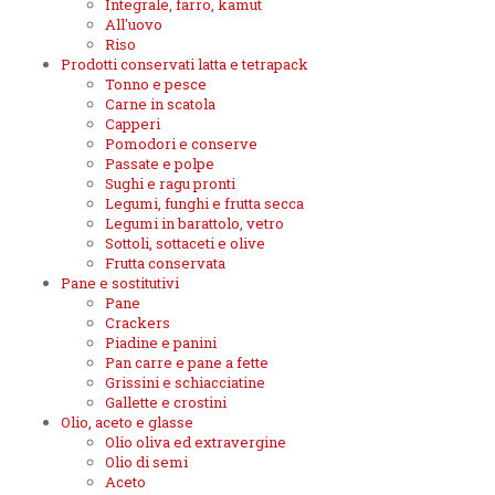
Integrale, farro, kamut
All'uovo
Riso
Prodotti conservati latta e tetrapack
Tonno e pesce
Carne in scatola
Capperi
Pomodori e conserve
Passate e polpe
Sughi e ragu pronti
Legumi, funghi e frutta secca
Legumi in barattolo, vetro
Sottoli, sottaceti e olive
Frutta conservata
Pane e sostitutivi
Pane
Crackers
Piadine e panini
Pan carre e pane a fette
Grissini e schiacciatine
Gallette e crostini
Olio, aceto e glasse
Olio oliva ed extravergine
Olio di semi
Aceto