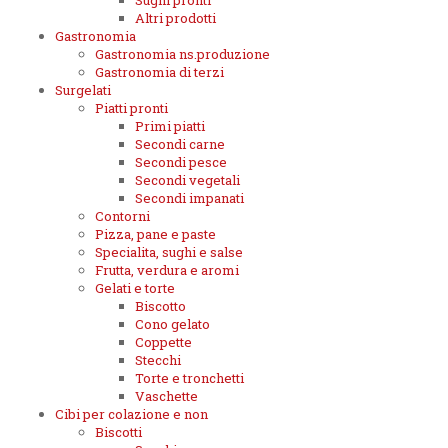
Sughi pronti
Altri prodotti
Gastronomia
Gastronomia ns.produzione
Gastronomia di terzi
Surgelati
Piatti pronti
Primi piatti
Secondi carne
Secondi pesce
Secondi vegetali
Secondi impanati
Contorni
Pizza, pane e paste
Specialita, sughi e salse
Frutta, verdura e aromi
Gelati e torte
Biscotto
Cono gelato
Coppette
Stecchi
Torte e tronchetti
Vaschette
Cibi per colazione e non
Biscotti