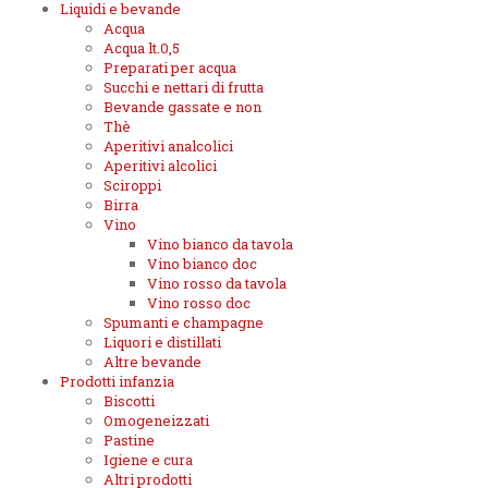
Liquidi e bevande
Acqua
Acqua lt.0,5
Preparati per acqua
Succhi e nettari di frutta
Bevande gassate e non
Thè
Aperitivi analcolici
Aperitivi alcolici
Sciroppi
Birra
Vino
Vino bianco da tavola
Vino bianco doc
Vino rosso da tavola
Vino rosso doc
Spumanti e champagne
Liquori e distillati
Altre bevande
Prodotti infanzia
Biscotti
Omogeneizzati
Pastine
Igiene e cura
Altri prodotti