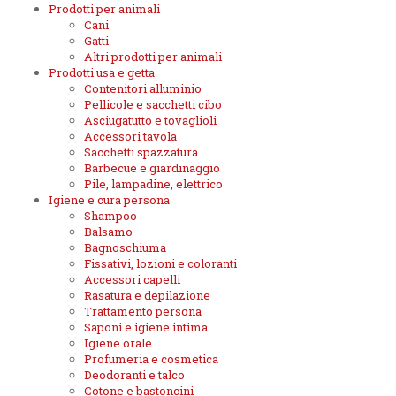
Prodotti per animali
Cani
Gatti
Altri prodotti per animali
Prodotti usa e getta
Contenitori alluminio
Pellicole e sacchetti cibo
Asciugatutto e tovaglioli
Accessori tavola
Sacchetti spazzatura
Barbecue e giardinaggio
Pile, lampadine, elettrico
Igiene e cura persona
Shampoo
Balsamo
Bagnoschiuma
Fissativi, lozioni e coloranti
Accessori capelli
Rasatura e depilazione
Trattamento persona
Saponi e igiene intima
Igiene orale
Profumeria e cosmetica
Deodoranti e talco
Cotone e bastoncini