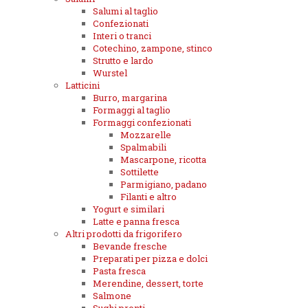
Salumi al taglio
Confezionati
Interi o tranci
Cotechino, zampone, stinco
Strutto e lardo
Wurstel
Latticini
Burro, margarina
Formaggi al taglio
Formaggi confezionati
Mozzarelle
Spalmabili
Mascarpone, ricotta
Sottilette
Parmigiano, padano
Filanti e altro
Yogurt e similari
Latte e panna fresca
Altri prodotti da frigorifero
Bevande fresche
Preparati per pizza e dolci
Pasta fresca
Merendine, dessert, torte
Salmone