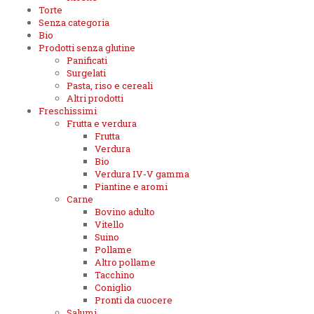
Torte
Senza categoria
Bio
Prodotti senza glutine
Panificati
Surgelati
Pasta, riso e cereali
Altri prodotti
Freschissimi
Frutta e verdura
Frutta
Verdura
Bio
Verdura IV-V gamma
Piantine e aromi
Carne
Bovino adulto
Vitello
Suino
Pollame
Altro pollame
Tacchino
Coniglio
Pronti da cuocere
Salumi