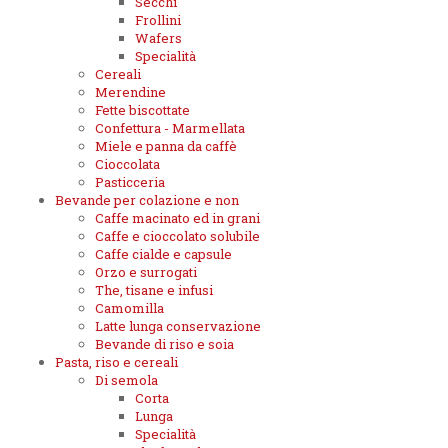
Secchi
Frollini
Wafers
Specialità
Cereali
Merendine
Fette biscottate
Confettura - Marmellata
Miele e panna da caffè
Cioccolata
Pasticceria
Bevande per colazione e non
Caffe macinato ed in grani
Caffe e cioccolato solubile
Caffe cialde e capsule
Orzo e surrogati
The, tisane e infusi
Camomilla
Latte lunga conservazione
Bevande di riso e soia
Pasta, riso e cereali
Di semola
Corta
Lunga
Specialità