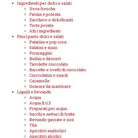
Ingredienti per dolci e salati
Uova fresche
Farina e polenta
Zucchero e dolcificanti
Torte pronte
Altri ingredienti
Fuori pasto dolci e salati
Patatine e pop corn
Salatini e mais
Formaggini
Budini e dessert
Tavolette cioccolato
Barrette e ovetti di cioccolato
Cioccolatini e snack
Caramelle
Gomme da masticare
Liquidi e bevande
Acqua
Acqua lt.0,5
Preparati per acqua
Succhi e nettari di frutta
Bevande gassate e non
Thè
Aperitivi analcolici
Aperitivi alcolici