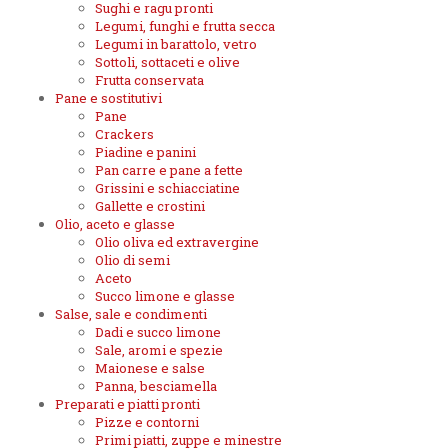
Sughi e ragu pronti
Legumi, funghi e frutta secca
Legumi in barattolo, vetro
Sottoli, sottaceti e olive
Frutta conservata
Pane e sostitutivi
Pane
Crackers
Piadine e panini
Pan carre e pane a fette
Grissini e schiacciatine
Gallette e crostini
Olio, aceto e glasse
Olio oliva ed extravergine
Olio di semi
Aceto
Succo limone e glasse
Salse, sale e condimenti
Dadi e succo limone
Sale, aromi e spezie
Maionese e salse
Panna, besciamella
Preparati e piatti pronti
Pizze e contorni
Primi piatti, zuppe e minestre