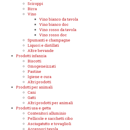
Sciroppi
Birra
Vino
Vino bianco da tavola
Vino bianco doc
Vino rosso da tavola
Vino rosso doc
Spumanti e champagne
Liquori e distillati
Altre bevande
Prodotti infanzia
Biscotti
Omogeneizzati
Pastine
Igiene e cura
Altri prodotti
Prodotti per animali
Cani
Gatti
Altri prodotti per animali
Prodotti usa e getta
Contenitori alluminio
Pellicole e sacchetti cibo
Asciugatutto e tovaglioli
Accessori tavola