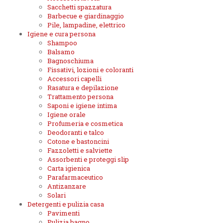
Sacchetti spazzatura
Barbecue e giardinaggio
Pile, lampadine, elettrico
Igiene e cura persona
Shampoo
Balsamo
Bagnoschiuma
Fissativi, lozioni e coloranti
Accessori capelli
Rasatura e depilazione
Trattamento persona
Saponi e igiene intima
Igiene orale
Profumeria e cosmetica
Deodoranti e talco
Cotone e bastoncini
Fazzoletti e salviette
Assorbenti e proteggi slip
Carta igienica
Parafarmaceutico
Antizanzare
Solari
Detergenti e pulizia casa
Pavimenti
Pulizia bagno