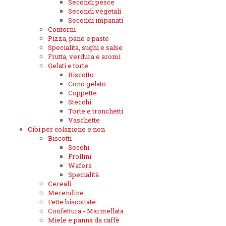
Secondi pesce
Secondi vegetali
Secondi impanati
Contorni
Pizza, pane e paste
Specialita, sughi e salse
Frutta, verdura e aromi
Gelati e torte
Biscotto
Cono gelato
Coppette
Stecchi
Torte e tronchetti
Vaschette
Cibi per colazione e non
Biscotti
Secchi
Frollini
Wafers
Specialità
Cereali
Merendine
Fette biscottate
Confettura - Marmellata
Miele e panna da caffè