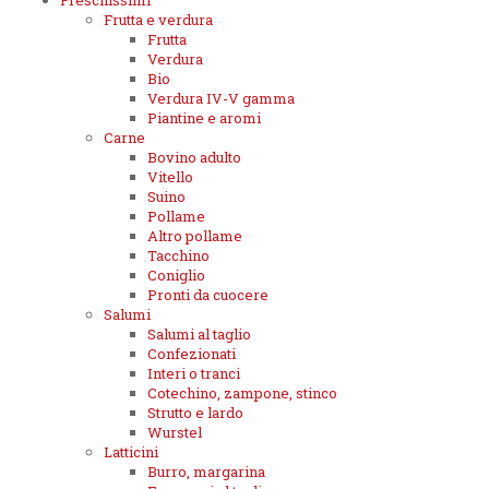
Freschissimi
Frutta e verdura
Frutta
Verdura
Bio
Verdura IV-V gamma
Piantine e aromi
Carne
Bovino adulto
Vitello
Suino
Pollame
Altro pollame
Tacchino
Coniglio
Pronti da cuocere
Salumi
Salumi al taglio
Confezionati
Interi o tranci
Cotechino, zampone, stinco
Strutto e lardo
Wurstel
Latticini
Burro, margarina