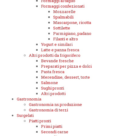
Formaggi al taglio
Formaggi confezionati
Mozzarelle
Spalmabili
Mascarpone, ricotta
Sottilette
Parmigiano, padano
Filanti e altro
Yogurt e similari
Latte e panna fresca
Altri prodotti da frigorifero
Bevande fresche
Preparati per pizza e dolci
Pasta fresca
Merendine, dessert, torte
Salmone
Sughi pronti
Altri prodotti
Gastronomia
Gastronomia ns.produzione
Gastronomia di terzi
Surgelati
Piatti pronti
Primi piatti
Secondi carne