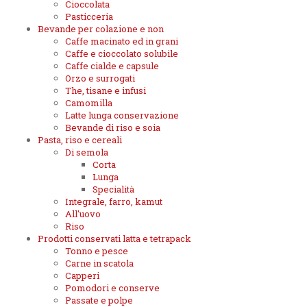
Cioccolata
Pasticceria
Bevande per colazione e non
Caffe macinato ed in grani
Caffe e cioccolato solubile
Caffe cialde e capsule
Orzo e surrogati
The, tisane e infusi
Camomilla
Latte lunga conservazione
Bevande di riso e soia
Pasta, riso e cereali
Di semola
Corta
Lunga
Specialità
Integrale, farro, kamut
All'uovo
Riso
Prodotti conservati latta e tetrapack
Tonno e pesce
Carne in scatola
Capperi
Pomodori e conserve
Passate e polpe