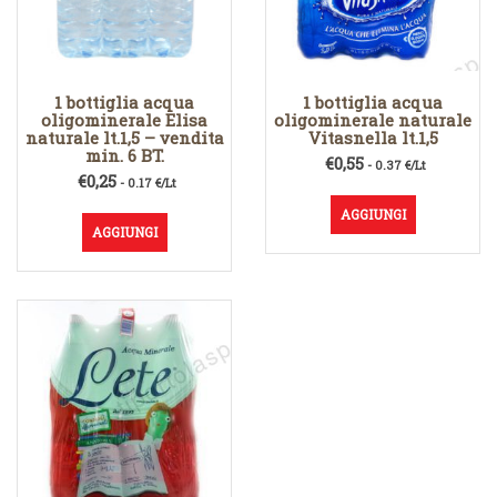
1 bottiglia acqua
1 bottiglia acqua
oligominerale Elisa
oligominerale naturale
naturale lt.1,5 – vendita
Vitasnella lt.1,5
min. 6 BT.
€
0,55
- 0.37 €/Lt
€
0,25
- 0.17 €/Lt
AGGIUNGI
AGGIUNGI