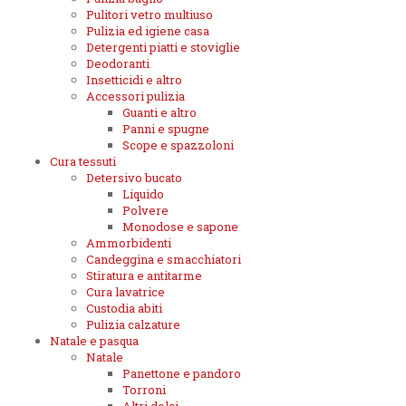
Pulitori vetro multiuso
Pulizia ed igiene casa
Detergenti piatti e stoviglie
Deodoranti
Insetticidi e altro
Accessori pulizia
Guanti e altro
Panni e spugne
Scope e spazzoloni
Cura tessuti
Detersivo bucato
Liquido
Polvere
Monodose e sapone
Ammorbidenti
Candeggina e smacchiatori
Stiratura e antitarme
Cura lavatrice
Custodia abiti
Pulizia calzature
Natale e pasqua
Natale
Panettone e pandoro
Torroni