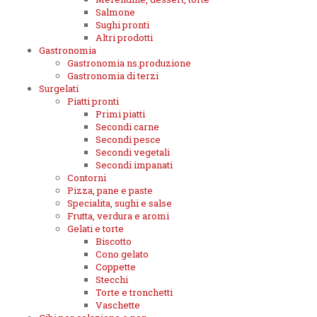
Salmone
Sughi pronti
Altri prodotti
Gastronomia
Gastronomia ns.produzione
Gastronomia di terzi
Surgelati
Piatti pronti
Primi piatti
Secondi carne
Secondi pesce
Secondi vegetali
Secondi impanati
Contorni
Pizza, pane e paste
Specialita, sughi e salse
Frutta, verdura e aromi
Gelati e torte
Biscotto
Cono gelato
Coppette
Stecchi
Torte e tronchetti
Vaschette