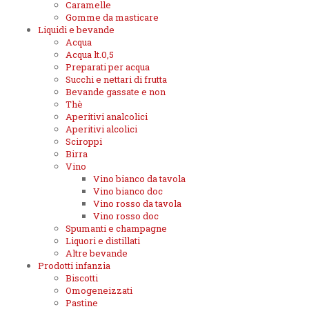
Caramelle
Gomme da masticare
Liquidi e bevande
Acqua
Acqua lt.0,5
Preparati per acqua
Succhi e nettari di frutta
Bevande gassate e non
Thè
Aperitivi analcolici
Aperitivi alcolici
Sciroppi
Birra
Vino
Vino bianco da tavola
Vino bianco doc
Vino rosso da tavola
Vino rosso doc
Spumanti e champagne
Liquori e distillati
Altre bevande
Prodotti infanzia
Biscotti
Omogeneizzati
Pastine