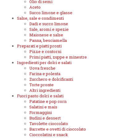
Olio di semi
Aceto
Succo limone e glasse
Salse, sale e condimenti
Dadi e succo limone
Sale, aromi e spezie
Maionese e salse
Panna, besciamella
Preparati e piatti pronti
Pizze e contorni
Primi piatti, zuppe e minestre
Ingredienti per dolci e salati
Uova fresche
Farina e polenta
Zucchero e dolcificanti
Torte pronte
Altri ingredienti
Fuori pasto dolci e salati
Patatine e pop corn
Salatini e mais
Formaggini
Budini e dessert
Tavolette cioccolato
Barrette e ovetti di cioccolato
Cioccolatini e snack