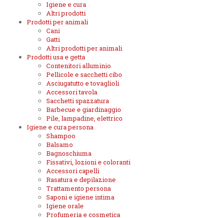
Igiene e cura
Altri prodotti
Prodotti per animali
Cani
Gatti
Altri prodotti per animali
Prodotti usa e getta
Contenitori alluminio
Pellicole e sacchetti cibo
Asciugatutto e tovaglioli
Accessori tavola
Sacchetti spazzatura
Barbecue e giardinaggio
Pile, lampadine, elettrico
Igiene e cura persona
Shampoo
Balsamo
Bagnoschiuma
Fissativi, lozioni e coloranti
Accessori capelli
Rasatura e depilazione
Trattamento persona
Saponi e igiene intima
Igiene orale
Profumeria e cosmetica