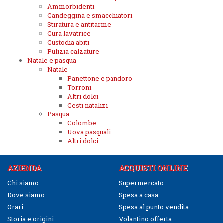
Ammorbidenti
Candeggina e smacchiatori
Stiratura e antitarme
Cura lavatrice
Custodia abiti
Pulizia calzature
Natale e pasqua
Natale
Panettone e pandoro
Torroni
Altri dolci
Cesti natalizi
Pasqua
Colombe
Uova pasquali
Altri dolci
AZIENDA
ACQUISTI ONLINE
Chi siamo
Supermercato
Dove siamo
Spesa a casa
Orari
Spesa al punto vendita
Storia e origini
Volantino offerta