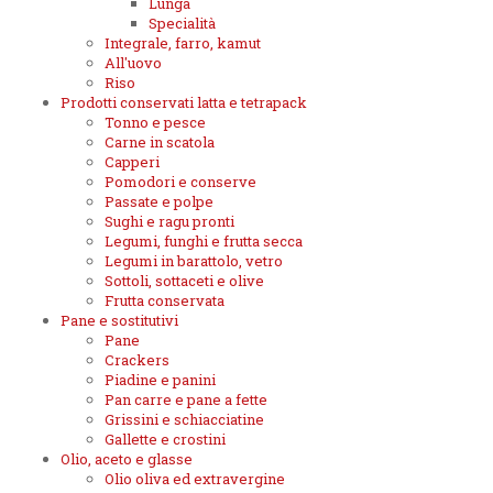
Lunga
Specialità
Integrale, farro, kamut
All'uovo
Riso
Prodotti conservati latta e tetrapack
Tonno e pesce
Carne in scatola
Capperi
Pomodori e conserve
Passate e polpe
Sughi e ragu pronti
Legumi, funghi e frutta secca
Legumi in barattolo, vetro
Sottoli, sottaceti e olive
Frutta conservata
Pane e sostitutivi
Pane
Crackers
Piadine e panini
Pan carre e pane a fette
Grissini e schiacciatine
Gallette e crostini
Olio, aceto e glasse
Olio oliva ed extravergine