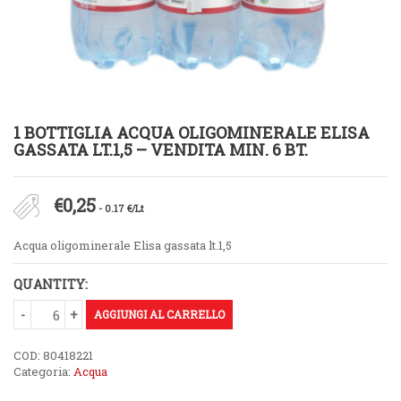
1 BOTTIGLIA ACQUA OLIGOMINERALE ELISA
GASSATA LT.1,5 – VENDITA MIN. 6 BT.
€
0,25
- 0.17 €/Lt
Acqua oligominerale Elisa gassata lt.1,5
QUANTITY:
AGGIUNGI AL CARRELLO
COD:
80418221
Categoria:
Acqua