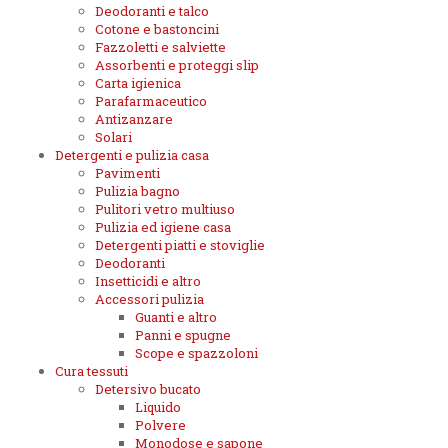
Deodoranti e talco
Cotone e bastoncini
Fazzoletti e salviette
Assorbenti e proteggi slip
Carta igienica
Parafarmaceutico
Antizanzare
Solari
Detergenti e pulizia casa
Pavimenti
Pulizia bagno
Pulitori vetro multiuso
Pulizia ed igiene casa
Detergenti piatti e stoviglie
Deodoranti
Insetticidi e altro
Accessori pulizia
Guanti e altro
Panni e spugne
Scope e spazzoloni
Cura tessuti
Detersivo bucato
Liquido
Polvere
Monodose e sapone