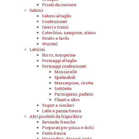
Pronti da cuocere
Salumi
Salumi al taglio
Confezionati
Interi o tranci
Cotechino, zampone, stinco
Strutto e lardo
Wurstel
Latticini
Burro, margarina
Formaggi al taglio
Formaggi confezionati
Mozzarelle
Spalmabili
Mascarpone, ricotta
Sottilette
Parmigiano, padano
Filanti e altro
Yogurt e similari
Latte e panna fresca
Altri prodotti da frigorifero
Bevande fresche
Preparati per pizza e dolci
Pasta fresca
Merendine, dessert, torte