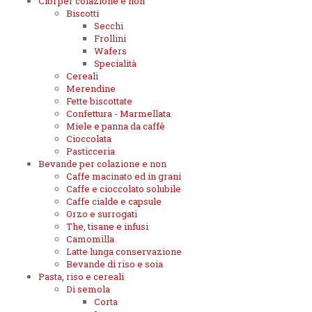
Cibi per colazione e non
Biscotti
Secchi
Frollini
Wafers
Specialità
Cereali
Merendine
Fette biscottate
Confettura - Marmellata
Miele e panna da caffè
Cioccolata
Pasticceria
Bevande per colazione e non
Caffe macinato ed in grani
Caffe e cioccolato solubile
Caffe cialde e capsule
Orzo e surrogati
The, tisane e infusi
Camomilla
Latte lunga conservazione
Bevande di riso e soia
Pasta, riso e cereali
Di semola
Corta