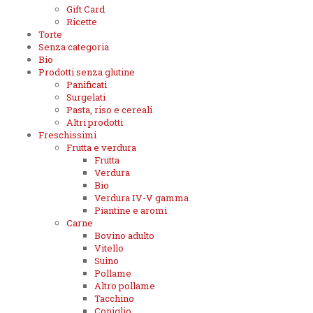
Gift Card
Ricette
Torte
Senza categoria
Bio
Prodotti senza glutine
Panificati
Surgelati
Pasta, riso e cereali
Altri prodotti
Freschissimi
Frutta e verdura
Frutta
Verdura
Bio
Verdura IV-V gamma
Piantine e aromi
Carne
Bovino adulto
Vitello
Suino
Pollame
Altro pollame
Tacchino
Coniglio