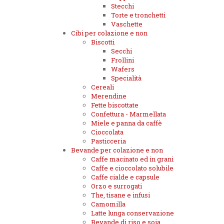
Stecchi
Torte e tronchetti
Vaschette
Cibi per colazione e non
Biscotti
Secchi
Frollini
Wafers
Specialità
Cereali
Merendine
Fette biscottate
Confettura - Marmellata
Miele e panna da caffè
Cioccolata
Pasticceria
Bevande per colazione e non
Caffe macinato ed in grani
Caffe e cioccolato solubile
Caffe cialde e capsule
Orzo e surrogati
The, tisane e infusi
Camomilla
Latte lunga conservazione
Bevande di riso e soia