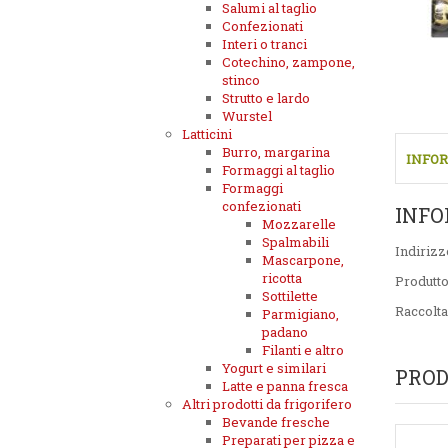
Salumi al taglio
Confezionati
Interi o tranci
Cotechino, zampone,
stinco
Strutto e lardo
Wurstel
Latticini
Burro, margarina
INFOR
Formaggi al taglio
Formaggi
confezionati
INFO
Mozzarelle
Spalmabili
Indirizz
Mascarpone,
ricotta
Produtt
Sottilette
Raccolta
Parmigiano,
padano
Filanti e altro
Yogurt e similari
PROD
Latte e panna fresca
Altri prodotti da frigorifero
Bevande fresche
Preparati per pizza e