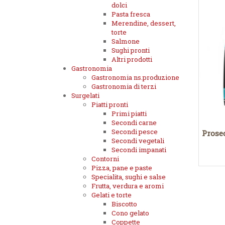
dolci
Pasta fresca
Merendine, dessert,
torte
Salmone
Sughi pronti
Altri prodotti
Gastronomia
Gastronomia ns.produzione
Gastronomia di terzi
Surgelati
Piatti pronti
Primi piatti
Secondi carne
Secondi pesce
Prose
Secondi vegetali
Secondi impanati
Contorni
Pizza, pane e paste
Specialita, sughi e salse
Frutta, verdura e aromi
Gelati e torte
Biscotto
Cono gelato
Coppette