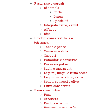
Pasta, riso e cereali
Di semola
Corta
Lunga
Specialità
Integrale, farro, kamut
All'uovo
Riso
Prodotti conservati latta e
tetrapack
Tonno e pesce
Carne in scatola
Capperi
Pomodori e conserve
Passate e polpe
Sughi e ragu pronti
Legumi, funghi e frutta secca
Legumi in barattolo, vetro
Sottoli, sottaceti e olive
Frutta conservata
Pane e sostitutivi
Pane
Crackers
Piadine e panini
Pan carre e pane a fette