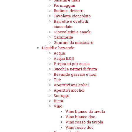
Salatini e mais
Formaggini
Budini e dessert
Tavolette cioccolato
Barrette e ovetti di
cioccolato
Cioccolatini e snack
Caramelle
Gomme da masticare
Liquidi e bevande
Acqua
Acqua lt.0,5
Preparati per acqua
Succhi e nettari di frutta
Bevande gassate e non
Thè
Aperitivi analcolici
Aperitivi alcolici
Sciroppi
Birra
Vino
Vino bianco da tavola
Vino bianco doc
Vino rosso da tavola
Vino rosso doc