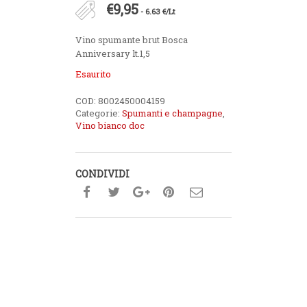
€
9,95
- 6.63 €/Lt
Vino spumante brut Bosca
Anniversary lt.1,5
Esaurito
COD:
8002450004159
Categorie:
Spumanti e champagne
,
Vino bianco doc
CONDIVIDI