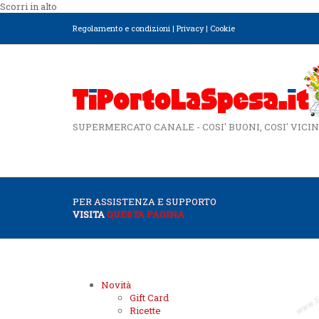
Scorri in alto
Regolamento e condizioni
|
Privacy
|
Cookie
SUPERMERCATO CANALE - COSI' BUONI, COSI' VICIN
PER ASSISTENZA E SUPPORTO
VISITA
QUESTA PAGINA
Novità
Gift Card
Ricette