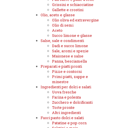
Grissini e schiacciatine
Gallette e crostini
Olio, aceto e glasse
Olio oliva ed extravergine
Olio di semi
Aceto
Succo limone e glasse
Salse, sale e condimenti
Dadi e succo limone
Sale, aromi e spezie
Maionese e salse
Panna, besciamella
Preparati e piatti pronti
Pizze e contorni
Primi piatti, zuppe e
minestre
Ingredienti per dolci e salati
Uova fresche
Farina e polenta
Zucchero e dolcificanti
Torte pronte
Altri ingredienti
Fuori pasto dolci e salati
Patatine e pop corn