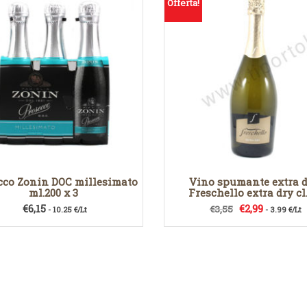
Offerta!
cco Zonin DOC millesimato
Vino spumante extra 
ml.200 x 3
Freschello extra dry cl
Il
Il
€
6,15
€
2,99
€
3,55
- 10.25 €/Lt
- 3.99 €/Lt
prezzo
prezzo
originale
attuale
era:
è:
€3,55.
€2,99.