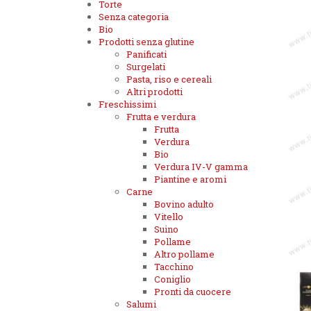
Torte
Senza categoria
Bio
Prodotti senza glutine
Panificati
Surgelati
Pasta, riso e cereali
Altri prodotti
Freschissimi
Frutta e verdura
Frutta
Verdura
Bio
Verdura IV-V gamma
Piantine e aromi
Carne
Bovino adulto
Vitello
Suino
Pollame
Altro pollame
Tacchino
Coniglio
Pronti da cuocere
Salumi