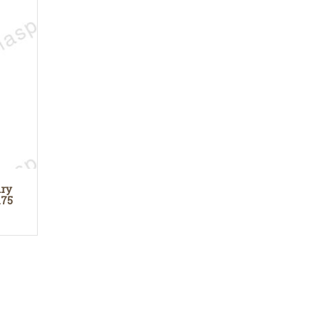
dry
.75