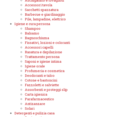
Asciugatutto e tovaglioli
Accessori tavola
Sacchetti spazzatura
Barbecue e giardinaggio
Pile, lampadine, elettrico
Igiene e cura persona
Shampoo
Balsamo
Bagnoschiuma
Fissativi, lozioni e coloranti
Accessori capelli
Rasatura e depilazione
Trattamento persona
Saponi e igiene intima
Igiene orale
Profumeria e cosmetica
Deodoranti e talco
Cotone e bastoncini
Fazzoletti e salviette
Assorbenti e proteggi slip
Carta igienica
Parafarmaceutico
Antizanzare
Solari
Detergenti e pulizia casa