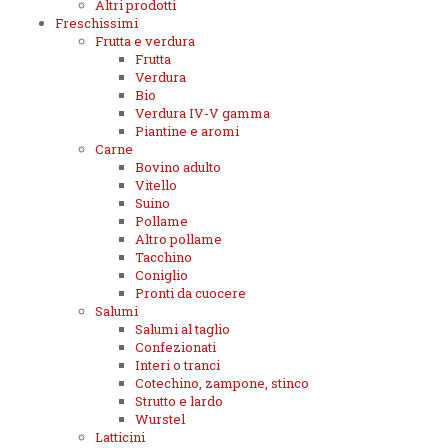
Altri prodotti
Freschissimi
Frutta e verdura
Frutta
Verdura
Bio
Verdura IV-V gamma
Piantine e aromi
Carne
Bovino adulto
Vitello
Suino
Pollame
Altro pollame
Tacchino
Coniglio
Pronti da cuocere
Salumi
Salumi al taglio
Confezionati
Interi o tranci
Cotechino, zampone, stinco
Strutto e lardo
Wurstel
Latticini