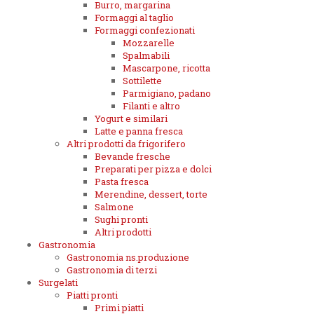
Burro, margarina
Formaggi al taglio
Formaggi confezionati
Mozzarelle
Spalmabili
Mascarpone, ricotta
Sottilette
Parmigiano, padano
Filanti e altro
Yogurt e similari
Latte e panna fresca
Altri prodotti da frigorifero
Bevande fresche
Preparati per pizza e dolci
Pasta fresca
Merendine, dessert, torte
Salmone
Sughi pronti
Altri prodotti
Gastronomia
Gastronomia ns.produzione
Gastronomia di terzi
Surgelati
Piatti pronti
Primi piatti