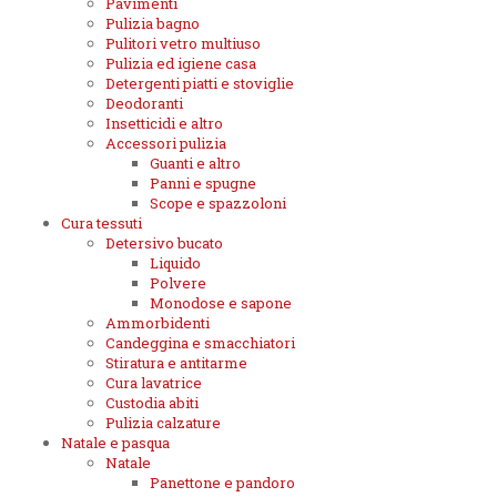
Pavimenti
Pulizia bagno
Pulitori vetro multiuso
Pulizia ed igiene casa
Detergenti piatti e stoviglie
Deodoranti
Insetticidi e altro
Accessori pulizia
Guanti e altro
Panni e spugne
Scope e spazzoloni
Cura tessuti
Detersivo bucato
Liquido
Polvere
Monodose e sapone
Ammorbidenti
Candeggina e smacchiatori
Stiratura e antitarme
Cura lavatrice
Custodia abiti
Pulizia calzature
Natale e pasqua
Natale
Panettone e pandoro